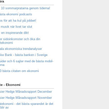
ära
 10 sommarpratarna genom tiderna!
ästa ekonomi podcasts
ps för att ha kul på jobbet!
musik när livet tar slut
 en inspirerande dikt
ler sidoinkomster och öka din
atekonomi
ala ekonomiska trendanalyser
ke Bank - bästa banken i Sverige
uider och 6 sajter med de bästa mobil-
rna
0 bästa citaten om ekonomi
te - Ekonomi
sier Hedge Månadsrapport December
sier Hedge Månadsrapport November
atekonomi - det bästa sparandet är det
blir av