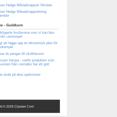
sier Hedge Månadsrapport Oktober
sier Hedge Månadsrapportering
tember
e - Guldkorn
iktigaste livsläxorna som vi kan lära
från casinospel
igt att lägga upp en ekonomisk plan för
 pokerspel
ixar du pengar till skolklassen
osam hampa - varför produkten som
tvunnen från cannabis har ett gott
e
la skatt på dina spelvinster
ght ©
2026 Classier Corn