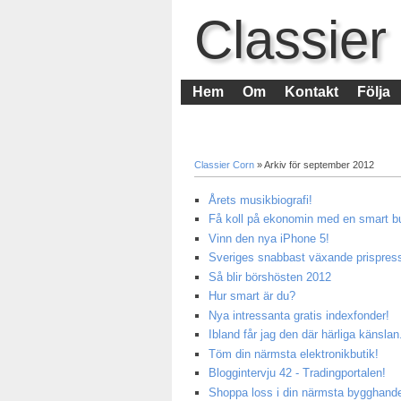
Classier
Hem
Om
Kontakt
Följa
Classier Corn
» Arkiv för september 2012
Årets musikbiografi!
Få koll på ekonomin med en smart b
Vinn den nya iPhone 5!
Sveriges snabbast växande prispress
Så blir börshösten 2012
Hur smart är du?
Nya intressanta gratis indexfonder!
Ibland får jag den där härliga känslan.
Töm din närmsta elektronikbutik!
Bloggintervju 42 - Tradingportalen!
Shoppa loss i din närmsta bygghande