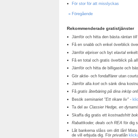
För stor för att misslyckas
« Föregående
Rekommenderade gratistjänster
Jämför och hitta den bästa
räntan till
Få en snabb och enkel överblick öv
Jämför
elpriser
och byt
elavtal
enkelt
Få en total och gratis överblick på
al
Jämför och hitta de billigaste och bä
Gör aktie- och fondaffärer utan court
Jämför alla
kort
och sänk dina kostn
Få
gratis återbäring på dina inköp onl
Besök
seminariet "Ett rikare liv"
-
kli
Ta del av
Classier Hedge, en dynamis
Skaffa dig gratis ett
kostnadsfritt bo
Rabattkoder, deals och REA
för dig 
Låt bankerna slåss om ditt
lån
! Mata 
de vill erbjuda dig. För
privatlån
klick