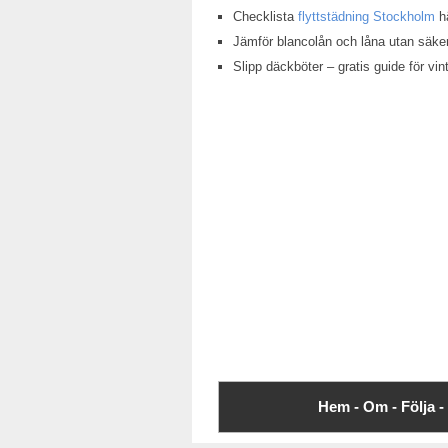
Checklista
flyttstädning Stockholm
hä
Jämför blancolån och låna utan säke
Slipp däckböter – gratis guide för v
Hem -
Om -
Följa -