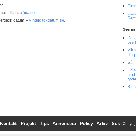
r.
Clas
rhet -
Blancolåna.se
.
Clas
Sep
interdäck datum –
Vinterdäckdatum.se
.
Senast
De v
oss 
Vikt
ditt
Så f
Häls
är u
rykt
Beta
Kontakt -
Projekt -
Tips -
Annonsera -
Policy -
Arkiv -
Sök
| Copyri