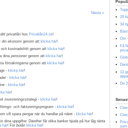
Popul
Topp
Nästa »
20 b
34 ti
Bäst 
 ditt privatlån
hos
Privatlån24.se
!
Om -
er
din ekonomi
genom att
klicka här
!
Få f
 och kostnadsfritt genom att
klicka här
!
priv
la
dina
pensioner
genom att
klicka här
!
Glob
sta
försäkringarna
genom att
klicka här
!
Dans
age -
klicka här
!
12 g
appa
ader -
klicka här
!
De 2
ine
-
klicka här
!
cka här
!
Senas
k investeringsstrategi -
klicka här
!
kförings- och faktureringsprogram -
klicka här
!
Clas
som vill spara pengar när du handlar på nätet -
klicka här
!
Clas
in dina uppgifter. Därefter får olika banker bjuda på hur låg ränta
Priv
a här
! För
bolån
klicka här
!
som 