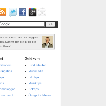
en till
Classier Corn
- en blogg om
och
guldkorn
som berikar dig och
in tillvaro!
mi
Guldkorn
atekonomi
Produktivitet
ringstips
Multimedia
ips
Filmtips
ips
Musiktips
omibloggar
Boktips
omi övrigt
Övriga Guldkorn