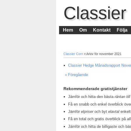
Classier
Hem
Om
Kontakt
Följa
Classier Corn
» Arkiv för november 2021
Classier Hedge Månadsrapport Nov
« Föregående
Rekommenderade gratistjänster
Jämför och hitta den bästa
räntan till
Få en snabb och enkel överblick öv
Jämför
elpriser
och byt
elavtal
enkelt
Få en total och gratis överblick på
al
Jämför och hitta de billigaste och bä