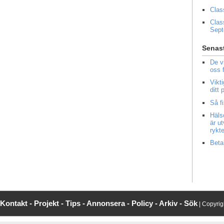
Clas
Clas
Sep
Senast
De v
oss 
Vikt
ditt
Så f
Häls
är u
rykt
Beta
Kontakt -
Projekt -
Tips -
Annonsera -
Policy -
Arkiv -
Sök
| Copyri