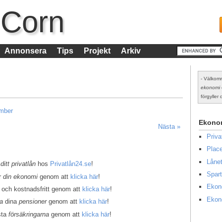
 Corn
Annonsera
Tips
Projekt
Arkiv
- Välkomm
ekonomi
förgyller d
ember
Ekono
Nästa »
Priv
Place
Lånet
 ditt privatlån
hos
Privatlån24.se
!
Spart
er
din ekonomi
genom att
klicka här
!
Ekon
 och kostnadsfritt genom att
klicka här
!
Ekon
la
dina
pensioner
genom att
klicka här
!
sta
försäkringarna
genom att
klicka här
!