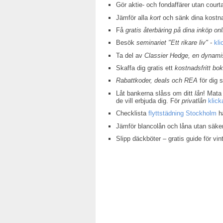
Gör aktie- och fondaffärer utan court
Jämför alla
kort
och sänk dina kostn
Få
gratis återbäring på dina inköp onl
Besök
seminariet "Ett rikare liv"
-
kli
Ta del av
Classier Hedge, en dynamis
Skaffa dig gratis ett
kostnadsfritt bo
Rabattkoder, deals och REA
för dig 
Låt bankerna slåss om ditt
lån
! Mata 
de vill erbjuda dig. För
privatlån
klick
Checklista
flyttstädning Stockholm
hä
Jämför blancolån och låna utan säke
Slipp däckböter – gratis guide för v