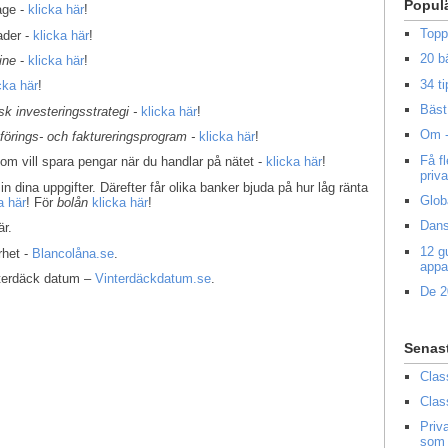
Popul
age -
klicka här
!
Topp
ader -
klicka här
!
20 b
ine
-
klicka här
!
34 ti
cka här
!
Bäst 
k investeringsstrategi -
klicka här
!
Om -
kförings- och faktureringsprogram -
klicka här
!
Få f
som vill spara pengar när du handlar på nätet -
klicka här
!
priv
in dina uppgifter. Därefter får olika banker bjuda på hur låg ränta
Glob
a här
! För
bolån
klicka här
!
Dans
r.
12 g
rhet -
Blancolåna.se
.
appa
interdäck datum –
Vinterdäckdatum.se
.
De 2
Senas
Clas
Clas
Priv
som 