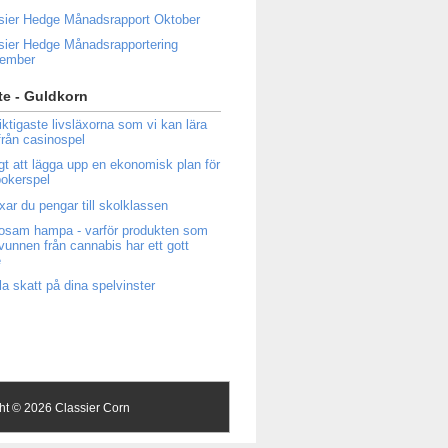
sier Hedge Månadsrapport Oktober
sier Hedge Månadsrapportering
tember
e - Guldkorn
iktigaste livsläxorna som vi kan lära
från casinospel
igt att lägga upp en ekonomisk plan för
 pokerspel
ixar du pengar till skolklassen
osam hampa - varför produkten som
tvunnen från cannabis har ett gott
e
la skatt på dina spelvinster
ght ©
2026 Classier Corn