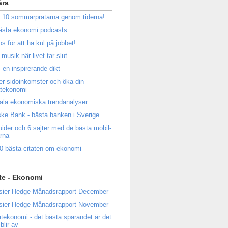
ära
 10 sommarpratarna genom tiderna!
ästa ekonomi podcasts
ps för att ha kul på jobbet!
musik när livet tar slut
 en inspirerande dikt
ler sidoinkomster och öka din
atekonomi
ala ekonomiska trendanalyser
ke Bank - bästa banken i Sverige
uider och 6 sajter med de bästa mobil-
rna
0 bästa citaten om ekonomi
te - Ekonomi
sier Hedge Månadsrapport December
sier Hedge Månadsrapport November
atekonomi - det bästa sparandet är det
blir av