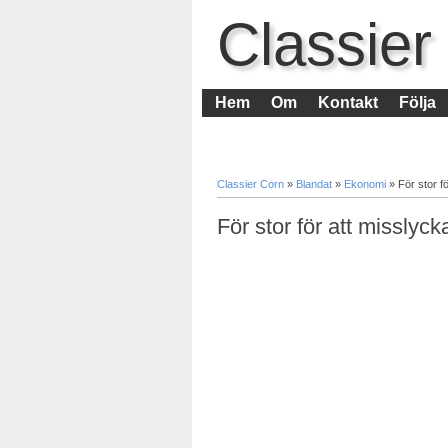
Classier
Hem
Om
Kontakt
Följa
Classier Corn
»
Blandat
»
Ekonomi
»
För stor f
För stor för att misslyck