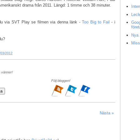
Amerikanskt drama från 2011. Längd: 1 timme och 38 minuter.
Inte
Lecl
 du via SVT Play se filmen via denna länk -
Too Big to Fail
- i
Goog
före
Nya 
du?
Miss
/03/2012
a vänner!
Följ bloggen!
Nästa »