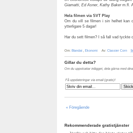
Giamatti
,
Ed Asner
,
Kathy Baker
m.fl. 
Hela filmen via SVT Play
Om du vill se filmen i sin helhet kan
ytterligare 5 dagar!
Har du sett filmen? I så fall vad tyckte 
Om:
Blandat
,
Ekonomi
Av:
Classier Corn
9
Gillar du detta?
Om du uppskattar inlägget, dela gärna med din
Få uppdateringar via email (gratis)!
« Föregående
Rekommenderade gratistjänster