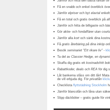
Jämför och hitta den bästa
räntan till
Få en snabb och enkel överblick öv
Jämför
elpriser
och byt
elavtal
enkelt
Få en total och gratis överblick på
al
Jämför och hitta de billigaste och bä
Gör aktie- och fondaffärer utan court
Jämför alla
kort
och sänk dina kostn
Få
gratis återbäring på dina inköp onl
Besök
seminariet "Ett rikare liv"
-
kli
Ta del av
Classier Hedge, en dynamis
Skaffa dig gratis ett
kostnadsfritt bo
Rabattkoder, deals och REA
för dig 
Låt bankerna slåss om ditt
lån
! Mata 
de vill erbjuda dig. För
privatlån
klick
Checklista
flyttstädning Stockholm
hä
Jämför blancolån och låna utan säke
Slipp däckböter – gratis guide för v