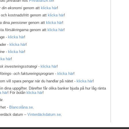
 ditt privatlån
hos
Privatlån24.se
!
er
din ekonomi
genom att
klicka här
!
 och kostnadsfritt genom att
klicka här
!
la
dina
pensioner
genom att
klicka här
!
sta
försäkringarna
genom att
klicka här
!
age -
klicka här
!
ader -
klicka här
!
ine
-
klicka här
!
cka här
!
k investeringsstrategi -
klicka här
!
kförings- och faktureringsprogram -
klicka här
!
som vill spara pengar när du handlar på nätet -
klicka här
!
in dina uppgifter. Därefter får olika banker bjuda på hur låg ränta
a här
! För
bolån
klicka här
!
r.
rhet -
Blancolåna.se
.
interdäck datum –
Vinterdäckdatum.se
.