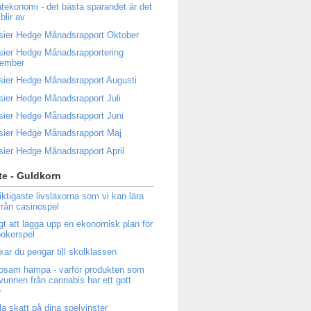
atekonomi - det bästa sparandet är det
blir av
sier Hedge Månadsrapport Oktober
sier Hedge Månadsrapportering
tember
sier Hedge Månadsrapport Augusti
sier Hedge Månadsrapport Juli
sier Hedge Månadsrapport Juni
sier Hedge Månadsrapport Maj
sier Hedge Månadsrapport April
e - Guldkorn
iktigaste livsläxorna som vi kan lära
från casinospel
igt att lägga upp en ekonomisk plan för
 pokerspel
ixar du pengar till skolklassen
osam hampa - varför produkten som
tvunnen från cannabis har ett gott
e
la skatt på dina spelvinster