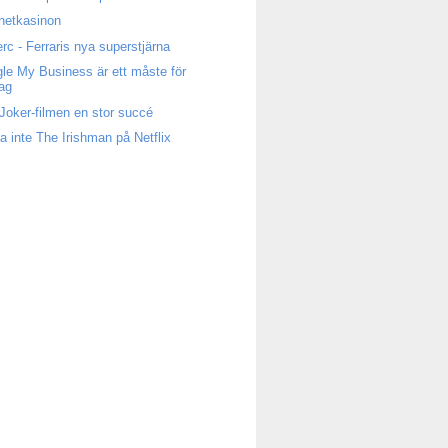
rnetkasinon
erc - Ferraris nya superstjärna
le My Business är ett måste för
tag
Joker-filmen en stor succé
a inte The Irishman på Netflix