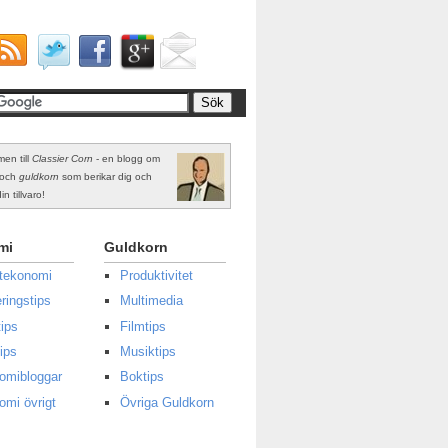
en till
Classier Corn
- en blogg om
och
guldkorn
som berikar dig och
in tillvaro!
mi
Guldkorn
atekonomi
Produktivitet
ringstips
Multimedia
ips
Filmtips
ips
Musiktips
omibloggar
Boktips
omi övrigt
Övriga Guldkorn