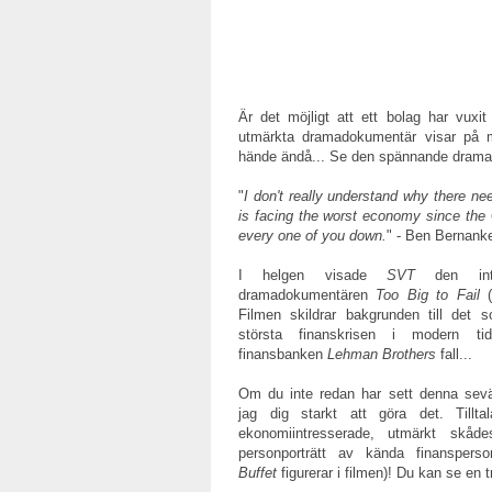
Är det möjligt att ett bolag har vuxi
utmärkta dramadokumentär visar på m
hände ändå... Se den spännande dram
"
I don't really understand why there n
is facing the worst economy since the G
every one of you down.
" - Ben Bernank
I helgen visade
SVT
den intr
dramadokumentären
Too Big to Fail
Filmen skildrar bakgrunden till det
största finanskrisen i modern t
finansbanken
Lehman Brothers
fall...
Om du inte redan har sett denna sev
jag dig starkt att göra det. Tillta
ekonomiintresserade, utmärkt skådes
personporträtt av kända finansperso
Buffet
figurerar i filmen)! Du kan se en tr