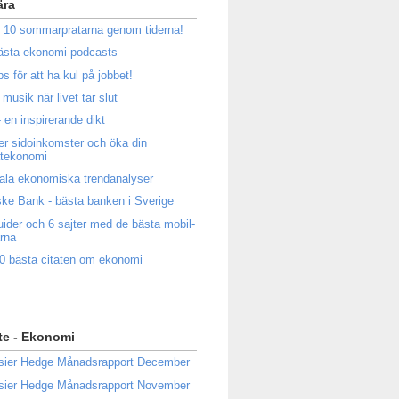
ära
 10 sommarpratarna genom tiderna!
ästa ekonomi podcasts
ps för att ha kul på jobbet!
musik när livet tar slut
 en inspirerande dikt
ler sidoinkomster och öka din
atekonomi
ala ekonomiska trendanalyser
ke Bank - bästa banken i Sverige
uider och 6 sajter med de bästa mobil-
rna
0 bästa citaten om ekonomi
te - Ekonomi
sier Hedge Månadsrapport December
sier Hedge Månadsrapport November