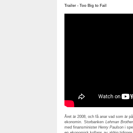
Trailer - Too Big to Fail
Året är 2008, och få anar vad som är p
ekonomin. Storbanken
Lehman Brothe
med finansminister
Henry Paulson
i spe
en ekonomisk kollaps av aldrig tidigar