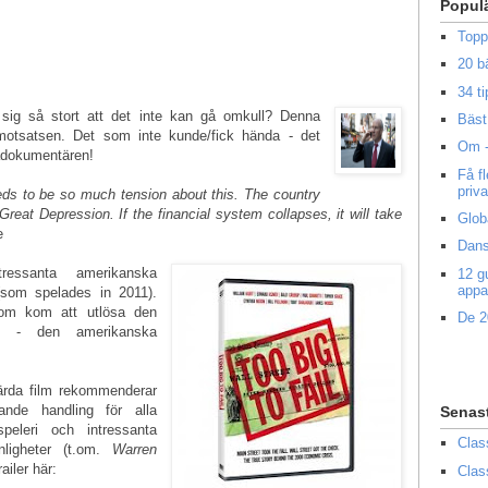
Popul
Topp
20 b
34 ti
t sig så stort att det inte kan gå omkull? Denna
Bäst 
otsatsen. Det som inte kunde/fick hända - det
Om -
adokumentären!
Få f
priv
eeds to be so much tension about this. The country
reat Depression. If the financial system collapses, it will take
Glob
e
Dans
essanta amerikanska
12 g
appa
(som spelades in 2011).
 som kom att utlösa den
De 2
id - den amerikanska
ärda film rekommenderar
lande handling för alla
Senas
peleri och intressanta
Clas
nligheter (t.om.
Warren
ailer här:
Clas