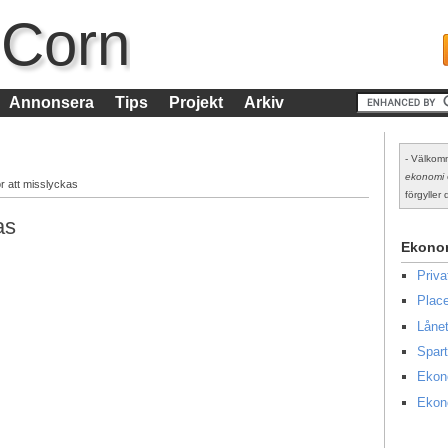
 Corn
Annonsera
Tips
Projekt
Arkiv
- Välkomm
ekonomi
ör att misslyckas
förgyller d
as
Ekono
Priv
Place
Lånet
Spart
Ekon
Ekon