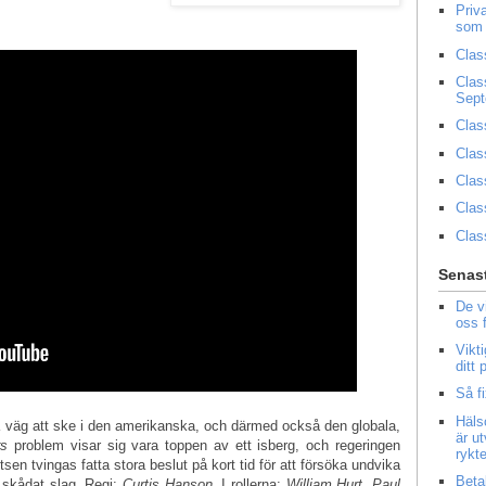
Priv
som 
Clas
Clas
Sep
Clas
Clas
Clas
Clas
Clas
Senast
De v
oss 
Vikt
ditt
Så f
Häls
å väg att ske i den amerikanska, och därmed också den globala,
är u
rs
problem visar sig vara toppen av ett isberg, och regeringen
rykt
tsen tvingas fatta stora beslut på kort tid för att försöka undvika
Beta
e skådat slag. Regi:
Curtis Hanson
. I rollerna:
William Hurt
,
Paul