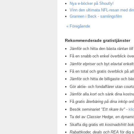
Nya e-böcker på Shoutly!
Vinn den ultimata NFL-resan med din
Grannen i Beck - samlingsfilm
« Föregående
Rekommenderade gratistjänster
Jämför och hitta den bästa
räntan till
Få en snabb och enkel överblick öv
Jämför
elpriser
och byt
elavtal
enkelt
Få en total och gratis överblick på
al
Jämför och hitta de billigaste och bä
Gör aktie- och fondaffärer utan court
Jämför alla
kort
och sänk dina kostn
Få
gratis återbäring på dina inköp onl
Besök
seminariet "Ett rikare liv"
-
kli
Ta del av
Classier Hedge, en dynamis
Skaffa dig gratis ett
kostnadsfritt bo
Rabattkoder, deals och REA
för dig 