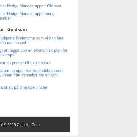
sier Hedge Månadsrapport Oktober
sier Hedge Månadsrapportering
tember
e - Guldkorn
iktigaste livsläxorna som vi kan lära
från casinospel
igt att lägga upp en ekonomisk plan för
 pokerspel
ixar du pengar till skolklassen
osam hampa - varför produkten som
tvunnen från cannabis har ett gott
e
la skatt på dina spelvinster
ght ©
2026 Classier Corn