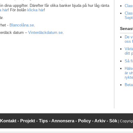
in dina uppgifter. Därefter får olika banker bjuda på hur låg ränta
Clas
a här
! För
bolån
klicka här
!
Clas
r.
Sep
rhet -
Blancolåna.se
.
Senast
interdäck datum –
Vinterdäckdatum.se
.
De v
oss 
Vikt
ditt
Så f
Häls
är u
rykt
Beta
Kontakt -
Projekt -
Tips -
Annonsera -
Policy -
Arkiv -
Sök
| Copyri