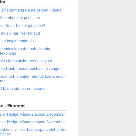
ära
 10 sommarpratarna genom tiderna!
ästa ekonomi podcasts
ps för att ha kul på jobbet!
musik när livet tar slut
 en inspirerande dikt
ler sidoinkomster och öka din
atekonomi
ala ekonomiska trendanalyser
ke Bank - bästa banken i Sverige
uider och 6 sajter med de bästa mobil-
rna
0 bästa citaten om ekonomi
te - Ekonomi
sier Hedge Månadsrapport December
sier Hedge Månadsrapport November
atekonomi - det bästa sparandet är det
blir av