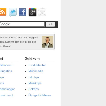
en till
Classier Corn
- en blogg om
och
guldkorn
som berikar dig och
in tillvaro!
mi
Guldkorn
atekonomi
Produktivitet
ringstips
Multimedia
ips
Filmtips
ips
Musiktips
omibloggar
Boktips
omi övrigt
Övriga Guldkorn