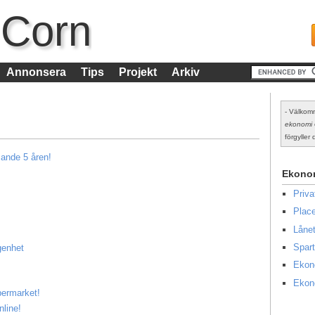
 Corn
Annonsera
Tips
Projekt
Arkiv
- Välkomm
ekonomi
förgyller d
mande 5 åren!
Ekono
Priv
Place
Lånet
Spart
ägenhet
Ekon
Ekon
upermarket!
nline!