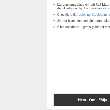
Låt bankerna slåss om ditt
lån
! Mata 
de vill erbjuda dig. För
privatlån
klick
Checklista
flyttstädning Stockholm
hä
Jämför blancolån och låna utan säke
Slipp däckböter – gratis guide för v
Hem -
Om -
Följa -