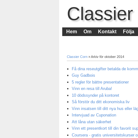
Classier
Hem
Om
Kontakt
Följa
Classier Corn
» Arkiv för oktober 2014
Få dina reseutgifter betalda de kom
Guy Gadbois
5 regler för bättre presentationer
Vinn en resa till Aruba!
10 dödssynder på kontoret
Så förstör du ditt ekonomiska liv
Vinn insatsen till ditt nya hus eller l
Intervjuad av Cuponation
Att låna utan säkerhet
Vinn ett presentkort till din favorit s
Coursera - gratis universitetskurser o