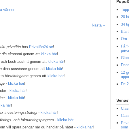
Popul
Topp
a vänner!
20 b
34 ti
Nästa »
Bäst 
Om -
Få f
 ditt privatlån
hos
Privatlån24.se
!
priv
er
din ekonomi
genom att
klicka här
!
Glob
 och kostnadsfritt genom att
klicka här
!
Dans
la
dina
pensioner
genom att
klicka här
!
12 g
sta
försäkringarna
genom att
klicka här
!
appa
age -
klicka här
!
De 2
ader -
klicka här
!
ine
-
klicka här
!
Senas
cka här
!
Clas
k investeringsstrategi -
klicka här
!
Clas
kförings- och faktureringsprogram -
klicka här
!
Priv
som vill spara pengar när du handlar på nätet -
klicka här
!
som 