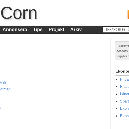
 Corn
Annonsera
Tips
Projekt
Arkiv
- Välkomm
ekonomi
förgyller d
Ekono
Priv
t år!
Place
former
Lånet
Spart
e
Ekon
Ekon