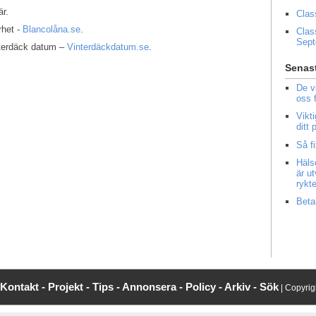
r.
Clas
rhet -
Blancolåna.se
.
Clas
Sep
interdäck datum –
Vinterdäckdatum.se
.
Senast
De v
oss 
Vikt
ditt
Så f
Häls
är u
rykt
Beta
Kontakt -
Projekt -
Tips -
Annonsera -
Policy -
Arkiv -
Sök
| Copyri