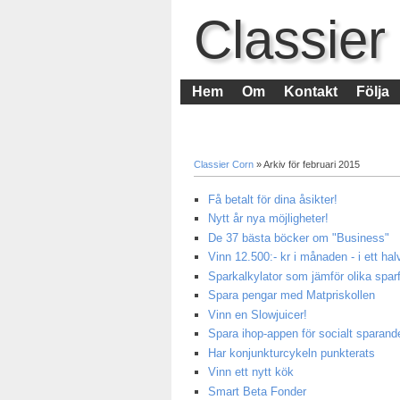
Classier
Hem
Om
Kontakt
Följa
Classier Corn
» Arkiv för februari 2015
Få betalt för dina åsikter!
Nytt år nya möjligheter!
De 37 bästa böcker om "Business"
Vinn 12.500:- kr i månaden - i ett halv
Sparkalkylator som jämför olika spar
Spara pengar med Matpriskollen
Vinn en Slowjuicer!
Spara ihop-appen för socialt sparand
Har konjunkturcykeln punkterats
Vinn ett nytt kök
Smart Beta Fonder