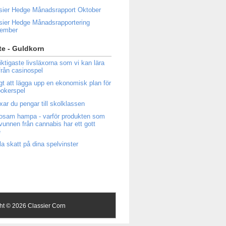
sier Hedge Månadsrapport Oktober
sier Hedge Månadsrapportering
tember
e - Guldkorn
iktigaste livsläxorna som vi kan lära
från casinospel
igt att lägga upp en ekonomisk plan för
 pokerspel
ixar du pengar till skolklassen
osam hampa - varför produkten som
tvunnen från cannabis har ett gott
e
la skatt på dina spelvinster
ght ©
2026 Classier Corn