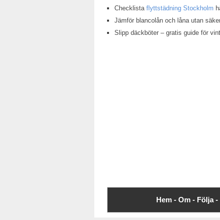
Checklista
flyttstädning Stockholm
hä
Jämför blancolån och låna utan säke
Slipp däckböter – gratis guide för v
Hem -
Om -
Följa -