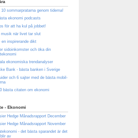
ära
 10 sommarpratarna genom tiderna!
ästa ekonomi podcasts
ps för att ha kul på jobbet!
musik när livet tar slut
 en inspirerande dikt
ler sidoinkomster och öka din
atekonomi
ala ekonomiska trendanalyser
ke Bank - bästa banken i Sverige
uider och 6 sajter med de bästa mobil-
rna
0 bästa citaten om ekonomi
te - Ekonomi
sier Hedge Månadsrapport December
sier Hedge Månadsrapport November
atekonomi - det bästa sparandet är det
blir av