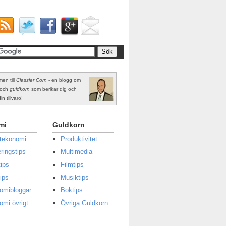
en till
Classier Corn
- en blogg om
och
guldkorn
som berikar dig och
in tillvaro!
mi
Guldkorn
atekonomi
Produktivitet
ringstips
Multimedia
ips
Filmtips
ips
Musiktips
omibloggar
Boktips
omi övrigt
Övriga Guldkorn