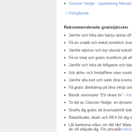
Classier Hedge - uppdatering februari
« Föregående
Rekommenderade gratistjänster
Jämför och hitta den bästa
räntan till
Få en snabb och enkel överblick öv
Jämför
elpriser
och byt
elavtal
enkelt
Få en total och gratis överblick på
al
Jämför och hitta de billigaste och bä
Gör aktie- och fondaffärer utan court
Jämför alla
kort
och sänk dina kostn
Få
gratis återbäring på dina inköp onl
Besök
seminariet "Ett rikare liv"
-
kli
Ta del av
Classier Hedge, en dynamis
Skaffa dig gratis ett
kostnadsfritt bo
Rabattkoder, deals och REA
för dig 
Låt bankerna slåss om ditt
lån
! Mata 
de vill erbjuda dig. För
privatlån
klick