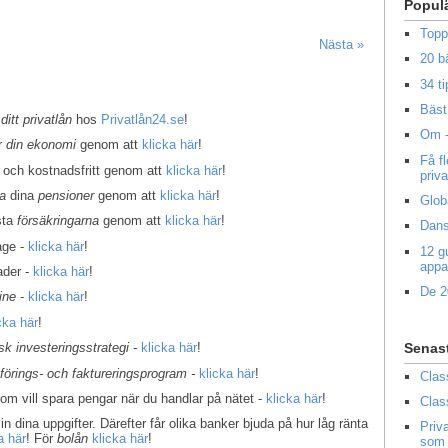
Popul
Topp
Nästa »
20 b
34 ti
Bäst 
 ditt privatlån
hos
Privatlån24.se
!
Om -
er
din ekonomi
genom att
klicka här
!
Få f
 och kostnadsfritt genom att
klicka här
!
priv
la
dina
pensioner
genom att
klicka här
!
Glob
sta
försäkringarna
genom att
klicka här
!
Dans
age -
klicka här
!
12 g
appa
ader -
klicka här
!
De 2
ine
-
klicka här
!
cka här
!
Senas
k investeringsstrategi -
klicka här
!
kförings- och faktureringsprogram -
klicka här
!
Clas
som vill spara pengar när du handlar på nätet -
klicka här
!
Clas
in dina uppgifter. Därefter får olika banker bjuda på hur låg ränta
Priv
a här
! För
bolån
klicka här
!
som 