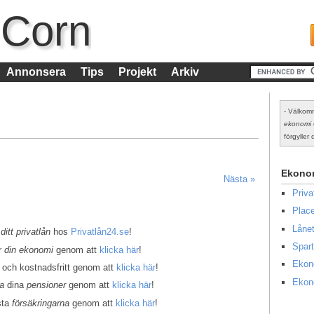
 Corn
Annonsera
Tips
Projekt
Arkiv
- Välkomm
ekonomi
förgyller d
Ekono
Nästa »
Priv
Place
Lånet
 ditt privatlån
hos
Privatlån24.se
!
Spart
er
din ekonomi
genom att
klicka här
!
Ekon
 och kostnadsfritt genom att
klicka här
!
Ekon
la
dina
pensioner
genom att
klicka här
!
sta
försäkringarna
genom att
klicka här
!