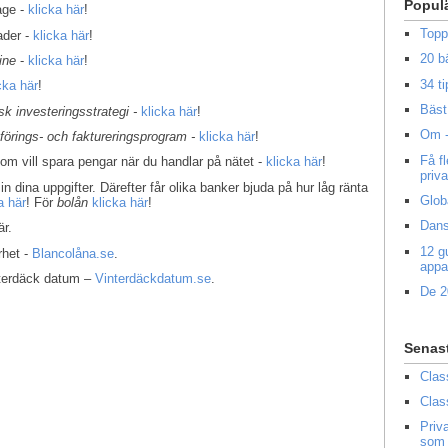
Popul
age -
klicka här
!
Topp
ader -
klicka här
!
20 b
ine
-
klicka här
!
34 ti
cka här
!
Bäst 
k investeringsstrategi -
klicka här
!
Om -
kförings- och faktureringsprogram -
klicka här
!
Få f
som vill spara pengar när du handlar på nätet -
klicka här
!
priv
in dina uppgifter. Därefter får olika banker bjuda på hur låg ränta
Glob
a här
! För
bolån
klicka här
!
Dans
r.
12 g
rhet -
Blancolåna.se
.
appa
interdäck datum –
Vinterdäckdatum.se
.
De 2
Senas
Clas
Clas
Priv
som 