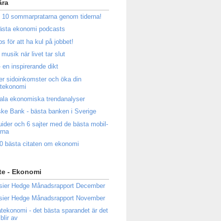
ära
 10 sommarpratarna genom tiderna!
ästa ekonomi podcasts
ps för att ha kul på jobbet!
musik när livet tar slut
 en inspirerande dikt
ler sidoinkomster och öka din
atekonomi
ala ekonomiska trendanalyser
ke Bank - bästa banken i Sverige
uider och 6 sajter med de bästa mobil-
rna
0 bästa citaten om ekonomi
te - Ekonomi
sier Hedge Månadsrapport December
sier Hedge Månadsrapport November
atekonomi - det bästa sparandet är det
blir av