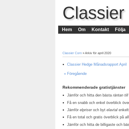
Classier
Hem
Om
Kontakt
Följa
Classier Corn
» Arkiv för april 2020
Classier Hedge Månadsrapport April
« Föregående
Rekommenderade gratistjänster
Jämför och hitta den bästa
räntan till
Få en snabb och enkel överblick öv
Jämför
elpriser
och byt
elavtal
enkelt
Få en total och gratis överblick på
al
Jämför och hitta de billigaste och bä