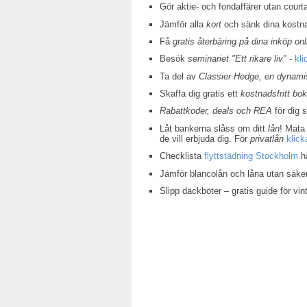
Gör aktie- och fondaffärer utan court
Jämför alla
kort
och sänk dina kostn
Få
gratis återbäring på dina inköp onl
Besök
seminariet "Ett rikare liv"
-
kli
Ta del av
Classier Hedge, en dynamis
Skaffa dig gratis ett
kostnadsfritt bo
Rabattkoder, deals och REA
för dig 
Låt bankerna slåss om ditt
lån
! Mata 
de vill erbjuda dig. För
privatlån
klick
Checklista
flyttstädning Stockholm
hä
Jämför blancolån och låna utan säke
Slipp däckböter – gratis guide för v