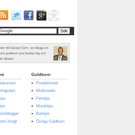
en till
Classier Corn
- en blogg om
och
guldkorn
som berikar dig och
in tillvaro!
mi
Guldkorn
atekonomi
Produktivitet
ringstips
Multimedia
ips
Filmtips
ips
Musiktips
omibloggar
Boktips
omi övrigt
Övriga Guldkorn