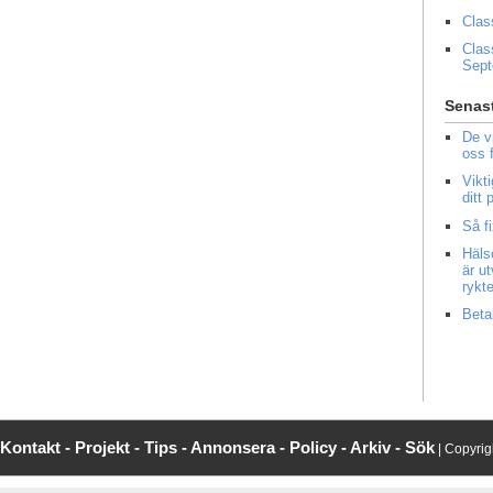
Clas
Clas
Sep
Senast
De v
oss 
Vikt
ditt
Så f
Häls
är u
rykt
Beta
Kontakt -
Projekt -
Tips -
Annonsera -
Policy -
Arkiv -
Sök
| Copyri