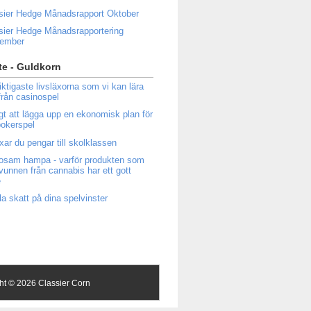
sier Hedge Månadsrapport Oktober
sier Hedge Månadsrapportering
tember
e - Guldkorn
iktigaste livsläxorna som vi kan lära
från casinospel
igt att lägga upp en ekonomisk plan för
 pokerspel
ixar du pengar till skolklassen
osam hampa - varför produkten som
tvunnen från cannabis har ett gott
e
la skatt på dina spelvinster
ght ©
2026 Classier Corn