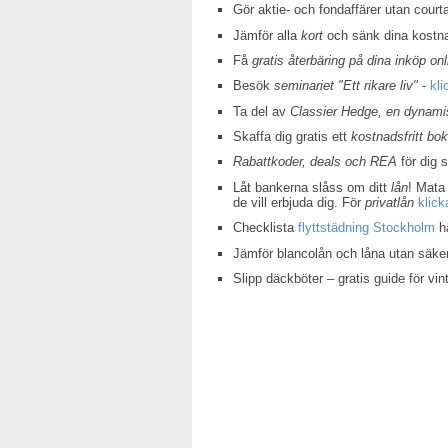
Gör aktie- och fondaffärer utan court
Jämför alla
kort
och sänk dina kostn
Få
gratis återbäring på dina inköp onl
Besök
seminariet "Ett rikare liv"
-
kli
Ta del av
Classier Hedge, en dynamis
Skaffa dig gratis ett
kostnadsfritt bo
Rabattkoder, deals och REA
för dig 
Låt bankerna slåss om ditt
lån
! Mata 
de vill erbjuda dig. För
privatlån
klick
Checklista
flyttstädning Stockholm
hä
Jämför blancolån och låna utan säke
Slipp däckböter – gratis guide för v