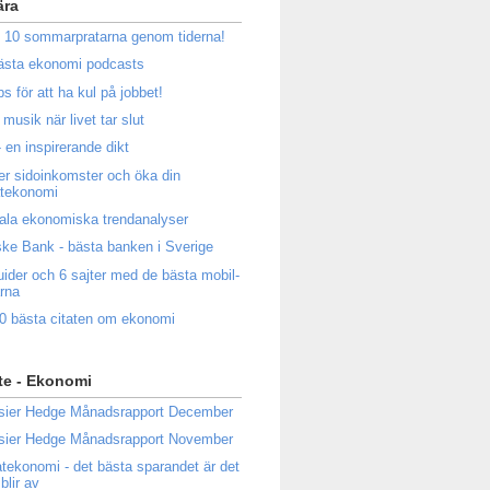
ära
 10 sommarpratarna genom tiderna!
ästa ekonomi podcasts
ps för att ha kul på jobbet!
musik när livet tar slut
 en inspirerande dikt
ler sidoinkomster och öka din
atekonomi
ala ekonomiska trendanalyser
ke Bank - bästa banken i Sverige
uider och 6 sajter med de bästa mobil-
rna
0 bästa citaten om ekonomi
te - Ekonomi
sier Hedge Månadsrapport December
sier Hedge Månadsrapport November
atekonomi - det bästa sparandet är det
blir av