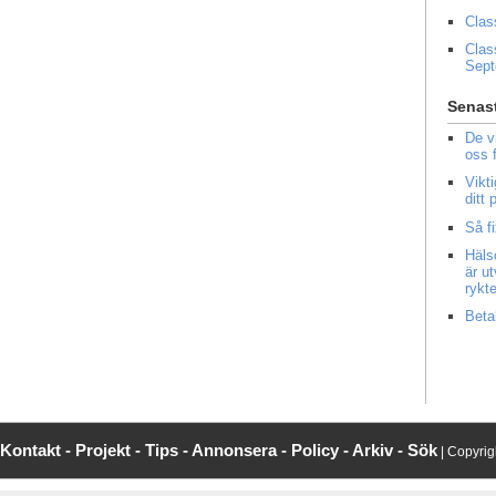
Clas
Clas
Sep
Senast
De v
oss 
Vikt
ditt
Så f
Häls
är u
rykt
Beta
Kontakt -
Projekt -
Tips -
Annonsera -
Policy -
Arkiv -
Sök
| Copyri