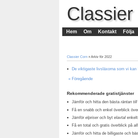
Classier
Hem
Om
Kontakt
Följa
Classier Corn
» Arkiv för 2022
De viktigaste livsläxorna som vi kan 
« Föregående
Rekommenderade gratistjänster
Jämför och hitta den bästa
räntan till
Få en snabb och enkel överblick öv
Jämför
elpriser
och byt
elavtal
enkelt
Få en total och gratis överblick på
al
Jämför och hitta de billigaste och bä