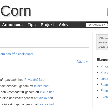
 Corn
Annonsera
Tips
Projekt
Arkiv
- Välkomm
ekonomi
förgyller d
lära oss från casinospel
Ekono
Nästa »
Priv
Place
Lånet
 ditt privatlån
hos
Privatlån24.se
!
Spart
er
din ekonomi
genom att
klicka här
!
Ekon
 och kostnadsfritt genom att
klicka här
!
Ekon
la
dina
pensioner
genom att
klicka här
!
sta
försäkringarna
genom att
klicka här
!