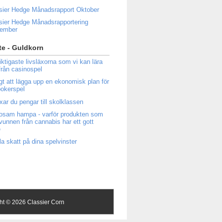
sier Hedge Månadsrapport Oktober
sier Hedge Månadsrapportering
tember
e - Guldkorn
iktigaste livsläxorna som vi kan lära
från casinospel
igt att lägga upp en ekonomisk plan för
 pokerspel
ixar du pengar till skolklassen
osam hampa - varför produkten som
tvunnen från cannabis har ett gott
e
la skatt på dina spelvinster
ght ©
2026 Classier Corn