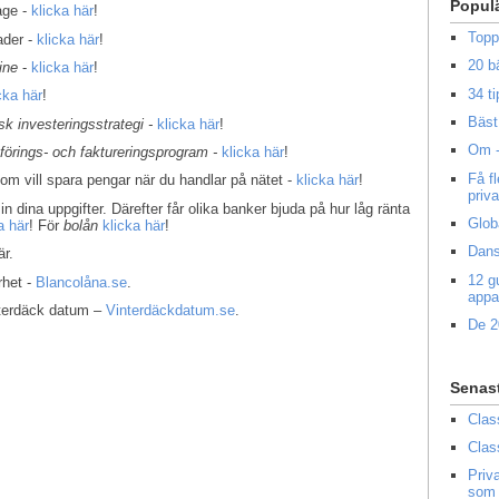
Popul
age -
klicka här
!
Topp
ader -
klicka här
!
20 b
ine
-
klicka här
!
34 ti
cka här
!
Bäst 
k investeringsstrategi -
klicka här
!
Om -
kförings- och faktureringsprogram -
klicka här
!
Få f
som vill spara pengar när du handlar på nätet -
klicka här
!
priv
in dina uppgifter. Därefter får olika banker bjuda på hur låg ränta
Glob
a här
! För
bolån
klicka här
!
Dans
r.
12 g
rhet -
Blancolåna.se
.
appa
interdäck datum –
Vinterdäckdatum.se
.
De 2
Senas
Clas
Clas
Priv
som 