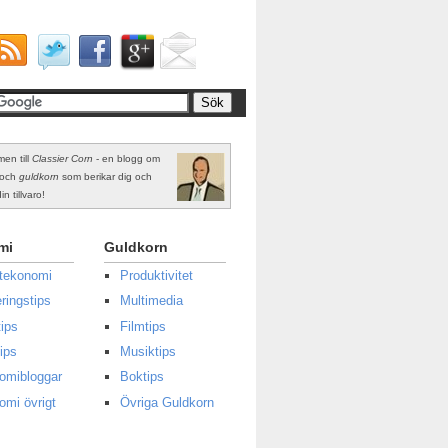
en till
Classier Corn
- en blogg om
och
guldkorn
som berikar dig och
in tillvaro!
mi
Guldkorn
atekonomi
Produktivitet
ringstips
Multimedia
ips
Filmtips
ips
Musiktips
omibloggar
Boktips
omi övrigt
Övriga Guldkorn