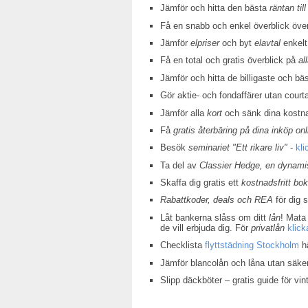
Jämför och hitta den bästa
räntan till
Få en snabb och enkel överblick öv
Jämför
elpriser
och byt
elavtal
enkelt
Få en total och gratis överblick på
al
Jämför och hitta de billigaste och bä
Gör aktie- och fondaffärer utan court
Jämför alla
kort
och sänk dina kostn
Få
gratis återbäring på dina inköp onl
Besök
seminariet "Ett rikare liv"
-
kli
Ta del av
Classier Hedge, en dynamis
Skaffa dig gratis ett
kostnadsfritt bo
Rabattkoder, deals och REA
för dig 
Låt bankerna slåss om ditt
lån
! Mata 
de vill erbjuda dig. För
privatlån
klick
Checklista
flyttstädning Stockholm
hä
Jämför blancolån och låna utan säke
Slipp däckböter – gratis guide för v