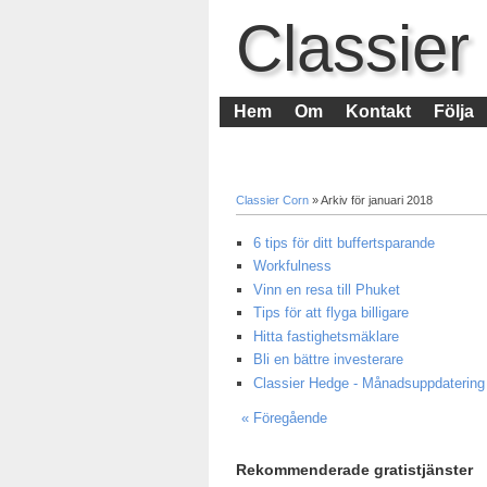
Classier
Hem
Om
Kontakt
Följa
Classier Corn
» Arkiv för januari 2018
6 tips för ditt buffertsparande
Workfulness
Vinn en resa till Phuket
Tips för att flyga billigare
Hitta fastighetsmäklare
Bli en bättre investerare
Classier Hedge - Månadsuppdatering 
« Föregående
Rekommenderade gratistjänster