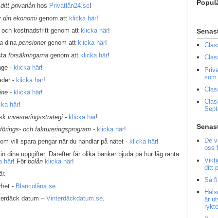
Popul
 ditt privatlån
hos
Privatlån24.se
!
er
din ekonomi
genom att
klicka här
!
 och kostnadsfritt genom att
klicka här
!
Senas
la
dina
pensioner
genom att
klicka här
!
Clas
sta
försäkringarna
genom att
klicka här
!
Clas
age -
klicka här
!
Priv
som 
ader -
klicka här
!
Clas
ine
-
klicka här
!
Clas
cka här
!
Sep
k investeringsstrategi -
klicka här
!
Senast
kförings- och faktureringsprogram -
klicka här
!
De v
som vill spara pengar när du handlar på nätet -
klicka här
!
oss 
in dina uppgifter. Därefter får olika banker bjuda på hur låg ränta
Vikt
a här
! För
bolån
klicka här
!
ditt
r.
Så f
rhet -
Blancolåna.se
.
Häls
interdäck datum –
Vinterdäckdatum.se
.
är u
rykt