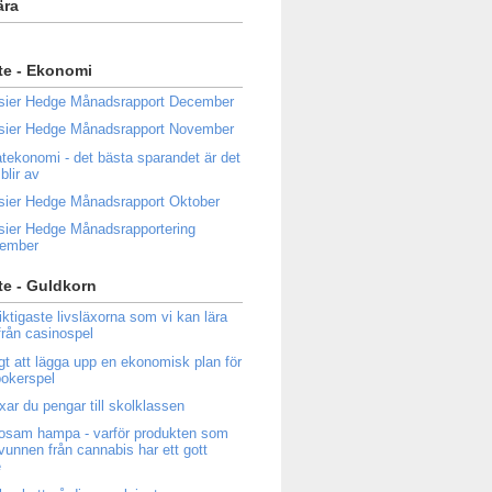
ära
te - Ekonomi
sier Hedge Månadsrapport December
sier Hedge Månadsrapport November
atekonomi - det bästa sparandet är det
blir av
sier Hedge Månadsrapport Oktober
sier Hedge Månadsrapportering
tember
e - Guldkorn
iktigaste livsläxorna som vi kan lära
från casinospel
igt att lägga upp en ekonomisk plan för
 pokerspel
ixar du pengar till skolklassen
osam hampa - varför produkten som
tvunnen från cannabis har ett gott
e