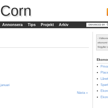
 Corn
Annonsera
Tips
Projekt
Arkiv
- Välkomm
ekonomi
förgyller d
Ekono
Priv
Place
Lånet
Spart
januari
Ekon
Nästa »
Ekon