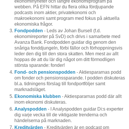
ekonominyheter och längre ekonomiprogram på
webben. På EFN hittar du flera olika fördjupande
podcasts inom aktier, privatekonomi och
makroekonomi samt program med fokus på aktuella
ekonomiska frågor.
Fondpodden
- Leds av Johan Bursell (f.d.
ekonomireporter på SvD) och drivs i samarbete med
Avanza Bank. Fondpodden guidar dig genom den
snåriga fonddjungeln, förbi fällor och förhoppningsvis
leder den dig till den stora skatten. Men mest av allt
hoppas de att du lär dig något om ditt förmodligen
största sparande: fonder!
Fond- och pensionspodden
- Aktiespararnas podd
om fonder och pensionssparande. I podden diskuteras
bl.a. tidningens förslag till fondportföljer samt
marknadsläget.
Ekonomiska klubben
- Aktiespararnas podd där allt
inom ekonomi diskuteras.
Analyspodden
- I Analyspodden guidar Di:s experter
dig varje vecka till de viktigaste trenderna och
händelserna på marknaden.
Kreditvärden
- Kreditvärden är en podcast om