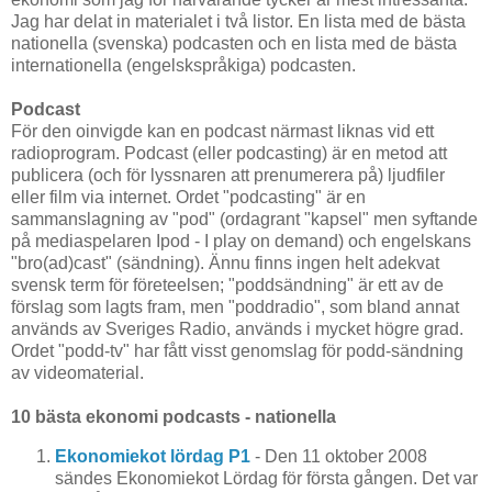
Jag har delat in materialet i två listor. En lista med de bästa
nationella (svenska) podcasten och en lista med de bästa
internationella (engelskspråkiga) podcasten.
Podcast
För den oinvigde kan en podcast närmast liknas vid ett
radioprogram. Podcast (eller podcasting) är en metod att
publicera (och för lyssnaren att prenumerera på) ljudfiler
eller film via internet. Ordet "podcasting" är en
sammanslagning av "pod" (ordagrant "kapsel" men syftande
på mediaspelaren Ipod - I play on demand) och engelskans
"bro(ad)cast" (sändning). Ännu finns ingen helt adekvat
svensk term för företeelsen; "poddsändning" är ett av de
förslag som lagts fram, men "poddradio", som bland annat
används av Sveriges Radio, används i mycket högre grad.
Ordet "podd-tv" har fått visst genomslag för podd-sändning
av videomaterial.
10 bästa ekonomi podcasts - nationella
Ekonomiekot lördag P1
- Den 11 oktober 2008
sändes Ekonomiekot Lördag för första gången. Det var