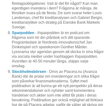
företagsobligationer. Vad är det för något? Kan man
egentligen investera i dem? Frågorna är många, de
försöker svara på de flesta. De som svarar heter Louis
Landeman, chef för kreditanalysen och Gabriel Bergin,
kreditanalytiker och strateg på Danske Bank Markets
Sverige.
Sparpodden
- #sparpodden är en podcast om
frågorna som rör din plånbok och ditt sparande.
Programledare är Nordnets innovationschef Jan
Dinkelspiel och sparekonom Günther Mårder.
Lyssnarna styr agendan genom att skicka in sina frågor
via sociala medier under hashtaggen #sparpodden.
Avsnitten är 40-50 minuter långa, släpps varje
onsdag.
Stockholmsbörsen
- Drivs av Placera.nu (Avanza
Bank) där de pratar om investeringar och olika frågor
som påverkar finansmarknaderna. Syftet med
poddradion är att kunna ge ett nytt perspektiv på deras
rekommendationer och nyheter samt kommentera
händelser och aktier som inte alltid får plats i deras
bevakning. Poddradion ger också möjlighet att förklara
hur de på Placera arbetar, varför de väljer att skriva om