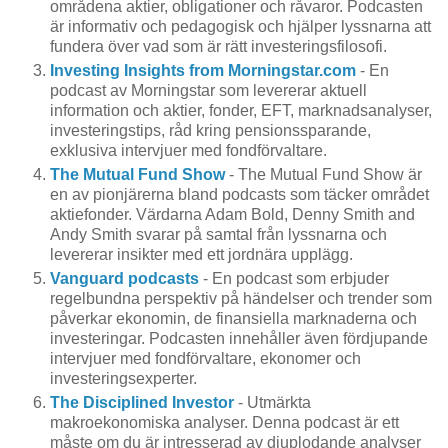
områdena aktier, obligationer och råvaror. Podcasten
är informativ och pedagogisk och hjälper lyssnarna att
fundera över vad som är rätt investeringsfilosofi.
Investing Insights from Morningstar.com
- En
podcast av Morningstar som levererar aktuell
information och aktier, fonder, EFT, marknadsanalyser,
investeringstips, råd kring pensionssparande,
exklusiva intervjuer med fondförvaltare.
The Mutual Fund Show
- The Mutual Fund Show är
en av pionjärerna bland podcasts som täcker området
aktiefonder. Värdarna Adam Bold, Denny Smith and
Andy Smith svarar på samtal från lyssnarna och
levererar insikter med ett jordnära upplägg.
Vanguard podcasts
- En podcast som erbjuder
regelbundna perspektiv på händelser och trender som
påverkar ekonomin, de finansiella marknaderna och
investeringar. Podcasten innehåller även fördjupande
intervjuer med fondförvaltare, ekonomer och
investeringsexperter.
The Disciplined Investor
- Utmärkta
makroekonomiska analyser. Denna podcast är ett
måste om du är intresserad av djuplodande analyser