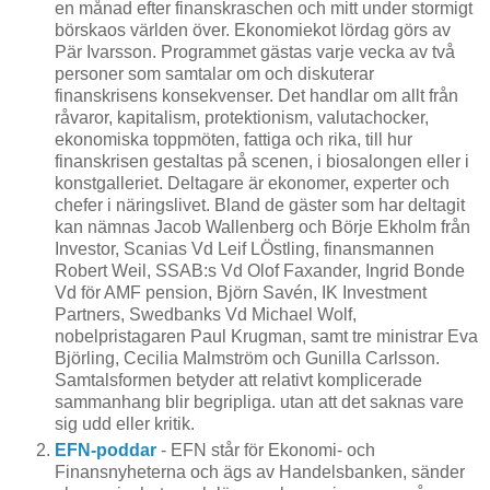
en månad efter finanskraschen och mitt under stormigt
börskaos världen över. Ekonomiekot lördag görs av
Pär Ivarsson. Programmet gästas varje vecka av två
personer som samtalar om och diskuterar
finanskrisens konsekvenser. Det handlar om allt från
råvaror, kapitalism, protektionism, valutachocker,
ekonomiska toppmöten, fattiga och rika, till hur
finanskrisen gestaltas på scenen, i biosalongen eller i
konstgalleriet. Deltagare är ekonomer, experter och
chefer i näringslivet. Bland de gäster som har deltagit
kan nämnas Jacob Wallenberg och Börje Ekholm från
Investor, Scanias Vd Leif LÖstling, finansmannen
Robert Weil, SSAB:s Vd Olof Faxander, Ingrid Bonde
Vd för AMF pension, Björn Savén, IK Investment
Partners, Swedbanks Vd Michael Wolf,
nobelpristagaren Paul Krugman, samt tre ministrar Eva
Björling, Cecilia Malmström och Gunilla Carlsson.
Samtalsformen betyder att relativt komplicerade
sammanhang blir begripliga. utan att det saknas vare
sig udd eller kritik.
EFN-poddar
- EFN står för Ekonomi- och
Finansnyheterna och ägs av Handelsbanken, sänder