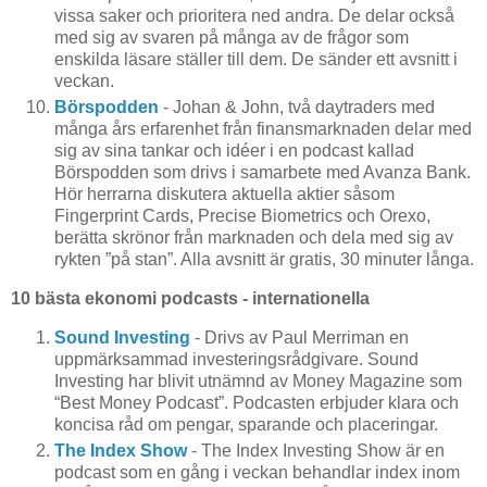
vissa saker och prioritera ned andra. De delar också
med sig av svaren på många av de frågor som
enskilda läsare ställer till dem. De sänder ett avsnitt i
veckan.
Börspodden
- Johan & John, två daytraders med
många års erfarenhet från finansmarknaden delar med
sig av sina tankar och idéer i en podcast kallad
Börspodden som drivs i samarbete med Avanza Bank.
Hör herrarna diskutera aktuella aktier såsom
Fingerprint Cards, Precise Biometrics och Orexo,
berätta skrönor från marknaden och dela med sig av
rykten ”på stan”. Alla avsnitt är gratis, 30 minuter långa.
10 bästa ekonomi podcasts - internationella
Sound Investing
- Drivs av Paul Merriman en
uppmärksammad investeringsrådgivare. Sound
Investing har blivit utnämnd av Money Magazine som
“Best Money Podcast”. Podcasten erbjuder klara och
koncisa råd om pengar, sparande och placeringar.
The Index Show
- The Index Investing Show är en
podcast som en gång i veckan behandlar index inom