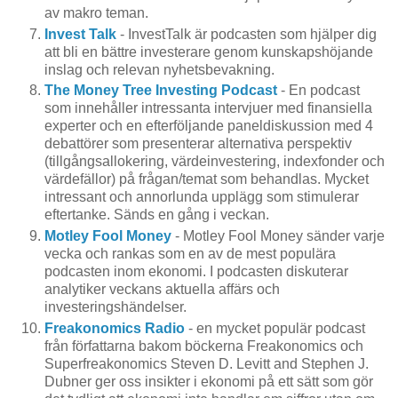
av makro teman.
Invest Talk
- InvestTalk är podcasten som hjälper dig
att bli en bättre investerare genom kunskapshöjande
inslag och relevan nyhetsbevakning.
The Money Tree Investing Podcast
- En podcast
som innehåller intressanta intervjuer med finansiella
experter och en efterföljande paneldiskussion med 4
debattörer som presenterar alternativa perspektiv
(tillgångsallokering, värdeinvestering, indexfonder och
värdefällor) på frågan/temat som behandlas. Mycket
intressant och annorlunda upplägg som stimulerar
eftertanke. Sänds en gång i veckan.
Motley Fool Money
- Motley Fool Money sänder varje
vecka och rankas som en av de mest populära
podcasten inom ekonomi. I podcasten diskuterar
analytiker veckans aktuella affärs och
investeringshändelser.
Freakonomics Radio
- en mycket populär podcast
från författarna bakom böckerna Freakonomics och
Superfreakonomics Steven D. Levitt and Stephen J.
Dubner ger oss insikter i ekonomi på ett sätt som gör