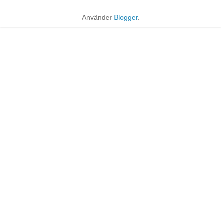
Använder
Blogger
.