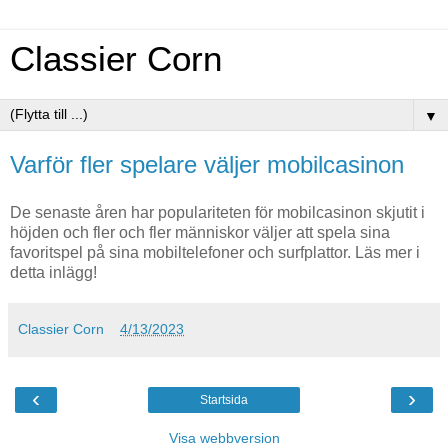
Classier Corn
▼
Varför fler spelare väljer mobilcasinon
De senaste åren har populariteten för mobilcasinon skjutit i
höjden och fler och fler människor väljer att spela sina
favoritspel på sina mobiltelefoner och surfplattor. Läs mer i
detta inlägg!
Classier Corn
4/13/2023
‹
›
Startsida
Visa webbversion