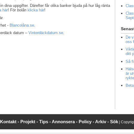
in dina uppgifter. Därefter får olika banker bjuda på hur låg ränta
Clas
a här
! För
bolån
klicka här
!
Clas
r.
Sep
rhet -
Blancolåna.se
.
Senast
interdäck datum –
Vinterdäckdatum.se
.
De v
oss 
Vikt
ditt
Så f
Häls
är u
rykt
Beta
Kontakt -
Projekt -
Tips -
Annonsera -
Policy -
Arkiv -
Sök
| Copyri