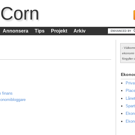
 Corn
Annonsera
Tips
Projekt
Arkiv
- Välkomm
ekonomi
förgyller d
Ekono
Priv
Place
m finans
Lånet
ekonomibloggare
Spart
Ekon
Ekon