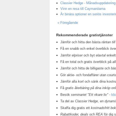
Classier Hedge - Månadsuppdatering
Vinn en resa till Caymanöarna
Är binära optioner en seriös invester
« Föregående
Rekommenderade gratistjänster
Jämför och hitta den bästa
räntan till
Få en snabb och enkel överblick öv
Jämför
elpriser
och byt
elavtal
enkelt
Få en total och gratis överblick på
al
Jämför och hitta de billigaste och bä
Gör aktie- och fondaffärer utan court
Jämför alla
kort
och sänk dina kostn
Få
gratis återbäring på dina inköp onl
Besök
seminariet "Ett rikare liv"
-
kli
Ta del av
Classier Hedge, en dynamis
Skaffa dig gratis ett
kostnadsfritt bo
Rabattkoder, deals och REA
för dig 