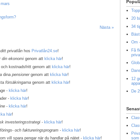
Popul
 mars
Topp
ingsform?
20 b
34 ti
Nästa »
Bäst 
Om -
Få f
 ditt privatlån
hos
Privatlån24.se
!
priv
er
din ekonomi
genom att
klicka här
!
Glob
 och kostnadsfritt genom att
klicka här
!
Dans
la
dina
pensioner
genom att
klicka här
!
12 g
sta
försäkringarna
genom att
klicka här
!
appa
age -
klicka här
!
De 2
ader -
klicka här
!
ine
-
klicka här
!
Senas
cka här
!
Clas
k investeringsstrategi -
klicka här
!
Clas
kförings- och faktureringsprogram -
klicka här
!
Priv
som vill spara pengar när du handlar på nätet -
klicka här
!
som 