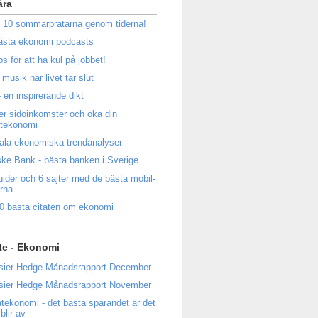
ära
 10 sommarpratarna genom tiderna!
ästa ekonomi podcasts
ps för att ha kul på jobbet!
musik när livet tar slut
 en inspirerande dikt
ler sidoinkomster och öka din
atekonomi
ala ekonomiska trendanalyser
ke Bank - bästa banken i Sverige
uider och 6 sajter med de bästa mobil-
rna
0 bästa citaten om ekonomi
te - Ekonomi
sier Hedge Månadsrapport December
sier Hedge Månadsrapport November
atekonomi - det bästa sparandet är det
blir av