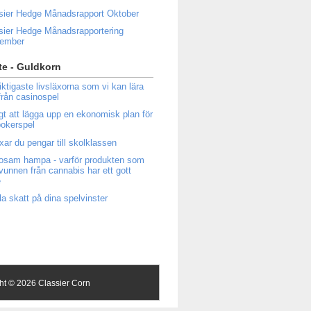
sier Hedge Månadsrapport Oktober
sier Hedge Månadsrapportering
tember
e - Guldkorn
iktigaste livsläxorna som vi kan lära
från casinospel
igt att lägga upp en ekonomisk plan för
 pokerspel
ixar du pengar till skolklassen
osam hampa - varför produkten som
tvunnen från cannabis har ett gott
e
la skatt på dina spelvinster
ght ©
2026 Classier Corn