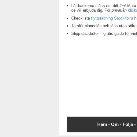
Låt bankerna slåss om ditt
lån
! Mata 
de vill erbjuda dig. För
privatlån
klick
Checklista
flyttstädning Stockholm
hä
Jämför blancolån och låna utan säke
Slipp däckböter – gratis guide för v
Hem -
Om -
Följa -