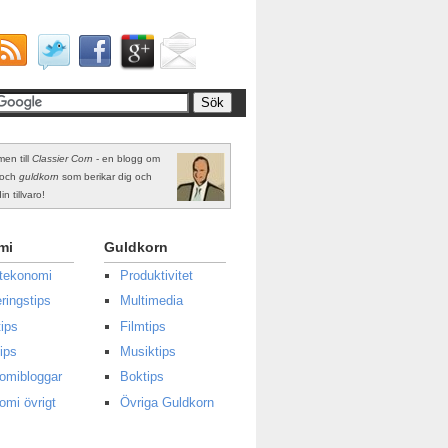
en till
Classier Corn
- en blogg om
och
guldkorn
som berikar dig och
in tillvaro!
mi
Guldkorn
atekonomi
Produktivitet
ringstips
Multimedia
ips
Filmtips
ips
Musiktips
omibloggar
Boktips
omi övrigt
Övriga Guldkorn