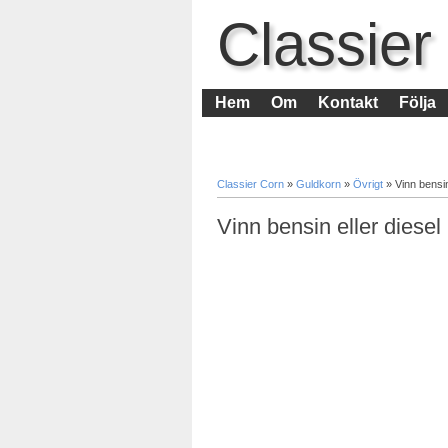
Classier
Hem
Om
Kontakt
Följa
Classier Corn
»
Guldkorn
»
Övrigt
»
Vinn bensin
Vinn bensin eller diesel