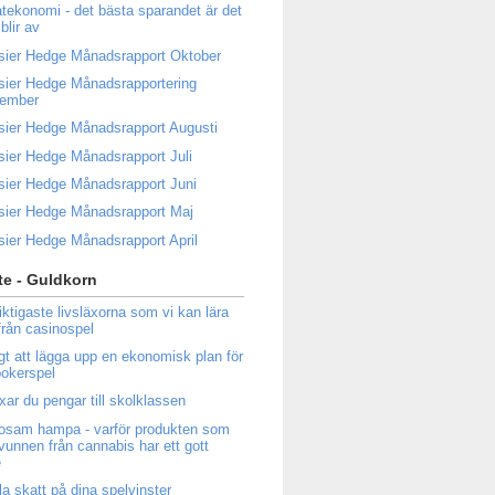
atekonomi - det bästa sparandet är det
blir av
sier Hedge Månadsrapport Oktober
sier Hedge Månadsrapportering
tember
sier Hedge Månadsrapport Augusti
sier Hedge Månadsrapport Juli
sier Hedge Månadsrapport Juni
sier Hedge Månadsrapport Maj
sier Hedge Månadsrapport April
e - Guldkorn
iktigaste livsläxorna som vi kan lära
från casinospel
igt att lägga upp en ekonomisk plan för
 pokerspel
ixar du pengar till skolklassen
osam hampa - varför produkten som
tvunnen från cannabis har ett gott
e
la skatt på dina spelvinster