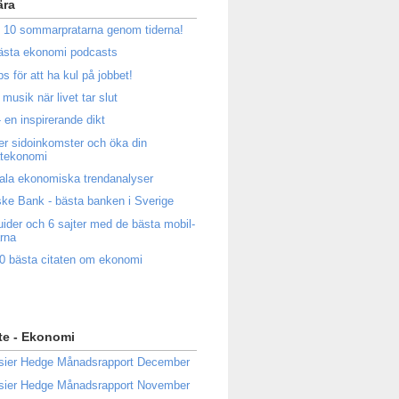
ära
 10 sommarpratarna genom tiderna!
ästa ekonomi podcasts
ps för att ha kul på jobbet!
musik när livet tar slut
 en inspirerande dikt
ler sidoinkomster och öka din
atekonomi
ala ekonomiska trendanalyser
ke Bank - bästa banken i Sverige
uider och 6 sajter med de bästa mobil-
rna
0 bästa citaten om ekonomi
te - Ekonomi
sier Hedge Månadsrapport December
sier Hedge Månadsrapport November