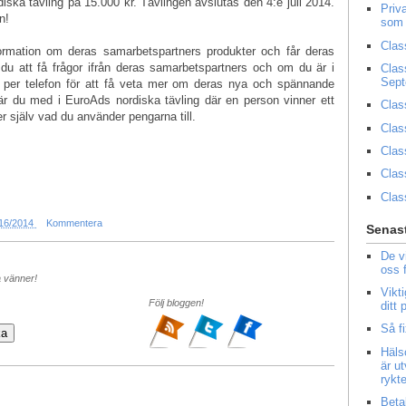
iska tävling på 15.000 kr. Tävlingen avslutas den 4:e juli 2014.
Priv
n!
som 
Clas
formation om deras samarbetspartners produkter och får deras
u att få frågor ifrån deras samarbetspartners och om du är i
Clas
Sep
 per telefon för att få veta mer om deras nya och spännande
 är du med i EuroAds nordiska tävling där en person vinner ett
Clas
 själv vad du använder pengarna till.
Clas
Clas
Clas
Clas
/16/2014
Kommentera
Senast
De v
oss 
a vänner!
Vikt
Följ bloggen!
ditt
Så f
Häls
är u
rykt
Beta