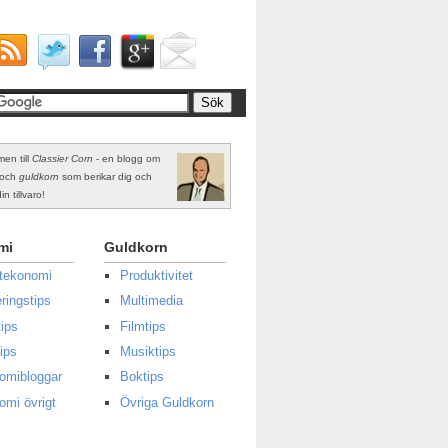
en till
Classier Corn
- en blogg om
och
guldkorn
som berikar dig och
in tillvaro!
mi
Guldkorn
atekonomi
Produktivitet
ringstips
Multimedia
ips
Filmtips
ips
Musiktips
omibloggar
Boktips
omi övrigt
Övriga Guldkorn