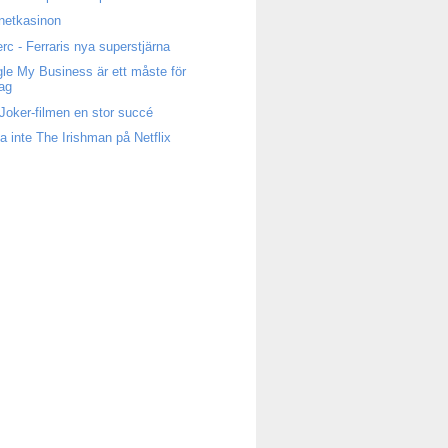
rnetkasinon
erc - Ferraris nya superstjärna
le My Business är ett måste för
tag
Joker-filmen en stor succé
a inte The Irishman på Netflix