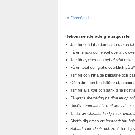
« Föregående
Rekommenderade gratistjänster
Jämför och hitta den bästa
räntan till
Få en snabb och enkel överblick öv
Jämför
elpriser
och byt
elavtal
enkelt
Få en total och gratis överblick på
al
Jämför och hitta de billigaste och bä
Gör aktie- och fondaffärer utan court
Jämför alla
kort
och sänk dina kostn
Få
gratis återbäring på dina inköp onl
Besök
seminariet "Ett rikare liv"
-
kli
Ta del av
Classier Hedge, en dynamis
Skaffa dig gratis ett
kostnadsfritt bo
Rabattkoder, deals och REA
för dig 