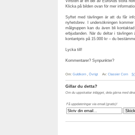
Vinsten är en del av EuroAds stora nord
Klicka på bilden ovan för mer informatio
Syftet med tävlingen är att du får in
nyhetsbrev. I undersökningen kommer d
målgruppen kan du även bli kontaktad
erbjudanden. När du deltar i tävlingen
kontantpris på 15.000 kr – du bestämmer
Lycka till!
Kommentarer? Synpunkter?
Om:
Guldkorn
,
Övrigt
Av:
Classier Corn
5
Gillar du detta?
Om du uppskattar inlägget, dela gärna med din
Få uppdateringar via email (gratis)!