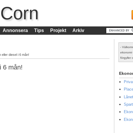
 Corn
Annonsera
Tips
Projekt
Arkiv
- Välkomm
ekonomi
 eller diesel i 6 mån!
förgyller d
 i 6 mån!
Ekono
Priv
Place
Lånet
Spart
Ekon
Ekon