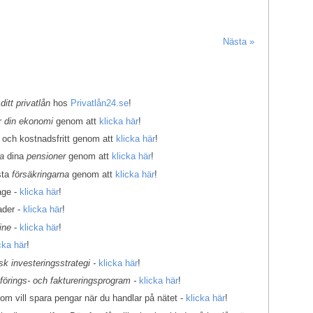
Nästa »
 ditt privatlån
hos
Privatlån24.se
!
er
din ekonomi
genom att
klicka här
!
 och kostnadsfritt genom att
klicka här
!
la
dina
pensioner
genom att
klicka här
!
sta
försäkringarna
genom att
klicka här
!
age -
klicka här
!
ader -
klicka här
!
ine
-
klicka här
!
cka här
!
k investeringsstrategi -
klicka här
!
kförings- och faktureringsprogram -
klicka här
!
som vill spara pengar när du handlar på nätet -
klicka här
!