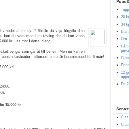
Popul
Topp
20 b
34 ti
rivmedel är för dyrt? Skulle du vilja förgylla dina
Bäst 
 Nu kan du vara med i en tävling där du kan vinna
Om -
 000 kr. Läs mer i detta inlägg!
Få f
priv
mycket pengar som går åt till bensin. Men nu kan en
ör bensin kostnader - eftersom priset är bensin/diesel för 6 mån!
Glob
Dans
5.000 kr!
12 g
appa
De 2
 24:00.
uli.
de: 15.000 kr
Senas
Clas
Clas