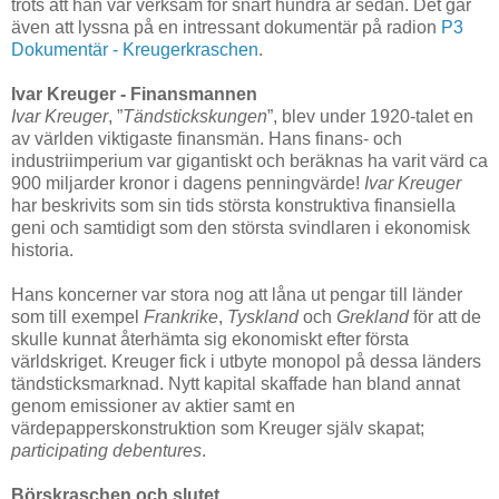
trots att han var verksam för snart hundra år sedan. Det går
även att lyssna på en intressant dokumentär på radion
P3
Dokumentär - Kreugerkraschen
.
Ivar Kreuger - Finansmannen
Ivar Kreuger
, ”
Tändstickskungen
”, blev under 1920-talet en
av världen viktigaste finansmän. Hans finans- och
industriimperium var gigantiskt och beräknas ha varit värd ca
900 miljarder kronor i dagens penningvärde!
Ivar Kreuger
har beskrivits som sin tids största konstruktiva finansiella
geni och samtidigt som den största svindlaren i ekonomisk
historia.
Hans koncerner var stora nog att låna ut pengar till länder
som till exempel
Frankrike
,
Tyskland
och
Grekland
för att de
skulle kunnat återhämta sig ekonomiskt efter första
världskriget. Kreuger fick i utbyte monopol på dessa länders
tändsticksmarknad. Nytt kapital skaffade han bland annat
genom emissioner av aktier samt en
värdepapperskonstruktion som Kreuger själv skapat;
participating debentures
.
Börskraschen och slutet