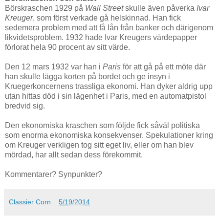
Börskraschen 1929 på
Wall Street
skulle även påverka
Ivar
Kreuger
, som först verkade gå helskinnad. Han fick
sedemera problem med att få lån från banker och därigenom
likvidetsproblem. 1932 hade Ivar Kreugers värdepapper
förlorat hela 90 procent av sitt värde.
Den 12 mars 1932 var han i
Paris
för att gå på ett möte där
han skulle lägga korten på bordet och ge insyn i
Kruegerkoncernens trassliga ekonomi. Han dyker aldrig upp
utan hittas död i sin lägenhet i Paris, med en automatpistol
bredvid sig.
Den ekonomiska kraschen som följde fick såväl politiska
som enorma ekonomiska konsekvenser. Spekulationer kring
om Kreuger verkligen tog sitt eget liv, eller om han blev
mördad, har allt sedan dess förekommit.
Kommentarer? Synpunkter?
Classier Corn
5/19/2014