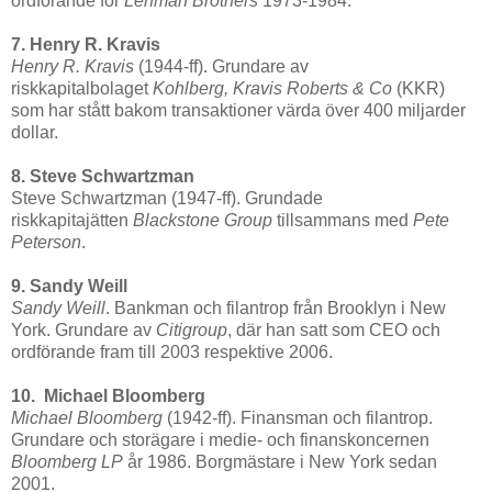
ordförande för
Lehman Brothers
1973-1984.
7. Henry R. Kravis
Henry R. Kravis
(1944-ff). Grundare av
riskkapitalbolaget
Kohlberg, Kravis Roberts & Co
(KKR)
som har stått bakom transaktioner värda över 400 miljarder
dollar.
8. Steve Schwartzman
Steve Schwartzman (1947-ff). Grundade
riskkapitajätten
Blackstone Group
tillsammans med
Pete
Peterson
.
9. Sandy Weill
Sandy Weill
. Bankman och filantrop från Brooklyn i New
York. Grundare av
Citigroup
, där han satt som CEO och
ordförande fram till 2003 respektive 2006.
10. Michael Bloomberg
Michael Bloomberg
(1942-ff). Finansman och filantrop.
Grundare och storägare i medie- och finanskoncernen
Bloomberg LP
år 1986. Borgmästare i New York sedan
2001.