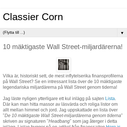
Classier Corn
▼
10 mäktigaste Wall Street-miljardärerna!
Vilka är, historiskt sett, de mest inflytelserika finansprofilerna
på Wall Street? Se en intressant lista över de 10 mäktigaste
legendariska miljardärerna på Wall Street genom tiderna!
Jag läste nyligen ytterligare ett kul inlägg på sajten
Lista
.
Där kan man hitta massor av läsvärda och roliga listor om
allt mellan himmel och jord. Jag uppskattade en lista över
"
De 10 mäktigaste Wall Street-miljardärerna genom tiderna
"
skriven av signaturen "
Headbang
" som jag återger i detta
inlägg. Listan bygger på en artikel från finanssajten
Here is