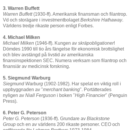
3. Warren Buffett
Warren Buffett
(1930-ff). Amerikansk finansman och filantrop.
Vd och storägare i investmentbolaget
Berkshire Hathaway
.
Världens tredje rikaste person enligt Forbes.
4. Michael Milken
Michael Milken
(1946-ff). Kungen av
skräpobligationer
!
Dömdes 1990 till tio års fängelse för ekonomisk brottslighet
och blev avstängd på livstid av amerikanska
finansinspektionen SEC. Numera verksam som filantrop och
finansiär av medicinsk forskning.
5. Siegmund Warburg
Siegmund Warburg
(1902-1982). Har spelat en viktig roll i
uppbyggnaden av "
merchant banking
". Portätterades
nyligen av
Niall Ferguson
i boken "
High Financier
" (Penguin
Press).
6. Peter G. Peterson
Peter G. Peterson
(1936-ff). Grundare av
Blackstone
Group
och en av världens 200 rikaste personer. CEO och