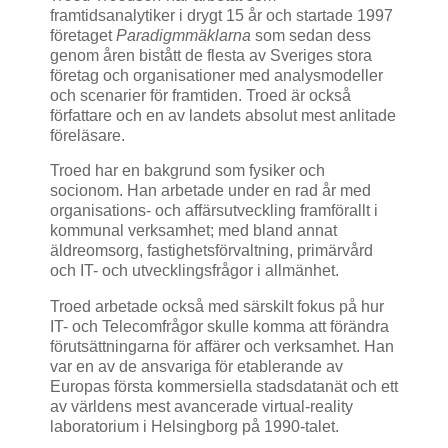
framtidsanalytiker i drygt 15 år och startade 1997
företaget
Paradigmmäklarna
som sedan dess
genom åren bistått de flesta av Sveriges stora
företag och organisationer med analysmodeller
och scenarier för framtiden. Troed är också
författare och en av landets absolut mest anlitade
föreläsare.
Troed har en bakgrund som fysiker och
socionom. Han arbetade under en rad år med
organisations- och affärsutveckling framförallt i
kommunal verksamhet; med bland annat
äldreomsorg, fastighetsförvaltning, primärvård
och IT- och utvecklingsfrågor i allmänhet.
Troed arbetade också med särskilt fokus på hur
IT- och Telecomfrågor skulle komma att förändra
förutsättningarna för affärer och verksamhet. Han
var en av de ansvariga för etablerande av
Europas första kommersiella stadsdatanät och ett
av världens mest avancerade virtual-reality
laboratorium i Helsingborg på 1990-talet.