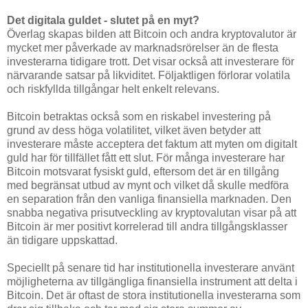
Det digitala guldet - slutet på en myt?
Överlag skapas bilden att Bitcoin och andra kryptovalutor är
mycket mer påverkade av marknadsrörelser än de flesta
investerarna tidigare trott. Det visar också att investerare för
närvarande satsar på likviditet. Följaktligen förlorar volatila
och riskfyllda tillgångar helt enkelt relevans.
Bitcoin betraktas också som en riskabel investering på
grund av dess höga volatilitet, vilket även betyder att
investerare måste acceptera det faktum att myten om digitalt
guld har för tillfället fått ett slut. För många investerare har
Bitcoin motsvarat fysiskt guld, eftersom det är en tillgång
med begränsat utbud av mynt och vilket då skulle medföra
en separation från den vanliga finansiella marknaden. Den
snabba negativa prisutveckling av kryptovalutan visar på att
Bitcoin är mer positivt korrelerad till andra tillgångsklasser
än tidigare uppskattad.
Speciellt på senare tid har institutionella investerare använt
möjligheterna av tillgängliga finansiella instrument att delta i
Bitcoin. Det är oftast de stora institutionella investerarna som