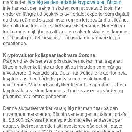
marknaden
lära sig att den ledande kryptovalutan Bitcoin
inte har varit den säkra fristaden som utlovats. Bitcoin har
under en längre tid beskrivits av flertalet experter som digitalt
guld och därmed skapat myten om en krisbeständig tillgång.
Men ofta kan första intrycket vara vilseledande. Har Bitcoin
fortfarande möjligheten att vara en säker fristad eller kommer
det digitala guldet försvinna - låt oss ta en närmare titt på
situationen.
Kryptovalutor kollapsar tack vare Corona
På grund av de senaste priskrascherna kan man säga att
Bitcoin helt enkelt inte är den säkra fristaden som många
investerare förväntade sig. Detta har tydliga effekter för hela
kryptobranschen både för privata och institutionella
investerare. Marknadsanalytiker förväntar sig redan att hela
kryptovaluta sektorn kommer att mötas av en omvärdering
på grund av Corona pandemin.
Denna slutsatser verkar vara giltig när man tittar på den
nuvarande marknaden. Bitcoin var tvungen att tåla ett prisfall
till $3,600 på vissa handelsplattformar efter endast ett par
dagar, vilket resulterade i att investerare såg det billigaste
priset sedan mars 2019. Den omvärdering som sker med