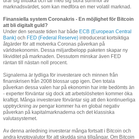
drar sig tillbaka och tar med sig stora summor av
marknadsvärdet, som kan medföra en mer volatil marknad.
Finansiella system Coronakris - En möjlighet för Bitcoin
att bli digitalt guld?
Under den senaste tiden har både
ECB (European Central
Bank)
och
FED (Federal Reserve)
introducerat kortsiktiga
åtgärder för att motverka Coronas påverkan på
världsekonomin. Dessa miljardbelopp paketen skapar ny
likviditet på marknaden. Dessutom minskar även FED
räntan till nästan noll procent.
Signalerna är tydliga för investerare och minnen från
finanskrisen från 2008 blossar upp igen. Den totala
påverkan dessa valen har på ekonomin har inte bedömts än
- experter förväntar sig dock att arbetslösheten kommer öka
kraftigt. Många investerare förväntar sig att den kontinuerliga
upptryckning av pengar kommer ha en global negativ
påverkan på kapitalmarknaderna och det klassiska
valutasystemet.
Av denna anledning investerar många fortsatt i Bitcoin och
andra kryptovalutor för att skydda sina tillgångar. Om Bitcoin