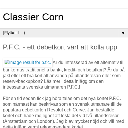
Classier Corn
▼
P.F.C. - ett debetkort värt att kolla upp
Är du intresserad av ett alternativ till
bankernas traditionella bank-, kredit- och betalkort? Är du på
jakt efter ett bra kort att använda på utlandsresan eller som
reserv-/backupkort? Läs mer i detta inlägg om den
intressanta svenska utmanaren P.F.C.!
För en tid sedan fick jag höra talas om det nya kortet P.F.C.
som närmast kan beskrivas som en svensk utmanare till de
populära debetkorten Revolut och Curve. Jag beställde
kortet och hade möjlighet att testa det vid två utlandsresor
(Amsterdam och London). Jag blev mycket nöjd och vill med
detta inlägg varmt rekommendera kortet.