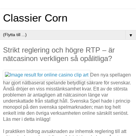
Classier Corn
▼
Strikt reglering och högre RTP – är
nätcasinon verkligen så opålitliga?
Den nya spellagen
har gjort nätbaserat spelande betydligt säkrare för svenskar.
Ändå dröjer en viss misstänksamhet kvar. Ett av de största
problemen är antagligen att nätcasinon länge var
underskattade från statligt håll. Svenska Spel hade i princip
monopol på den svenska spelmarknaden; man tog helt
enkelt inte den övriga verksamheten online särskilt seriöst.
Läs mer i detta inlägg!
I praktiken bidrog avsaknaden av inhemsk reglering till att