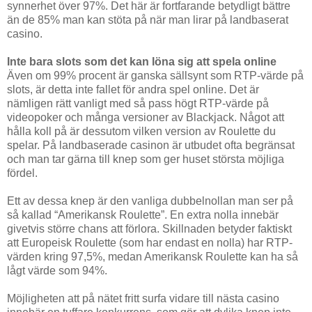
synnerhet över 97%. Det här är fortfarande betydligt bättre
än de 85% man kan stöta på när man lirar på landbaserat
casino.
Inte bara slots som det kan löna sig att spela online
Även om 99% procent är ganska sällsynt som RTP-värde på
slots, är detta inte fallet för andra spel online. Det är
nämligen rätt vanligt med så pass högt RTP-värde på
videopoker och många versioner av Blackjack. Något att
hålla koll på är dessutom vilken version av Roulette du
spelar. På landbaserade casinon är utbudet ofta begränsat
och man tar gärna till knep som ger huset största möjliga
fördel.
Ett av dessa knep är den vanliga dubbelnollan man ser på
så kallad “Amerikansk Roulette”. En extra nolla innebär
givetvis större chans att förlora. Skillnaden betyder faktiskt
att Europeisk Roulette (som har endast en nolla) har RTP-
värden kring 97,5%, medan Amerikansk Roulette kan ha så
lågt värde som 94%.
Möjligheten att på nätet fritt surfa vidare till nästa casino