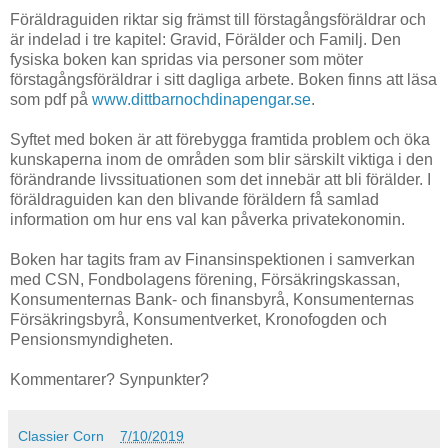
Föräldraguiden riktar sig främst till förstagångsföräldrar och
är indelad i tre kapitel: Gravid, Förälder och Familj. Den
fysiska boken kan spridas via personer som möter
förstagångsföräldrar i sitt dagliga arbete. Boken finns att läsa
som pdf på
www.dittbarnochdinapengar.se
.
Syftet med boken är att förebygga framtida problem och öka
kunskaperna inom de områden som blir särskilt viktiga i den
förändrande livssituationen som det innebär att bli förälder. I
föräldraguiden kan den blivande föräldern få samlad
information om hur ens val kan påverka privatekonomin.
Boken har tagits fram av Finansinspektionen i samverkan
med CSN, Fondbolagens förening, Försäkringskassan,
Konsumenternas Bank- och finansbyrå, Konsumenternas
Försäkringsbyrå, Konsumentverket, Kronofogden och
Pensionsmyndigheten.
Kommentarer? Synpunkter?
Classier Corn
7/10/2019