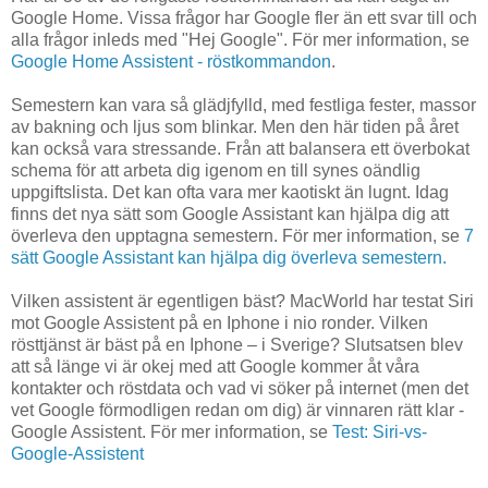
Google Home. Vissa frågor har Google fler än ett svar till och
alla frågor inleds med "Hej Google". För mer information, se
Google Home Assistent - röstkommandon
.
Semestern kan vara så glädjfylld, med festliga fester, massor
av bakning och ljus som blinkar. Men den här tiden på året
kan också vara stressande. Från att balansera ett överbokat
schema för att arbeta dig igenom en till synes oändlig
uppgiftslista. Det kan ofta vara mer kaotiskt än lugnt. Idag
finns det nya sätt som Google Assistant kan hjälpa dig att
överleva den upptagna semestern. För mer information, se
7
sätt Google Assistant kan hjälpa dig överleva semestern.
Vilken assistent är egentligen bäst? MacWorld har testat Siri
mot Google Assistent på en Iphone i nio ronder. Vilken
rösttjänst är bäst på en Iphone – i Sverige? Slutsatsen blev
att så länge vi är okej med att Google kommer åt våra
kontakter och röstdata och vad vi söker på internet (men det
vet Google förmodligen redan om dig) är vinnaren rätt klar -
Google Assistent. För mer information, se
Test: Siri-vs-
Google-Assistent