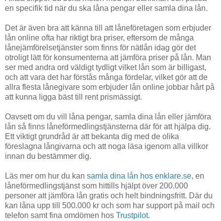
en specifik tid när du ska låna pengar eller samla dina lån.
Det är även bra att känna till att låneföretagen som erbjuder
lån online ofta har riktigt bra priser, eftersom de många
lånejämförelsetjänster som finns för nätlån idag gör det
otroligt lätt för konsumenterna att jämföra priser på lån. Man
ser med andra ord väldigt tydligt vilket lån som är billigast,
och att vara det har förstås många fördelar, vilket gör att de
allra flesta lånegivare som erbjuder lån online jobbar hårt på
att kunna ligga bäst till rent prismässigt.
Oavsett om du vill låna pengar, samla dina lån eller jämföra
lån så finns låneförmedlingstjänsterna där för att hjälpa dig.
Ett viktigt grundråd är att bekanta dig med de olika
föreslagna långivarna och att noga läsa igenom alla villkor
innan du bestämmer dig.
Läs mer om hur du kan
samla dina lån hos enklare.se
, en
låneförmedlingstjänst som hittills hjälpt över 200.000
personer att jämföra lån gratis och helt bindningsfritt. Där du
kan låna upp till 500.000 kr och som har support på mail och
telefon samt fina omdömen hos
Trustpilot
.