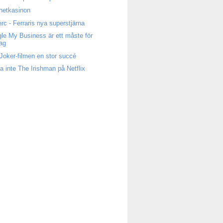
rnetkasinon
erc - Ferraris nya superstjärna
le My Business är ett måste för
tag
Joker-filmen en stor succé
a inte The Irishman på Netflix