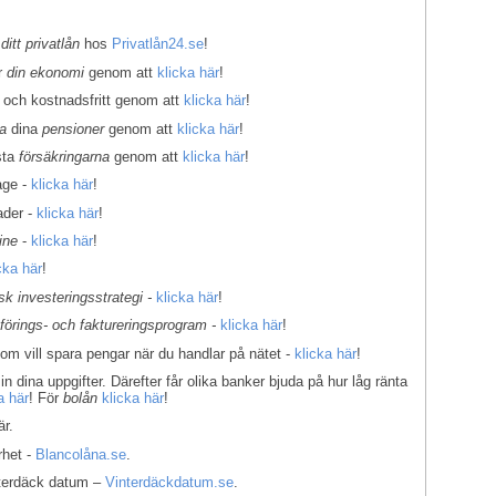
 ditt privatlån
hos
Privatlån24.se
!
er
din ekonomi
genom att
klicka här
!
 och kostnadsfritt genom att
klicka här
!
la
dina
pensioner
genom att
klicka här
!
sta
försäkringarna
genom att
klicka här
!
age -
klicka här
!
ader -
klicka här
!
ine
-
klicka här
!
cka här
!
k investeringsstrategi -
klicka här
!
kförings- och faktureringsprogram -
klicka här
!
som vill spara pengar när du handlar på nätet -
klicka här
!
in dina uppgifter. Därefter får olika banker bjuda på hur låg ränta
a här
! För
bolån
klicka här
!
r.
rhet -
Blancolåna.se
.
interdäck datum –
Vinterdäckdatum.se
.