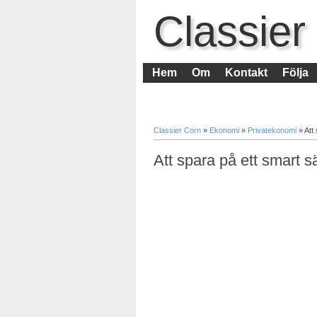
Classier
Hem
Om
Kontakt
Följa
Classier Corn
»
Ekonomi
»
Privatekonomi
»
Att
Att spara på ett smart sä