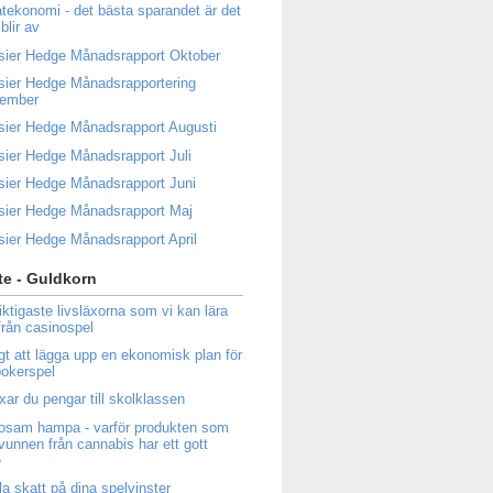
atekonomi - det bästa sparandet är det
blir av
sier Hedge Månadsrapport Oktober
sier Hedge Månadsrapportering
tember
sier Hedge Månadsrapport Augusti
sier Hedge Månadsrapport Juli
sier Hedge Månadsrapport Juni
sier Hedge Månadsrapport Maj
sier Hedge Månadsrapport April
e - Guldkorn
iktigaste livsläxorna som vi kan lära
från casinospel
igt att lägga upp en ekonomisk plan för
 pokerspel
ixar du pengar till skolklassen
osam hampa - varför produkten som
tvunnen från cannabis har ett gott
e
la skatt på dina spelvinster