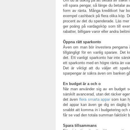
Om du är duktig på att betala av saker i 
vill spara pengar, så länge du betalar av
form av ränta. Många kreditkort har 
exempel cashback på flera olika köp. Det
procent av det du spenderade. Läs mer 
ger poäng på vardagsköp som till exe
rabatter, billigare varor eller andra belön
Öppna rätt sparkonto
Även om man bör investera pengarna i fo
tillgängligt för en vanlig sparare. De
det. Ett vanligt sparkonto har inte särsk
ett sparkonto med en högre ränta än vanli
Det är viktigt att du väljer ett spar
sparpengar är säkra även om banken gå
En budget är a och o
När man använder sig av en budget se
särskilt avancerad, utan det räcker egentl
det även
flera smarta appar
som kan hjä
del appar kan även ge dig en daglig 
snabbt att komma in i budgetering och 
får se vad den totala summan faktiskt bl
Spara tillsammans