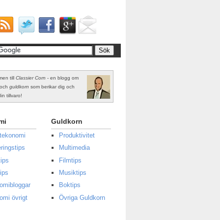
en till
Classier Corn
- en blogg om
och
guldkorn
som berikar dig och
in tillvaro!
mi
Guldkorn
atekonomi
Produktivitet
ringstips
Multimedia
ips
Filmtips
ips
Musiktips
omibloggar
Boktips
omi övrigt
Övriga Guldkorn