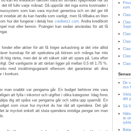
tid kan ett kreditkort faktiskt vara ett utmärkt hjälpmedel när du
Priv
 det till fullo varje månad. Då uppstår det inga extra kostnader i
som 
bonussystem som kan vara mycket generösa och en del ger till
Clas
 innebär att du kan handla som vanligt, men få tillbaka en liten
om hur det fungerar i detalj hos
crediwizz.com
. Andra kreditkort
Clas
Sep
mpel mat eller bensin. Poängen kan sedan användas för att få
ingar.
Clas
Clas
nder eller aktier för att få högre avkastning är det inte alltid
Clas
t kräver kunskap för att spekulera på börsen och många har inte
Clas
ilt hög ränta, men det är ett säkert sätt att spara på. Leta efter
gt. Det vanligaste är att räntan ligger på mellan 0,5 till 1,75 %.
Clas
konto med insättningsgaranti eftersom det garanterar att dina
r i konkurs.
Senast
De v
oss 
r man snabbt var pengarna går. En budget behöver inte vara
Vikt
igen att fylla i inkomst och utgifter i olika kategorier. Idag finns
ditt
lpa dig att spåra var pengarna går och sätta upp sparmål. En
budget som visar hur mycket du har råd att spendera. Det går
Så f
det är mycket enkelt att sluta spendera onödiga pengar om man
Häls
ir.
är u
rykt
Beta