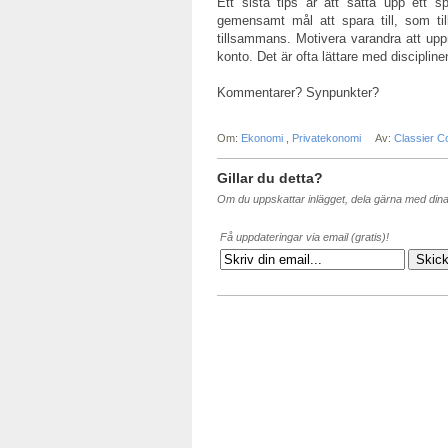
Ett sista tips är att sätta upp ett 
gemensamt mål att spara till, som til
tillsammans. Motivera varandra att up
konto. Det är ofta lättare med disciplin
Kommentarer? Synpunkter?
Om:
Ekonomi
,
Privatekonomi
Av:
Classier C
Gillar du detta?
Om du uppskattar inlägget, dela gärna med din
Få uppdateringar via email (gratis)!