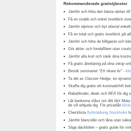
Rekommenderade gratistjänster
Jämför och hitta den bästa
räntan till
Få en snabb och enkel överblick öv
Jämför
elpriser
och byt
elavtal
enkelt
Få en total och gratis överblick på
al
Jämför och hitta de billigaste och bä
Gör aktie- och fondaffärer utan court
Jämför alla
kort
och sänk dina kostn
Få
gratis återbäring på dina inköp onl
Besök
seminariet "Ett rikare liv"
-
kli
Ta del av
Classier Hedge, en dynamis
Skaffa dig gratis ett
kostnadsfritt bo
Rabattkoder, deals och REA
för dig 
Låt bankerna slåss om ditt
lån
! Mata 
de vill erbjuda dig. För
privatlån
klick
Checklista
flyttstädning Stockholm
hä
Jämför blancolån och låna utan säke
Slipp däckböter – gratis guide för v