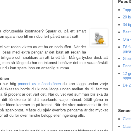
Popul
Topp
20 b
34 ti
ra oförutsedda kostnader? Sparar du på ett smart
Bäst 
n spara ihop till en nöbuffert på ett smart sätt!
Om -
Få f
i vet redan vikten av att ha en nödbuffert. När det
priv
 lösas med extra pengar är det bäst att redan ha
 billigare och snabbare än att ta ett lån. Många tycker dock att
Glob
t, men så länge du har en inkomst behöver det inte vara särskilt
Dans
r hur du kan spara ihop en ansenlig summa.
12 g
appa
 lönen
ma hur hög
procent av månadslönen
du kan lägga undan varje
De 2
ållskassan borde du kunna lägga undan mellan tio till femton
a få procent är det värt det. När du vet vad summan blir ska du
 ditt lönekonto till ditt sparkonto varje månad. Ställ gärna in
ter lönen kommer in på kontot. När det sker automatiskt är det
på sparkontot. Måste du själv överföra pengarna är det mycket
Senas
r att du för över mindre belopp eller ingenting alls.
Clas
Clas