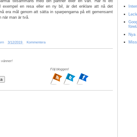
sparmål tillsammans med din partner eller en vän. Har ni ett
l exempel en resa eller en ny bil, är det enklare att nå det
Inte
pnå era mål genom att sätta in sparpengarna på ett gemensamt
Lecl
en när man är två.
Goog
före
Nya 
Miss
orn
3/12/2019
Kommentera
a vänner!
Följ bloggen!