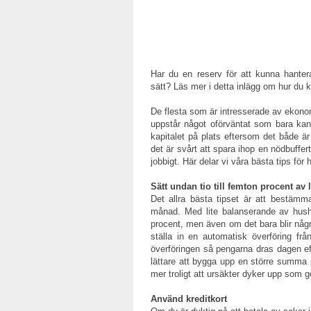
Har du en reserv för att kunna hante
sätt? Läs mer i detta inlägg om hur du ka
De flesta som är intresserade av ekonom
uppstår något oförväntat som bara kan
kapitalet på plats eftersom det både är
det är svårt att spara ihop en nödbuffer
jobbigt. Här delar vi våra bästa tips fö
Sätt undan tio till femton procent av
Det allra bästa tipset är att bestäm
månad. Med lite balanserande av hush
procent, men även om det bara blir någr
ställa in en automatisk överföring från
överföringen så pengarna dras dagen ef
lättare att bygga upp en större summa 
mer troligt att ursäkter dyker upp som gö
Använd kreditkort