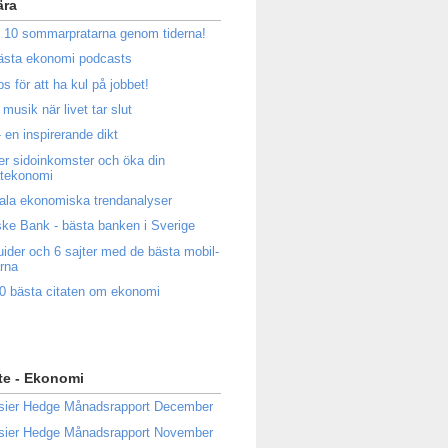
ära
 10 sommarpratarna genom tiderna!
ästa ekonomi podcasts
ps för att ha kul på jobbet!
musik när livet tar slut
 en inspirerande dikt
ler sidoinkomster och öka din
atekonomi
ala ekonomiska trendanalyser
ke Bank - bästa banken i Sverige
uider och 6 sajter med de bästa mobil-
rna
0 bästa citaten om ekonomi
te - Ekonomi
sier Hedge Månadsrapport December
sier Hedge Månadsrapport November