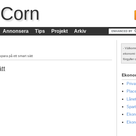
 Corn
Annonsera
Tips
Projekt
Arkiv
- Välkomm
ekonomi
 spara på ett smart sätt
förgyller d
tt
Ekono
Priv
Place
Lånet
Spart
Ekon
Ekon