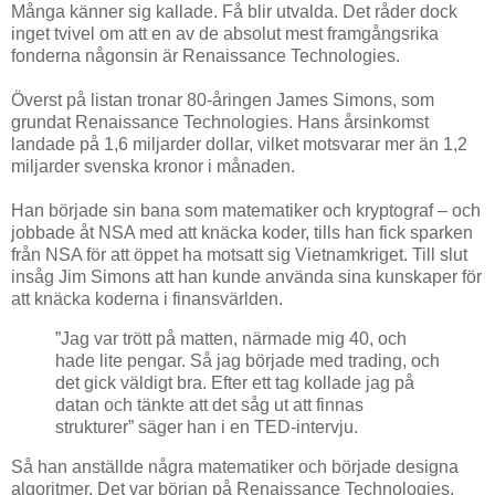
Många känner sig kallade. Få blir utvalda. Det råder dock
inget tvivel om att en av de absolut mest framgångsrika
fonderna någonsin är Renaissance Technologies.
Överst på listan tronar 80-åringen James Simons, som
grundat Renaissance Technologies. Hans årsinkomst
landade på 1,6 miljarder dollar, vilket motsvarar mer än 1,2
miljarder svenska kronor i månaden.
Han började sin bana som matematiker och kryptograf – och
jobbade åt NSA med att knäcka koder, tills han fick sparken
från NSA för att öppet ha motsatt sig Vietnamkriget. Till slut
insåg Jim Simons att han kunde använda sina kunskaper för
att knäcka koderna i finansvärlden.
”Jag var trött på matten, närmade mig 40, och
hade lite pengar. Så jag började med trading, och
det gick väldigt bra. Efter ett tag kollade jag på
datan och tänkte att det såg ut att finnas
strukturer” säger han i en TED-intervju.
Så han anställde några matematiker och började designa
algoritmer. Det var början på Renaissance Technologies.