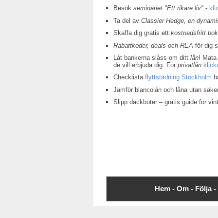
Besök
seminariet "Ett rikare liv"
-
kli
Ta del av
Classier Hedge, en dynamis
Skaffa dig gratis ett
kostnadsfritt bo
Rabattkoder, deals och REA
för dig 
Låt bankerna slåss om ditt
lån
! Mata 
de vill erbjuda dig. För
privatlån
klick
Checklista
flyttstädning Stockholm
hä
Jämför blancolån och låna utan säke
Slipp däckböter – gratis guide för v
Hem -
Om -
Följa -