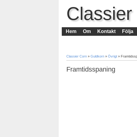
Classier
Hem
Om
Kontakt
Följa
Classier Corn
»
Guldkorn
»
Övrigt
»
Framtidss
Framtidsspaning