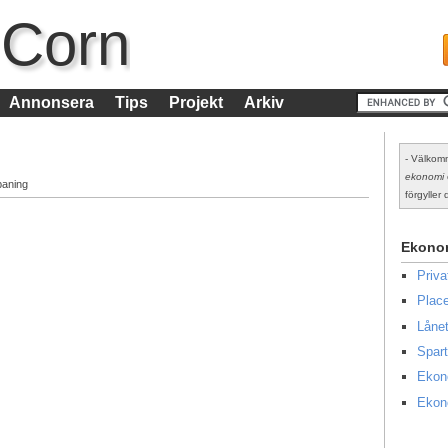
 Corn
Annonsera
Tips
Projekt
Arkiv
- Välkomm
ekonomi
paning
förgyller d
Ekono
Priv
Place
Lånet
Spart
Ekon
Ekon