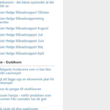
atekonomi - det bästa sparandet är det
blir av
sier Hedge Månadsrapport Oktober
sier Hedge Månadsrapportering
tember
sier Hedge Månadsrapport Augusti
sier Hedge Månadsrapport Juli
sier Hedge Månadsrapport Juni
sier Hedge Månadsrapport Maj
sier Hedge Månadsrapport April
e - Guldkorn
iktigaste livsläxorna som vi kan lära
från casinospel
igt att lägga upp en ekonomisk plan för
 pokerspel
ixar du pengar till skolklassen
osam hampa - varför produkten som
tvunnen från cannabis har ett gott
e
la skatt på dina spelvinster