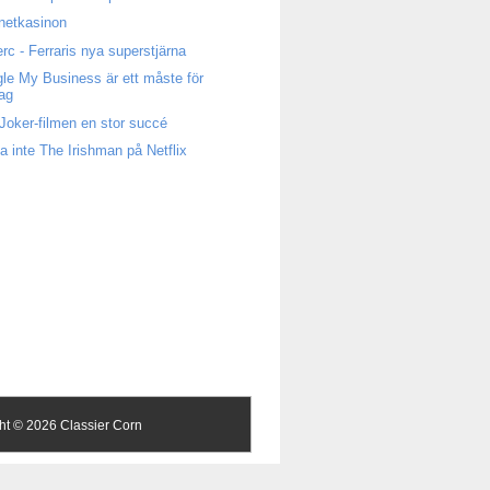
rnetkasinon
erc - Ferraris nya superstjärna
le My Business är ett måste för
tag
Joker-filmen en stor succé
a inte The Irishman på Netflix
ght ©
2026 Classier Corn