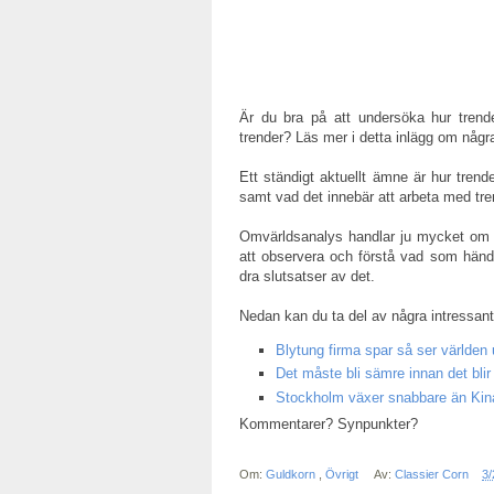
Är du bra på att undersöka hur trend
trender? Läs mer i detta inlägg om någr
Ett ständigt aktuellt ämne är hur trende
samt vad det innebär att arbeta med tr
Omvärldsanalys handlar ju mycket om a
att observera och förstå vad som hände
dra slutsatser av det.
Nedan kan du ta del av några intressant
Blytung firma spar så ser världen 
Det måste bli sämre innan det blir 
Stockholm växer snabbare än Kin
Kommentarer? Synpunkter?
Om:
Guldkorn
,
Övrigt
Av:
Classier Corn
3/