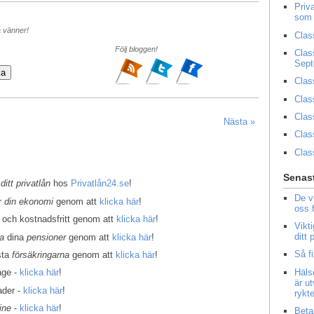
Priv
som 
a vänner!
Clas
Följ bloggen!
Clas
Sep
Clas
Clas
Clas
Nästa »
Clas
Clas
Senast
 ditt privatlån
hos
Privatlån24.se
!
De v
er
din ekonomi
genom att
klicka här
!
oss 
 och kostnadsfritt genom att
klicka här
!
Vikt
ditt
la
dina
pensioner
genom att
klicka här
!
Så f
sta
försäkringarna
genom att
klicka här
!
Häls
age -
klicka här
!
är u
ader -
klicka här
!
rykt
ine
-
klicka här
!
Beta