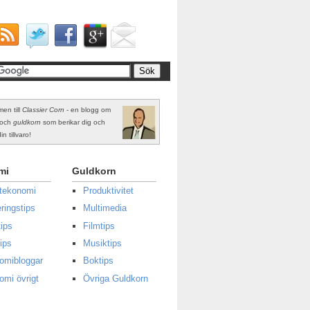
en till
Classier Corn
- en blogg om
och
guldkorn
som berikar dig och
in tillvaro!
mi
Guldkorn
atekonomi
Produktivitet
ringstips
Multimedia
ips
Filmtips
ips
Musiktips
omibloggar
Boktips
omi övrigt
Övriga Guldkorn