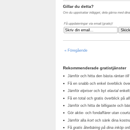
Gillar du detta?
Om du uppskattar inlägget, dela gärna med din
Få uppdateringar via email (gratis)!
« Föregående
Rekommenderade gratistjänster
Jämför och hitta den bästa
räntan till
Få en snabb och enkel överblick öv
Jämför
elpriser
och byt
elavtal
enkelt
Få en total och gratis överblick på
al
Jämför och hitta de billigaste och bä
Gör aktie- och fondaffärer utan court
Jämför alla
kort
och sänk dina kostn
Få
gratis återbäring på dina inköp onl