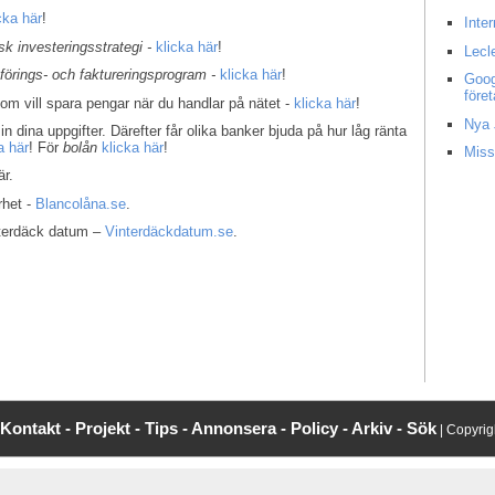
cka här
!
Inte
k investeringsstrategi -
klicka här
!
Lecl
kförings- och faktureringsprogram -
klicka här
!
Goog
före
som vill spara pengar när du handlar på nätet -
klicka här
!
Nya 
in dina uppgifter. Därefter får olika banker bjuda på hur låg ränta
a här
! För
bolån
klicka här
!
Miss
r.
rhet -
Blancolåna.se
.
interdäck datum –
Vinterdäckdatum.se
.
Kontakt -
Projekt -
Tips -
Annonsera -
Policy -
Arkiv -
Sök
| Copyri