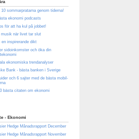
ära
 10 sommarpratarna genom tiderna!
ästa ekonomi podcasts
ps för att ha kul på jobbet!
musik när livet tar slut
 en inspirerande dikt
ler sidoinkomster och öka din
atekonomi
ala ekonomiska trendanalyser
ke Bank - bästa banken i Sverige
uider och 6 sajter med de bästa mobil-
rna
0 bästa citaten om ekonomi
te - Ekonomi
sier Hedge Månadsrapport December
sier Hedge Månadsrapport November