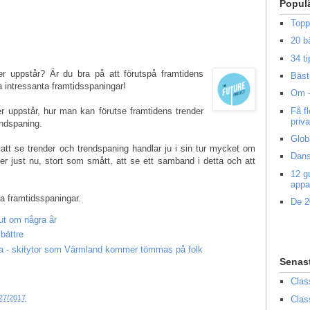
Popul
Topp
20 b
34 ti
er uppstår? Är du bra på att förutspå framtidens
Bäst 
a intressanta framtidsspaningar!
Om -
Få f
r uppstår, hur man kan förutse framtidens trender
priv
endspaning.
Glob
tt se trender och trendspaning handlar ju i sin tur mycket om
Dans
r just nu, stort som smått, att se ett samband i detta och att
12 g
appa
a framtidsspaningar.
De 2
ut om några år
bättre
a - skitytor som Värmland kommer tömmas på folk
Senas
Clas
27/2017
Clas