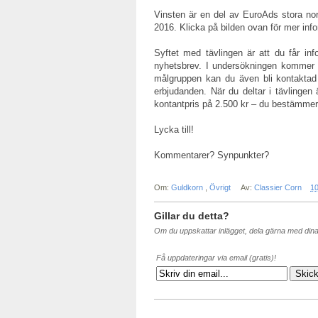
Vinsten är en del av EuroAds stora nor
2016. Klicka på bilden ovan för mer info
Syftet med tävlingen är att du får in
nyhetsbrev. I undersökningen kommer d
målgruppen kan du även bli kontaktad
erbjudanden. När du deltar i tävlingen
kontantpris på 2.500 kr – du bestämmer 
Lycka till!
Kommentarer? Synpunkter?
Om:
Guldkorn
,
Övrigt
Av:
Classier Corn
10
Gillar du detta?
Om du uppskattar inlägget, dela gärna med din
Få uppdateringar via email (gratis)!