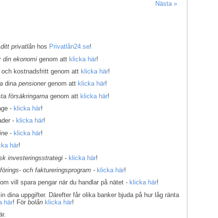
Nästa »
 ditt privatlån
hos
Privatlån24.se
!
er
din ekonomi
genom att
klicka här
!
 och kostnadsfritt genom att
klicka här
!
la
dina
pensioner
genom att
klicka här
!
sta
försäkringarna
genom att
klicka här
!
age -
klicka här
!
ader -
klicka här
!
ine
-
klicka här
!
cka här
!
k investeringsstrategi -
klicka här
!
kförings- och faktureringsprogram -
klicka här
!
som vill spara pengar när du handlar på nätet -
klicka här
!
in dina uppgifter. Därefter får olika banker bjuda på hur låg ränta
a här
! För
bolån
klicka här
!
r.