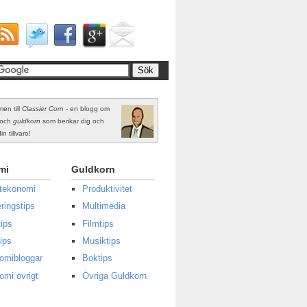
en till
Classier Corn
- en blogg om
och
guldkorn
som berikar dig och
in tillvaro!
mi
Guldkorn
atekonomi
Produktivitet
ringstips
Multimedia
ips
Filmtips
ips
Musiktips
omibloggar
Boktips
omi övrigt
Övriga Guldkorn