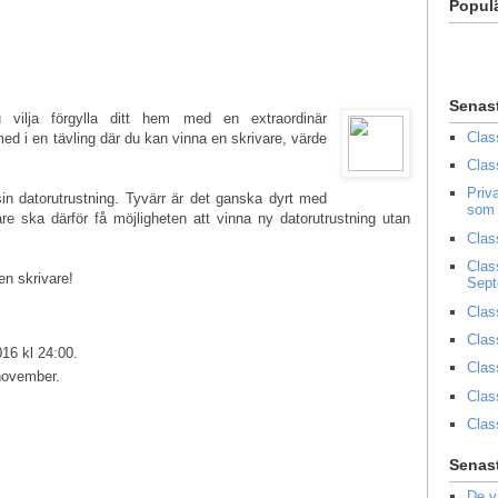
Popul
Senas
u vilja förgylla ditt hem med en extraordinär
Clas
ed i en tävling där du kan vinna en skrivare, värde
Clas
Priv
sin datorutrustning. Tyvärr är det ganska dyrt med
som 
re ska därför få möjligheten att vinna ny datorutrustning utan
Clas
Clas
en skrivare!
Sep
Clas
Clas
16 kl 24:00.
Clas
 november.
Clas
Clas
Senast
De v