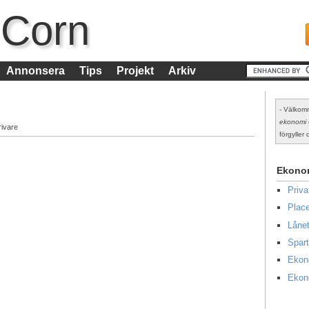
 Corn
Annonsera
Tips
Projekt
Arkiv
- Välkomm
ekonomi
rivare
förgyller d
Ekono
Priv
Place
Lånet
Spart
Ekon
Ekon