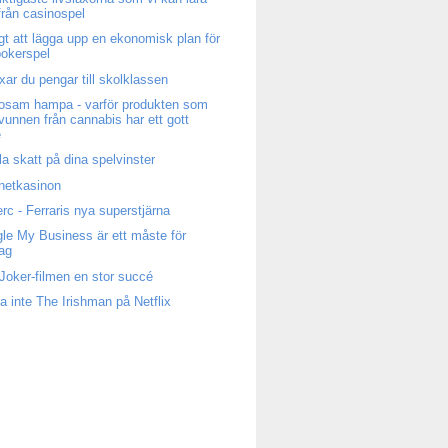
från casinospel
igt att lägga upp en ekonomisk plan för
 pokerspel
ixar du pengar till skolklassen
osam hampa - varför produkten som
tvunnen från cannabis har ett gott
e
la skatt på dina spelvinster
rnetkasinon
erc - Ferraris nya superstjärna
le My Business är ett måste för
tag
Joker-filmen en stor succé
a inte The Irishman på Netflix