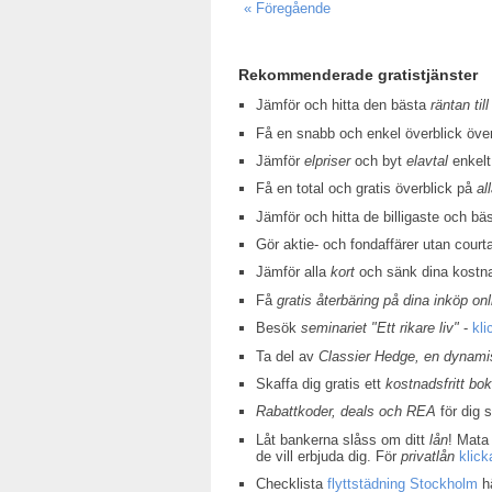
« Föregående
Rekommenderade gratistjänster
Jämför och hitta den bästa
räntan till
Få en snabb och enkel överblick öv
Jämför
elpriser
och byt
elavtal
enkelt
Få en total och gratis överblick på
al
Jämför och hitta de billigaste och bä
Gör aktie- och fondaffärer utan court
Jämför alla
kort
och sänk dina kostn
Få
gratis återbäring på dina inköp onl
Besök
seminariet "Ett rikare liv"
-
kli
Ta del av
Classier Hedge, en dynamis
Skaffa dig gratis ett
kostnadsfritt bo
Rabattkoder, deals och REA
för dig 
Låt bankerna slåss om ditt
lån
! Mata 
de vill erbjuda dig. För
privatlån
klick
Checklista
flyttstädning Stockholm
hä