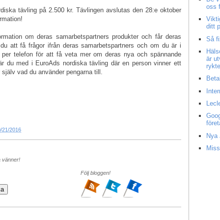
oss 
diska tävling på 2.500 kr. Tävlingen avslutas den 28:e oktober
rmation!
Vikt
ditt
formation om deras samarbetspartners produkter och får deras
Så f
u att få frågor ifrån deras samarbetspartners och om du är i
Häls
 per telefon för att få veta mer om deras nya och spännande
är u
 är du med i EuroAds nordiska tävling där en person vinner ett
rykt
själv vad du använder pengarna till.
Beta
Inte
Lecl
Goog
före
/21/2016
Nya 
Miss
a vänner!
Följ bloggen!