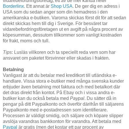
vidarebefordringsföretag, ett av de mer kända heter
Borderlinx
. Ett annat är
Shop USA
. De ger dig en adress i
USA som du sedan anger som din hemadress i den
amerikanska e-butiken. Varorna skickas först dit för att sedan
direkt skickas hem till dig i Sverige. För besväret tar
vidarebefordringsföretagen ut en avgift på några procent av
köpesumman, dessutom tillkommer som vanligt kostnaden
för frakt, moms och tull.
Tips
: Lusläs villkoren och ta speciellt reda vem som har
ansvaret om paketet försvinner eller skadas i frakten.
Betalning
Vanligast är att du betalar med kreditkort till utländska e-
handlare. Vissa stora e-butiker med många svenska kunder
erbjuder även betalning mot faktura och med betalkort där
det dras direkt från kontot. På Ebay och i vissa andra e-
butiker kan du också betala med
Paypal
. Du sätter då in
pengar på ditt Paypalkonto och överför därifrån till säljarens
Paypalkonto med e-postadressen som identifierare.
Processen är väldigt smidig, och säljare och köpare slipper
avslöja varandras bankkonton för varandra. Att betala med
Paypal
är gratis (men det kostar ett par procent av