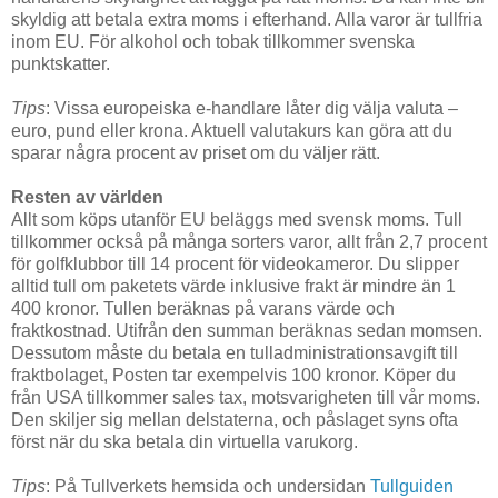
skyldig att betala extra moms i efterhand. Alla varor är tullfria
inom EU. För alkohol och tobak tillkommer svenska
punktskatter.
Tips
: Vissa europeiska e-handlare låter dig välja valuta –
euro, pund eller krona. Aktuell valutakurs kan göra att du
sparar några procent av priset om du väljer rätt.
Resten av världen
Allt som köps utanför EU beläggs med svensk moms. Tull
tillkommer också på många sorters varor, allt från 2,7 procent
för golfklubbor till 14 procent för videokameror. Du slipper
alltid tull om paketets värde inklusive frakt är mindre än 1
400 kronor. Tullen beräknas på varans värde och
fraktkostnad. Utifrån den summan beräknas sedan momsen.
Dessutom måste du betala en tulladministrationsavgift till
fraktbolaget, Posten tar exempelvis 100 kronor. Köper du
från USA tillkommer sales tax, motsvarigheten till vår moms.
Den skiljer sig mellan delstaterna, och påslaget syns ofta
först när du ska betala din virtuella varukorg.
Tips
: På Tullverkets hemsida och undersidan
Tullguiden