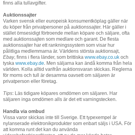
finns alla tullavgifter.
Auktionssajter
Varken svensk eller europeisk konsumentköplag gäller när
du köper från privatpersoner på auktionssajter. Här gäller i
stället ömsesidigt förtroende mellan köpare och säljare, ofta
med auktionssajten som medlare och garant. De flesta
auktionssajter har ett rankningssystem som visar hur
pålitliga medlemmarna är. Världens största auktionsajt,
Ebay
, finns i flera länder, som brittiska
www.ebay.co.uk
och
tyska
www.ebay.de
. Men säljarna kan ändå komma från hela
världen. Kolla alltid varifrån auktionsvaran skickas. Reglerna
för moms och tull är desamma oavsett om säljaren är
privatperson eller företag.
Tips
: Läs tidigare köpares omdömen om säljaren. Har
säljaren inga omdömen alls är det ett varningstecken.
Handla via ombud
Vissa varor skickas inte till Sverige. Ett typexempel är
nylanserade elektronikprodukter som enbart säljs i USA. För
att komma runt det kan du använda