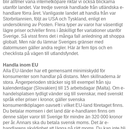
blir alltmer vana internetköpare riktar vi också blickarna
utanför landet. Var tredje svensk handlade från utländska e-
handlare förra året. Vanligaste landet att handla från var
Storbritannien, följt av USA och Tyskland, enligt en
undersökning av Posten. Flera typer av varor har väsentligt
lägre priser och/eller finns i åtskilligt fler variationer utanför
Sverige. Så visst finns det i många fall anledning att shoppa
globalt. Men när du lämnar Sveriges gränser med
datormusen gäller andra regler. Här är fem tips och en
checklista på vägen till utlandsfyndet.
Handla inom EU
Alla EU-länder har ett gemensamt minimiskydd för
konsumenter som handlar på distans. Men skillnaderna är
stora. Ångerperioden sträcker sig till exempel från sju
kalenderdagar (Slovakien) till 15 arbetsdagar (Malta). Om e-
handelsplatsen tydligt vänder sig till svenskar, med svenskt
språk eller priser i kronor, gäller svenska
konsumentköplagen oavsett i vilket EU-land företaget finns.
Du betalar momsen i det land där e-handlaren finns om
denne säljer varor till Sverige för mindre än 320 000 kronor
per år. Annars ska du betala svensk moms. Det är e-
handlarens skyldighet att lägga på rätt moms. Du kan inte bli