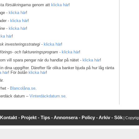
sta
försäkringarna
genom att
klicka här
!
age -
klicka här
!
ader -
klicka här
!
ine
-
klicka här
!
cka här
!
k investeringsstrategi -
klicka här
!
kförings- och faktureringsprogram -
klicka här
!
som vill spara pengar när du handlar på nätet -
klicka här
!
in dina uppgifter. Därefter får olika banker bjuda på hur låg ränta
a här
! För
bolån
klicka här
!
r.
rhet -
Blancolåna.se
.
interdäck datum –
Vinterdäckdatum.se
.
Kontakt -
Projekt -
Tips -
Annonsera -
Policy -
Arkiv -
Sök
| Copyri