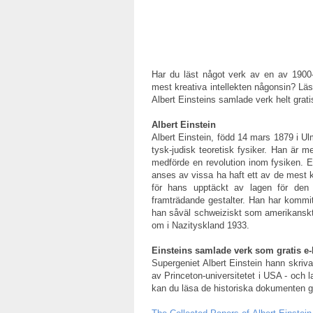
Har du läst något verk av en av 1900-
mest kreativa intellekten någonsin? Läs
Albert Einsteins samlade verk helt grati
Albert Einstein
Albert Einstein, född 14 mars 1879 i Ul
tysk-judisk teoretisk fysiker. Han är me
medförde en revolution inom fysiken. E
anses av vissa ha haft ett av de mest kr
för hans upptäckt av lagen för den f
framträdande gestalter. Han har kommit a
han såväl schweiziskt som amerikanskt
om i Nazityskland 1933.
Einsteins samlade verk som gratis e
Supergeniet Albert Einstein hann skriva
av Princeton-universitetet i USA - och l
kan du läsa de historiska dokumenten gra