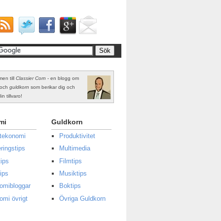
en till
Classier Corn
- en blogg om
och
guldkorn
som berikar dig och
in tillvaro!
mi
Guldkorn
atekonomi
Produktivitet
ringstips
Multimedia
ips
Filmtips
ips
Musiktips
omibloggar
Boktips
omi övrigt
Övriga Guldkorn