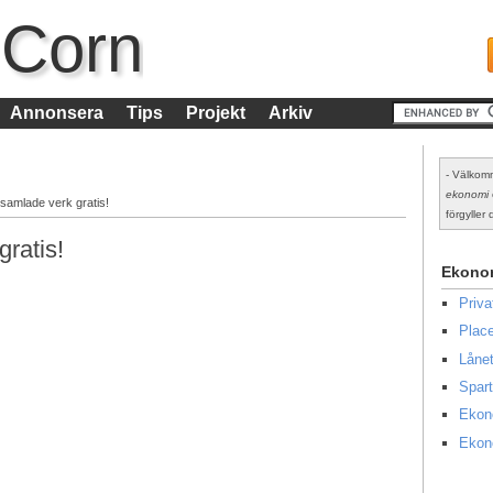
 Corn
Annonsera
Tips
Projekt
Arkiv
- Välkomm
ekonomi
 samlade verk gratis!
förgyller d
gratis!
Ekono
Priv
Place
Lånet
Spart
Ekon
Ekon