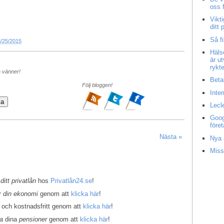
oss 
Vikt
ditt
Så f
3/25/2015
Häls
är u
rykt
a vänner!
Beta
Följ bloggen!
Inte
Lecl
Goog
före
Nästa »
Nya 
Miss
 ditt privatlån
hos
Privatlån24.se
!
er
din ekonomi
genom att
klicka här
!
 och kostnadsfritt genom att
klicka här
!
la
dina
pensioner
genom att
klicka här
!