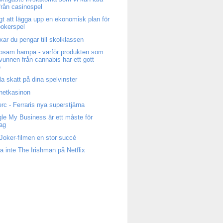
från casinospel
igt att lägga upp en ekonomisk plan för
 pokerspel
ixar du pengar till skolklassen
osam hampa - varför produkten som
tvunnen från cannabis har ett gott
e
la skatt på dina spelvinster
rnetkasinon
erc - Ferraris nya superstjärna
le My Business är ett måste för
tag
Joker-filmen en stor succé
a inte The Irishman på Netflix