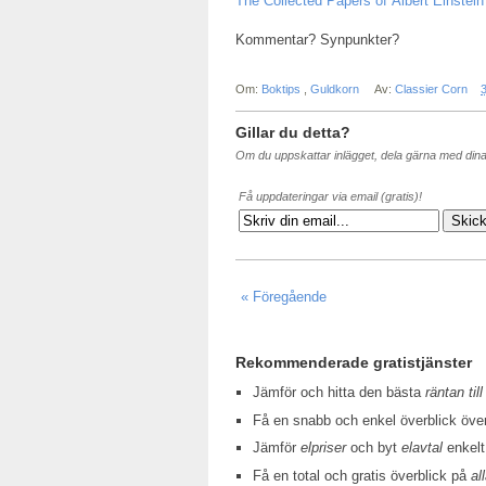
The Collected Papers of Albert Einstein
Kommentar? Synpunkter?
Om:
Boktips
,
Guldkorn
Av:
Classier Corn
Gillar du detta?
Om du uppskattar inlägget, dela gärna med din
Få uppdateringar via email (gratis)!
« Föregående
Rekommenderade gratistjänster
Jämför och hitta den bästa
räntan till
Få en snabb och enkel överblick öv
Jämför
elpriser
och byt
elavtal
enkelt
Få en total och gratis överblick på
al