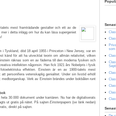
Popul
Senas
talets mest framträdande gestalter och ett av de
Clas
 mer i detta inlägg om hur du kan läsa supergeniet
s!
Clas
Priv
som 
m i Tyskland, död 18 april 1955 i Princeton i New Jersey, var en
Clas
st känd för att ha utvecklat teorin om allmän relativitet, vilken
instein räknas som en av fäderna till den moderna fysiken och
Clas
eativa intellekten någonsin. Han fick 1921 års Nobelpris i fysik
Sep
otoelektriska effekten. Einstein är en av 1900-talets mest
Clas
tt personifiera vetenskaplig genialitet. Under sin livstid erhöll
 medborgarskap. Verk av Einstein brändes under bokbålen runt
Clas
Clas
Clas
-bok
 hela 30.000 dokument under karriären. Nu har de digitaliserats
Clas
agts ut gratis på nätet. På sajten
Einstenpapers
(se länk nedan)
tis, direkt på sajten.
Senast
De v