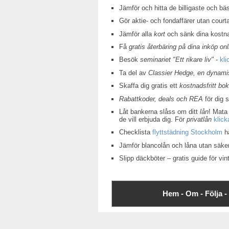
Jämför och hitta de billigaste och bä
Gör aktie- och fondaffärer utan court
Jämför alla
kort
och sänk dina kostn
Få
gratis återbäring på dina inköp onl
Besök
seminariet "Ett rikare liv"
-
kli
Ta del av
Classier Hedge, en dynamis
Skaffa dig gratis ett
kostnadsfritt bo
Rabattkoder, deals och REA
för dig 
Låt bankerna slåss om ditt
lån
! Mata 
de vill erbjuda dig. För
privatlån
klick
Checklista
flyttstädning Stockholm
hä
Jämför blancolån och låna utan säke
Slipp däckböter – gratis guide för v
Hem -
Om -
Följa -