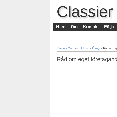
Classier
Hem
Om
Kontakt
Följa
Classier Corn
»
Guldkorn
»
Övrigt
»
Råd om ege
Råd om eget företagand