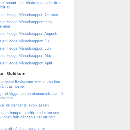
atekonomi - det bästa sparandet är det
blir av
sier Hedge Månadsrapport Oktober
sier Hedge Månadsrapportering
tember
sier Hedge Månadsrapport Augusti
sier Hedge Månadsrapport Juli
sier Hedge Månadsrapport Juni
sier Hedge Månadsrapport Maj
sier Hedge Månadsrapport April
e - Guldkorn
iktigaste livsläxorna som vi kan lära
från casinospel
igt att lägga upp en ekonomisk plan för
 pokerspel
ixar du pengar till skolklassen
osam hampa - varför produkten som
tvunnen från cannabis har ett gott
e
la skatt på dina spelvinster