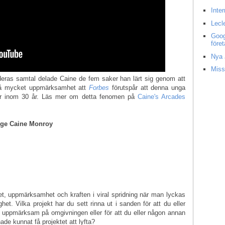
Inte
Lecl
Goog
före
Nya 
Miss
r deras samtal delade Caine de fem saker han lärt sig genom att
 så mycket uppmärksamhet att
Forbes
förutspår att denna unga
där inom 30 år. Läs mer om detta fenomen på
Caine's Arcades
årige Caine Monroy
, uppmärksamhet och kraften i viral spridning när man lyckas
t. Vilka projekt har du sett rinna ut i sanden för att du eller
ar uppmärksam på omgivningen eller för att du eller någon annan
hade kunnat få projektet att lyfta?