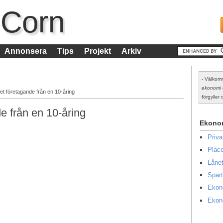
 Corn
Annonsera
Tips
Projekt
Arkiv
- Välkomm
ekonomi
t företagande från en 10-åring
förgyller d
e från en 10-åring
Ekono
Priv
Place
Lånet
Spart
Ekon
Ekon