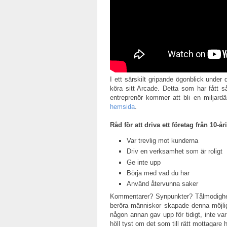
I ett särskilt gripande ögonblick unde
köra sitt Arcade. Detta som har fått
entreprenör kommer att bli en miljar
hemsida
.
Råd för att driva ett företag från 10-
Var trevlig mot kunderna
Driv en verksamhet som är roligt
Ge inte upp
Börja med vad du har
Använd återvunna saker
Kommentarer? Synpunkter? Tålmodighet
beröra människor skapade denna möjlighe
någon annan gav upp för tidigt, inte v
höll tyst om det som till rätt mottagare 