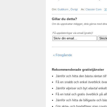
Om:
Guldkorn
,
Övrigt
Av:
Classier Corn
3/
Gillar du detta?
Om du uppskattar inlägget, dela gärna med din
Få uppdateringar via email (gratis)!
« Föregående
Rekommenderade gratistjänster
Jämför och hitta den bästa
räntan till
Få en snabb och enkel överblick öv
Jämför
elpriser
och byt
elavtal
enkelt
Få en total och gratis överblick på
al
Jämför och hitta de billigaste och bä
Gör aktie- och fondaffärer utan court