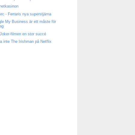
rnetkasinon
erc - Ferraris nya superstjärna
le My Business är ett måste för
tag
Joker-filmen en stor succé
a inte The Irishman på Netflix