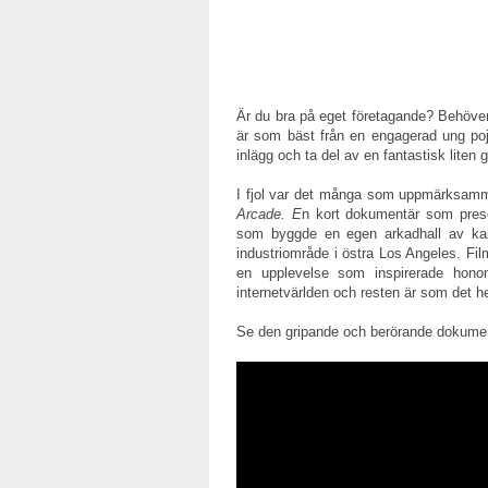
Är du bra på eget företagande? Behöver
är som bäst från en engagerad ung po
inlägg och ta del av en fantastisk liten
I fjol var det många som uppmärksam
Arcade. E
n kort dokumentär som pres
som byggde en egen arkadhall av kart
industriområde i östra Los Angeles. Fi
en upplevelse som inspirerade honom
internetvärlden och resten är som det he
Se den gripande och berörande dokument