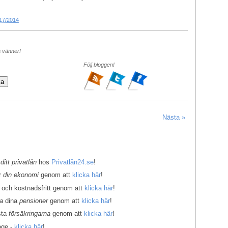
17/2014
a vänner!
Följ bloggen!
Nästa »
 ditt privatlån
hos
Privatlån24.se
!
er
din ekonomi
genom att
klicka här
!
 och kostnadsfritt genom att
klicka här
!
la
dina
pensioner
genom att
klicka här
!
sta
försäkringarna
genom att
klicka här
!
age -
klicka här
!