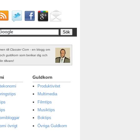
en till
Classier Corn
- en blogg om
och
guldkorn
som berikar dig och
in tillvaro!
mi
Guldkorn
atekonomi
Produktivitet
ringstips
Multimedia
ips
Filmtips
ips
Musiktips
omibloggar
Boktips
omi övrigt
Övriga Guldkorn