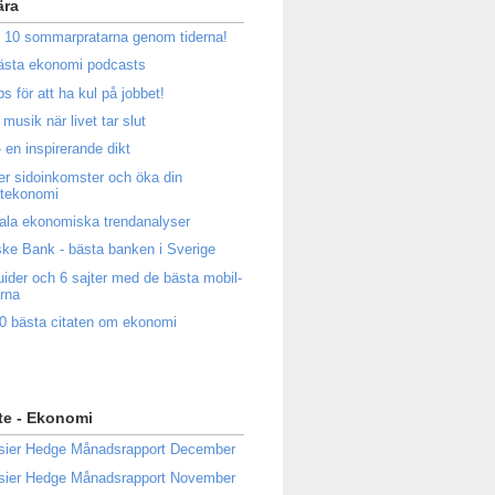
ära
 10 sommarpratarna genom tiderna!
ästa ekonomi podcasts
ps för att ha kul på jobbet!
musik när livet tar slut
 en inspirerande dikt
ler sidoinkomster och öka din
atekonomi
ala ekonomiska trendanalyser
ke Bank - bästa banken i Sverige
uider och 6 sajter med de bästa mobil-
rna
0 bästa citaten om ekonomi
te - Ekonomi
sier Hedge Månadsrapport December
sier Hedge Månadsrapport November