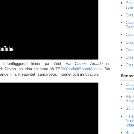
Priv
som 
Clas
Clas
Sep
Clas
Clas
Clas
Clas
offentliggjorde filmen på nätet, var
Caines Arcade
en
Clas
ch Nirvan inbjudna att prata på
TEDxYouth@SantaMonica
. Där
ande film, kreativitet, samarbete, Internet och innovation.
Senast
De v
oss 
Vikt
ditt
Så f
Häls
är u
rykt
Beta