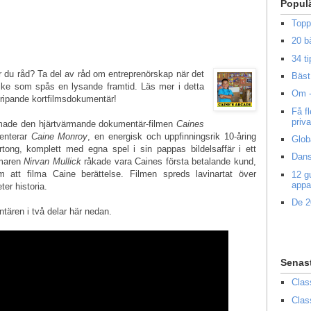
Popul
Topp
20 b
34 ti
 du råd? Ta del av råd om entreprenörskap när det
Bäst 
jke som spås en lysande framtid. Läs mer i detta
Om -
 gripande kortfilmsdokumentär!
Få f
priv
made den hjärtvärmande dokumentär-filmen
Caines
enterar
Caine Monroy
, en energisk och uppfinningsrik 10-åring
Glob
ong, komplett med egna spel i sin pappas bildelsaffär i ett
Dans
lmaren
Nirvan Mullick
råkade vara Caines första betalande kund,
 att filma Caine berättelse. Filmen spreds lavinartat över
12 g
appa
ter historia.
De 2
ären i två delar här nedan.
Senas
Clas
Clas