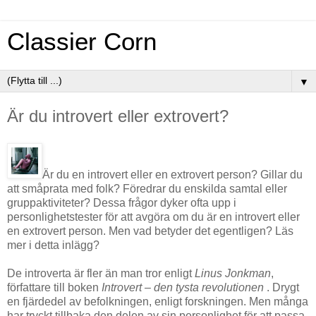
Classier Corn
▼
Är du introvert eller extrovert?
Är du en introvert eller en extrovert person? Gillar du
att småprata med folk? Föredrar du enskilda samtal eller
gruppaktiviteter? Dessa frågor dyker ofta upp i
personlighetstester för att avgöra om du är en introvert eller
en extrovert person. Men vad betyder det egentligen? Läs
mer i detta inlägg?
De introverta är fler än man tror enligt
Linus Jonkman
,
författare till boken
Introvert – den tysta revolutionen
. Drygt
en fjärdedel av befolkningen, enligt forskningen. Men många
har tryckt tillbaka den delen av sin personlighet för att passa