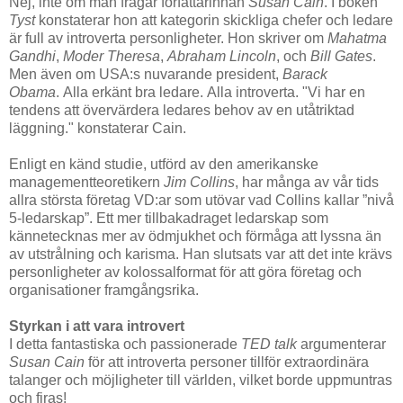
Nej, inte om man frågar författarinnan
Susan Cain
. I boken
Tyst
konstaterar hon att kategorin skickliga chefer och ledare
är full av introverta personligheter. Hon skriver om
Mahatma
Gandhi
,
Moder Theresa
,
Abraham Lincoln
, och
Bill Gates
.
Men även om USA:s nuvarande president,
Barack
Obama
. Alla erkänt bra ledare. Alla introverta. "Vi har en
tendens att övervärdera ledares behov av en utåtriktad
läggning." konstaterar Cain.
Enligt en känd studie, utförd av den amerikanske
managementteoretikern
Jim Collins
, har många av vår tids
allra största företag VD:ar som utövar vad Collins kallar ”nivå
5-ledarskap”. Ett mer tillbakadraget ledarskap som
kännetecknas mer av ödmjukhet och förmåga att lyssna än
av utstrålning och karisma. Han slutsats var att det inte krävs
personligheter av kolossalformat för att göra företag och
organisationer framgångsrika.
Styrkan i att vara introvert
I detta fantastiska och passionerade
TED talk
argumenterar
Susan Cain
för att introverta personer tillför extraordinära
talanger och möjligheter till världen, vilket borde uppmuntras
och firas!