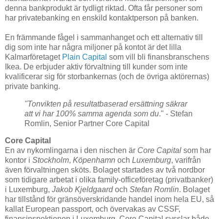
denna bankprodukt är tydligt riktad. Ofta får personer som
har privatebanking en enskild kontaktperson på banken.
En främmande fågel i sammanhanget och ett alternativ till
dig som inte har några miljoner på kontot är det lilla
Kalmarföretaget
Plain Capital
som vill bli finansbranschens
Ikea. De erbjuder aktiv förvaltning till kunder som inte
kvalificerar sig för storbankernas (och de övriga aktörernas)
private banking.
"Tonvikten på resultatbaserad ersättning säkrar
att vi har 100% samma agenda som du
." - Stefan
Romlin, Senior Partner Core Capital
Core Capital
En av nykomlingarna i den nischen är
Core Capital
som har
kontor i
Stockholm
,
Köpenhamn
och
Luxemburg
, varifrån
även förvaltningen sköts. Bolaget startades av två nordbor
som tidigare arbetat i olika family-officeföretag (privatbanker)
i Luxemburg,
Jakob Kjeldgaard
och
Stefan Romlin
. Bolaget
har tillstånd för gränsöverskridande handel inom hela EU, så
kallat European passport, och övervakas av CSSF,
finansinspektionen i Luxemburg. Core Capital sysslar både