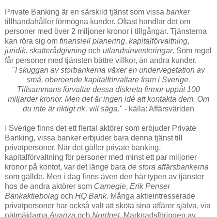
Private Banking är en särskild tjänst som vissa
banker
tillhandahåller förmögna kunder. Oftast handlar det om
personer med över 2 miljoner kronor i tillgångar. Tjänsterna
kan röra sig om
finansiell planering
,
kapitalförvaltning
,
juridik
,
skatterådgivning
och
utlandsinvesteringar
. Som regel
får personer med tjänsten bättre villkor, än andra kunder.
"
I skuggan av storbankerna växer en undervegetation av
små, oberoende kapitalförvaltare fram i Sverige.
Tillsammans förvaltar dessa diskreta firmor uppåt 100
miljarder kronor. Men det är ingen idé att kontakta dem. Om
du inte är riktigt rik, vill säga.
" - källa: Affärsvärlden
I Sverige finns det ett flertal aktörer som erbjuder Private
Banking, vissa banker erbjuder bara denna tjänst till
privatpersoner. När det gäller private banking,
kapitalförvaltning för personer med minst ett par miljoner
kronor på kontot, var det länge bara
de stora affärsbankerna
som gällde. Men i dag finns även den här typen av tjänster
hos de andra aktörer som
Carnegie
,
Erik Penser
Bankaktiebolag
och
HQ Bank
. Många aktieintresserade
privatpersoner har också valt att sköta sina affärer själva, via
nätmäklarna
Avanza
och
Nordnet
. Marknadsföringen av