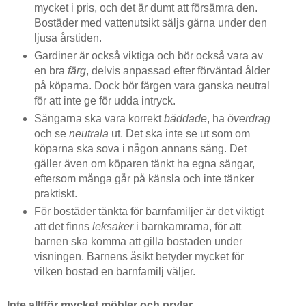
mycket i pris, och det är dumt att försämra den.
Bostäder med vattenutsikt säljs gärna under den
ljusa årstiden.
Gardiner är också viktiga och bör också vara av
en bra
färg
, delvis anpassad efter förväntad ålder
på köparna. Dock bör färgen vara ganska neutral
för att inte ge för udda intryck.
Sängarna ska vara korrekt
bäddade
, ha
överdrag
och se
neutrala
ut. Det ska inte se ut som om
köparna ska sova i någon annans säng. Det
gäller även om köparen tänkt ha egna sängar,
eftersom många går på känsla och inte tänker
praktiskt.
För bostäder tänkta för barnfamiljer är det viktigt
att det finns
leksaker
i barnkamrarna, för att
barnen ska komma att gilla bostaden under
visningen. Barnens åsikt betyder mycket för
vilken bostad en barnfamilj väljer.
Inte alltför mycket möbler och prylar