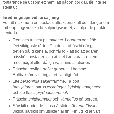
fortfarande se ut som ett hem, att någon bor där, får inte se
sterilt ut.
Inredningstips vid försäljning
För att maximera en bostads attraktionskraft och därigenom
förhoppningsvis öka försäljningsvärdet, är följande punkter
centrala:
Rent och fräscht på
toaletter
, i
badrum
och
kök
.
Det viktigaste rådet. Om det är ofräscht där ger
det en dålig känsla, och får folk att tro att ägaren
misskött bostaden och att det kan vara problem
med mögel eller dåliga vatteninstallationer.
Fräscha trevliga
dofter
generellt i hemmet.
Bullbak före visning är ett vanligt råd.
Lite
personliga saker
framme. Ta bort
familjefoton
, barns
teckningar
,
kylskåpsmagneter
och de flesta
prydnadsföremål
.
Fräscha
snittblommor
och
värmeljus
på borden.
Särskilt under den ljusa årstiden är
rena fönster
viktigt, särskilt om utsikten är fin. Fin utsikt är värt