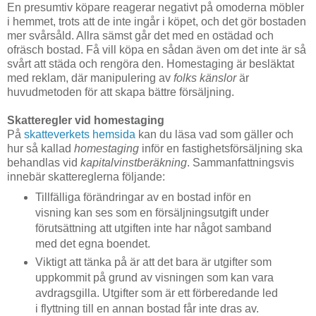
En presumtiv köpare reagerar negativt på omoderna möbler
i hemmet, trots att de inte ingår i köpet, och det gör bostaden
mer svårsåld. Allra sämst går det med en ostädad och
ofräsch bostad. Få vill köpa en sådan även om det inte är så
svårt att städa och rengöra den. Homestaging är besläktat
med reklam, där manipulering av
folks känslor
är
huvudmetoden för att skapa bättre försäljning.
Skatteregler vid homestaging
På
skatteverkets hemsida
kan du läsa vad som gäller och
hur så kallad
homestaging
inför en fastighetsförsäljning ska
behandlas vid
kapitalvinstberäkning
. Sammanfattningsvis
innebär skattereglerna följande:
Tillfälliga förändringar av en bostad inför en
visning kan ses som en försäljningsutgift under
förutsättning att utgiften inte har något samband
med det egna boendet.
Viktigt att tänka på är att det bara är utgifter som
uppkommit på grund av visningen som kan vara
avdragsgilla. Utgifter som är ett förberedande led
i flyttning till en annan bostad får inte dras av.