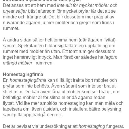
Det anses att ett hem med
inte allt för mycket möbler och
prylar säljer bäst
eftersom för mycket prylar får det att se
mindre och trängre ut. Det blir dessutom mer präglat av
nuvarande ägaren ju mer möbler och grejer som finns i
rummet.
Å andra sidan säljer helt tomma hem (där ägaren flyttat)
sämre. Spekulanten bildar sig lättare en uppfattning om
rummet med möbler än utan. Ett tomt rum ger dessutom
inget hemtrevligt intryck. Man försöker således ha
lagom
mängd möbler
i rummen.
Homestagingfirma
En
homestagingfirma
kan tillfälligt frakta bort möbler och
prylar som inte behövs. Även sådant som inte ser bra ut,
slitet m.m. De kan även låna ut möbler som ser bra ut, om
befintliga möbler är för slitna eller då ägarna redan
flyttat. Vid lite mer ambitiös homestaging kan man måla och
tapetsera om, även utsidan, och installera bättre belysning
samt piffa upp trädgården etc.
Det är bevisat via undersökningar att
homestaging
fungerar.