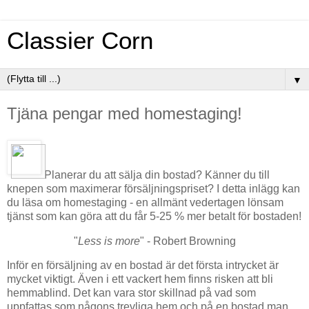
Classier Corn
▼
Tjäna pengar med homestaging!
Planerar du att sälja din bostad? Känner du till
knepen som maximerar försäljningspriset? I detta inlägg kan
du läsa om homestaging - en allmänt vedertagen lönsam
tjänst som kan göra att du får 5-25 % mer betalt för bostaden!
"
Less is more
" - Robert Browning
Inför en försäljning av en bostad är det första intrycket är
mycket viktigt. Även i ett vackert hem finns risken att bli
hemmablind. Det kan vara stor skillnad på vad som
uppfattas som någons trevliga hem och på en bostad man