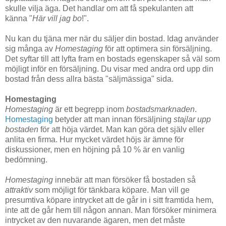
skulle vilja äga. Det handlar om att få spekulanten att
känna "
Här vill jag bo
!".
Nu kan du tjäna mer när du säljer din bostad. Idag använder
sig många av
Homestaging
för att optimera sin försäljning.
Det syftar till att lyfta fram en bostads egenskaper så väl som
möjligt inför en försäljning. Du visar med andra ord upp din
bostad från dess allra bästa "säljmässiga" sida.
Homestaging
Homestaging
är ett begrepp inom
bostadsmarknaden
.
Homestaging
betyder att man innan försäljning
stajlar upp
bostaden
för att höja värdet. Man kan göra det själv eller
anlita en firma. Hur mycket värdet höjs är ämne för
diskussioner, men en höjning på 10 % är en vanlig
bedömning.
Homestaging
innebär att man försöker få bostaden så
attraktiv
som möjligt för tänkbara köpare. Man vill ge
presumtiva köpare intrycket att de går in i sitt framtida hem,
inte att de går hem till någon annan. Man försöker minimera
intrycket av den nuvarande ägaren, men det måste