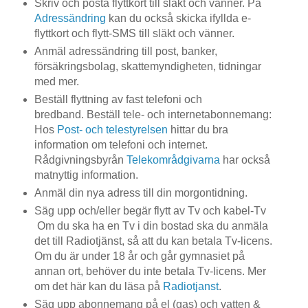
Skriv och posta flyttkort till släkt och vänner. På
Adressändring
kan du också skicka ifyllda e-
flyttkort och flytt-SMS till släkt och vänner.
Anmäl adressändring till post, banker,
försäkringsbolag, skattemyndigheten, tidningar
med mer.
Beställ flyttning av fast telefoni och
bredband. Beställ tele- och internetabonnemang:
Hos
Post- och telestyrelsen
hittar du bra
information om telefoni och internet.
Rådgivningsbyrån
Telekområdgivarna
har också
matnyttig information.
Anmäl din nya adress till din morgontidning.
Säg upp och/eller begär flytt av Tv och kabel-Tv
Om du ska ha en Tv i din bostad ska du anmäla
det till Radiotjänst, så att du kan betala Tv-licens.
Om du är under 18 år och går gymnasiet på
annan ort, behöver du inte betala Tv-licens. Mer
om det här kan du läsa på
Radiotjanst
.
Säg upp abonnemang på el (gas) och vatten &