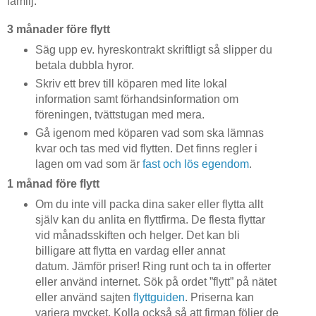
familj.
3 månader före flytt
Säg upp ev. hyreskontrakt skriftligt så slipper du
betala dubbla hyror.
Skriv ett brev till köparen med lite lokal
information samt förhandsinformation om
föreningen, tvättstugan med mera.
Gå igenom med köparen vad som ska lämnas
kvar och tas med vid flytten. Det finns regler i
lagen om vad som är
fast och lös egendom
.
1 månad före flytt
Om du inte vill packa dina saker eller flytta allt
själv kan du anlita en flyttfirma. De flesta flyttar
vid månadsskiften och helger. Det kan bli
billigare att flytta en vardag eller annat
datum. Jämför priser! Ring runt och ta in offerter
eller använd internet. Sök på ordet ”flytt” på nätet
eller använd sajten
flyttguiden
. Priserna kan
variera mycket. Kolla också så att firman följer de