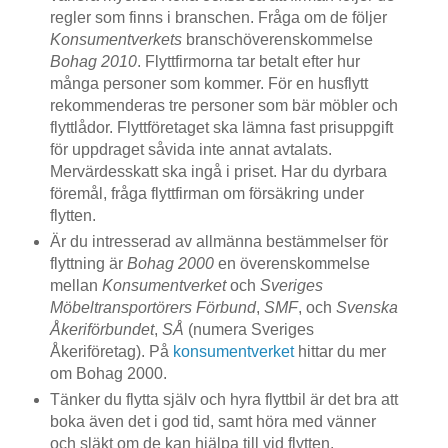
regler som finns i branschen. Fråga om de följer
Konsumentverkets
branschöverenskommelse
Bohag 2010
. Flyttfirmorna tar betalt efter hur
många personer som kommer. För en husflytt
rekommenderas tre personer som bär möbler och
flyttlådor. Flyttföretaget ska lämna fast prisuppgift
för uppdraget såvida inte annat avtalats.
Mervärdesskatt ska ingå i priset. Har du dyrbara
föremål, fråga flyttfirman om försäkring under
flytten.
Är du intresserad av allmänna bestämmelser för
flyttning är
Bohag 2000
en överenskommelse
mellan
Konsumentverket
och
Sveriges
Möbeltransportörers Förbund
,
SMF
, och
Svenska
Åkeriförbundet
,
SÅ
(numera Sveriges
Åkeriföretag). På
konsumentverket
hittar du mer
om Bohag 2000.
Tänker du flytta själv och hyra flyttbil är det bra att
boka även det i god tid, samt höra med vänner
och släkt om de kan hjälpa till vid flytten.