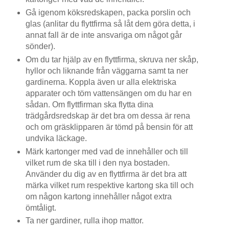
Gå igenom köksredskapen, packa porslin och
glas (anlitar du flyttfirma så låt dem göra detta, i
annat fall är de inte ansvariga om något går
sönder).
Om du tar hjälp av en flyttfirma, skruva ner skåp,
hyllor och liknande från väggarna samt ta ner
gardinerna. Koppla även ur alla elektriska
apparater och töm vattensängen om du har en
sådan. Om flyttfirman ska flytta dina
trädgårdsredskap är det bra om dessa är rena
och om gräsklipparen är tömd på bensin för att
undvika läckage.
Märk kartonger med vad de innehåller och till
vilket rum de ska till i den nya bostaden.
Använder du dig av en flyttfirma är det bra att
märka vilket rum respektive kartong ska till och
om någon kartong innehåller något extra
ömtåligt.
Ta ner gardiner, rulla ihop mattor.