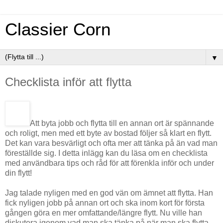
Classier Corn
▼
Checklista inför att flytta
Att byta jobb och flytta till en annan ort är spännande
och roligt, men med ett byte av bostad följer så klart en flytt.
Det kan vara besvärligt och ofta mer att tänka på än vad man
föreställde sig. I detta inlägg kan du läsa om en checklista
med användbara tips och råd för att förenkla inför och under
din flytt!
Jag talade nyligen med en god vän om ämnet att flytta. Han
fick nyligen jobb på annan ort och ska inom kort för första
gången göra en mer omfattande/längre flytt. Nu ville han
diskutera igenom vad man ska tänka på när man ska flytta.