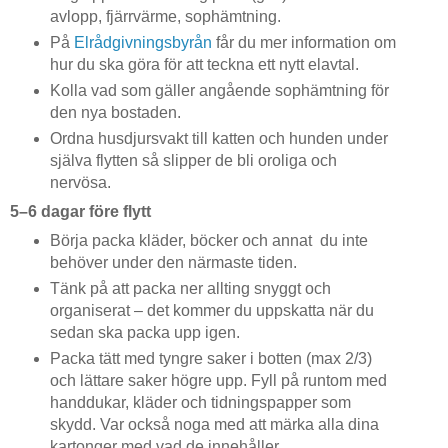
avlopp, fjärrvärme, sophämtning.
På
Elrådgivningsbyrån
får du mer information om
hur du ska göra för att teckna ett nytt elavtal.
Kolla vad som gäller angående sophämtning för
den nya bostaden.
Ordna husdjursvakt till katten och hunden under
själva flytten så slipper de bli oroliga och
nervösa.
5–6 dagar före flytt
Börja packa kläder, böcker och annat du inte
behöver under den närmaste tiden.
Tänk på att packa ner allting snyggt och
organiserat – det kommer du uppskatta när du
sedan ska packa upp igen.
Packa tätt med tyngre saker i botten (max 2/3)
och lättare saker högre upp. Fyll på runtom med
handdukar, kläder och tidningspapper som
skydd. Var också noga med att märka alla dina
kartonger med vad de innehåller.