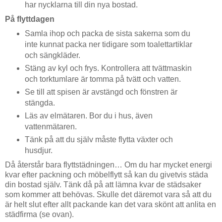
har nycklarna till din nya bostad.
På flyttdagen
Samla ihop och packa de sista sakerna som du
inte kunnat packa ner tidigare som toalettartiklar
och sängkläder.
Stäng av kyl och frys. Kontrollera att tvättmaskin
och torktumlare är tomma på tvätt och vatten.
Se till att spisen är avstängd och fönstren är
stängda.
Läs av elmätaren. Bor du i hus, även
vattenmätaren.
Tänk på att du själv måste flytta växter och
husdjur.
Då återstår bara flyttstädningen… Om du har mycket energi
kvar efter packning och möbelflytt så kan du givetvis städa
din bostad själv. Tänk då på att lämna kvar de städsaker
som kommer att behövas. Skulle det däremot vara så att du
är helt slut efter allt packande kan det vara skönt att anlita en
städfirma (se ovan).