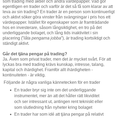
som trading med aktier och andra värdepapper. Vad gör
egentligen en trader och varför är det så få som klarar av att
leva av sin trading? En trader är en person som kontinuerligt
och aktivt söker göra vinster från svängningar i pris hos ett
värdepapper. Istället för egenskaper som är framträdande
hos en investerare, såsom långsiktighet, en tro på det
underliggande bolaget, och lång tids inaktivitet i sin
placering (”
låta pengarna jobba
”), är trading kortsiktigt och
ständigt aktivt.
Går det tjäna pengar på trading?
Ja. Även som privat trader, men det är mycket svårt. För att
lyckas bra med trading krävs kunskap, intresse, talang,
kapital och ihärdighet. Framför allt ihärdigheten -
kontinuiteten - är viktig.
Följande är några vanliga kännetecken för en trader
En trader bryr sig inte om det underliggande
instrumentet, mer än att det håller rätt likviditet
och ser intressant ut, antingen rent tekniskt eller
som slutledning från nyheter kring bolaget
En trader har som idé att tjäna pengar på relativt