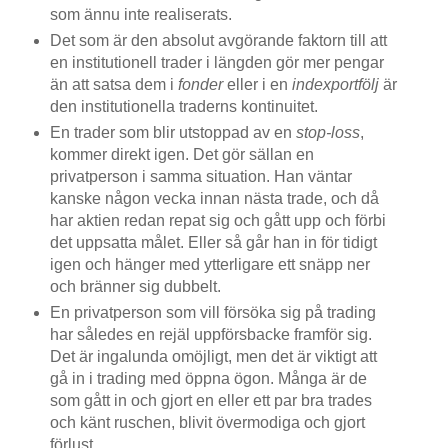
som ännu inte realiserats.
Det som är den absolut avgörande faktorn till att
en institutionell trader i längden gör mer pengar
än att satsa dem i
fonder
eller i en
indexportfölj
är
den institutionella traderns kontinuitet.
En trader som blir utstoppad av en
stop-loss
,
kommer direkt igen. Det gör sällan en
privatperson i samma situation. Han väntar
kanske någon vecka innan nästa trade, och då
har aktien redan repat sig och gått upp och förbi
det uppsatta målet. Eller så går han in för tidigt
igen och hänger med ytterligare ett snäpp ner
och bränner sig dubbelt.
En privatperson som vill försöka sig på trading
har således en rejäl uppförsbacke framför sig.
Det är ingalunda omöjligt, men det är viktigt att
gå in i trading med öppna ögon. Många är de
som gått in och gjort en eller ett par bra trades
och känt ruschen, blivit övermodiga och gjort
förlust.