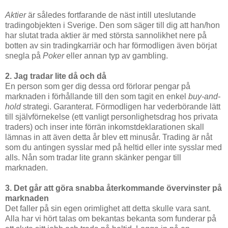
Aktier
är således fortfarande de näst intill uteslutande
tradingobjekten i Sverige. Den som säger till dig att han/hon
har slutat trada aktier är med största sannolikhet nere på
botten av sin tradingkarriär och har förmodligen även börjat
snegla på
Poker
eller annan typ av gambling.
2. Jag tradar lite då och då
En person som ger dig dessa ord förlorar pengar på
marknaden i förhållande till den som tagit en enkel
buy-and-
hold
strategi. Garanterat. Förmodligen har vederbörande lätt
till självförnekelse (ett vanligt personlighetsdrag hos privata
traders) och inser inte förrän inkomstdeklarationen skall
lämnas in att även detta år blev ett minusår. Trading är nåt
som du antingen sysslar med på heltid eller inte sysslar med
alls. Nån som tradar lite grann skänker pengar till
marknaden.
3. Det går att göra snabba återkommande övervinster på
marknaden
Det faller på sin egen orimlighet att detta skulle vara sant.
Alla har vi hört talas om bekantas bekanta som funderar på