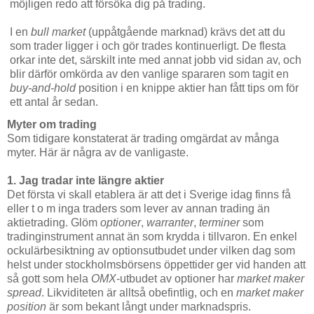
möjligen redo att försöka dig på trading.
I en
bull market
(uppåtgående marknad) krävs det att du
som trader ligger i och gör trades kontinuerligt. De flesta
orkar inte det, särskilt inte med annat jobb vid sidan av, och
blir därför omkörda av den vanlige spararen som tagit en
buy-and-hold
position i en knippe aktier han fått tips om för
ett antal år sedan.
Myter om trading
Som tidigare konstaterat är trading omgärdat av många
myter. Här är några av de vanligaste.
1. Jag tradar inte längre aktier
Det första vi skall etablera är att det i Sverige idag finns få
eller t o m inga traders som lever av annan trading än
aktietrading. Glöm
optioner
,
warranter
,
terminer
som
tradinginstrument annat än som krydda i tillvaron. En enkel
ockulärbesiktning av optionsutbudet under vilken dag som
helst under stockholmsbörsens öppettider ger vid handen att
så gott som hela
OMX
-utbudet av optioner har
market maker
spread
. Likviditeten är alltså obefintlig, och en
market maker
position
är som bekant långt under marknadspris.