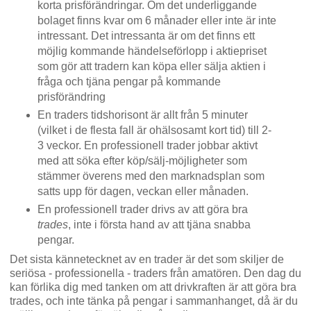
korta prisförändringar. Om det underliggande
bolaget finns kvar om 6 månader eller inte är inte
intressant. Det intressanta är om det finns ett
möjlig kommande händelseförlopp i aktiepriset
som gör att tradern kan köpa eller sälja aktien i
fråga och tjäna pengar på kommande
prisförändring
En traders tidshorisont är allt från 5 minuter
(vilket i de flesta fall är ohälsosamt kort tid) till 2-
3 veckor. En professionell trader jobbar aktivt
med att söka efter köp/sälj-möjligheter som
stämmer överens med den marknadsplan som
satts upp för dagen, veckan eller månaden.
En professionell trader drivs av att göra bra
trades
, inte i första hand av att tjäna snabba
pengar.
Det sista kännetecknet av en trader är det som skiljer de
seriösa - professionella - traders från amatören. Den dag du
kan förlika dig med tanken om att drivkraften är att göra bra
trades, och inte tänka på pengar i sammanhanget, då är du