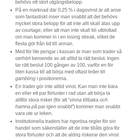
behövs ett stort utgångsbelopp.
På en marknad där 0,25 % i dagsvinst är att anse
som fantastiskt inser man snabbt att det behövs
mycket stora belopp för att inte allt skall ätas upp
av courtage, eller att man inte skall bli utblottad
om man kommer in i en losing streak, vilket de
flesta gör från tid till annan.
Med för lite pengar i kassan är man som trader så
oerhört beroende av att alltid ta rätt beslut. Ingen
tar rätt beslut 100 gånger av 100, varför en för
liten kassa till att börja med oftast leder till
gambling
i positionerna.
En trader gör inte alltid vinst. Kan man inte bära
en eller ett par förluster i rad utan att börja ta
alltför stora risker (för att “
vinna tillbaka och
hamna på par igen snabbt
”) kommer man snabbt
vara ute ur leken.
Institutionella traders har rigorösa regler för sin
handel som säkerställer att de inte tillåts göra för
stora förluster och att de aldrig riskerar den vinst