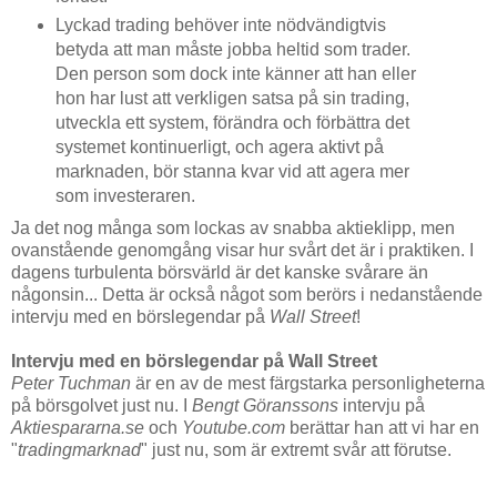
Lyckad trading behöver inte nödvändigtvis
betyda att man måste jobba heltid som trader.
Den person som dock inte känner att han eller
hon har lust att verkligen satsa på sin trading,
utveckla ett system, förändra och förbättra det
systemet kontinuerligt, och agera aktivt på
marknaden, bör stanna kvar vid att agera mer
som investeraren.
Ja det nog många som lockas av snabba aktieklipp, men
ovanstående genomgång visar hur svårt det är i praktiken. I
dagens turbulenta börsvärld är det kanske svårare än
någonsin... Detta är också något som berörs i nedanstående
intervju med en börslegendar på
Wall Street
!
Intervju med en börslegendar på Wall Street
Peter Tuchman
är en av de mest färgstarka personligheterna
på börsgolvet just nu. I
Bengt Göranssons
intervju på
Aktiespararna.se
och
Youtube.com
berättar han att vi har en
"
tradingmarknad
" just nu, som är extremt svår att förutse.