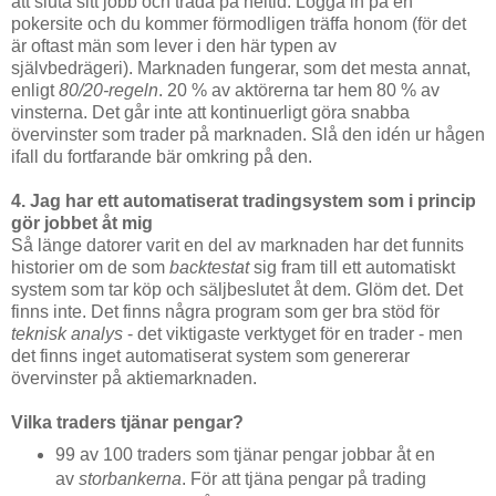
att sluta sitt jobb och trada på heltid. Logga in på en
pokersite och du kommer förmodligen träffa honom (för det
är oftast män som lever i den här typen av
självbedrägeri). Marknaden fungerar, som det mesta annat,
enligt
80/20-regeln
. 20 % av aktörerna tar hem 80 % av
vinsterna. Det går inte att kontinuerligt göra snabba
övervinster som trader på marknaden. Slå den idén ur hågen
ifall du fortfarande bär omkring på den.
4. Jag har ett automatiserat tradingsystem som i princip
gör jobbet åt mig
Så länge datorer varit en del av marknaden har det funnits
historier om de som
backtestat
sig fram till ett automatiskt
system som tar köp och säljbeslutet åt dem. Glöm det. Det
finns inte. Det finns några program som ger bra stöd för
teknisk analys
- det viktigaste verktyget för en trader - men
det finns inget automatiserat system som genererar
övervinster på aktiemarknaden.
Vilka traders tjänar pengar?
99 av 100 traders som tjänar pengar jobbar åt en
av
storbankerna
. För att tjäna pengar på trading