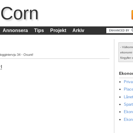
 Corn
Annonsera
Tips
Projekt
Arkiv
- Välkomm
ekonomi
loggintervju 34 - Osunt!
förgyller d
!
Ekono
Priv
Place
Lånet
Spart
Ekon
Ekon