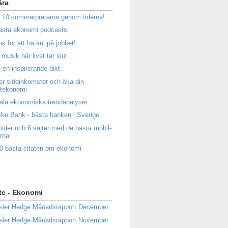
ära
 10 sommarpratarna genom tiderna!
ästa ekonomi podcasts
ps för att ha kul på jobbet!
musik när livet tar slut
 en inspirerande dikt
ler sidoinkomster och öka din
atekonomi
ala ekonomiska trendanalyser
ke Bank - bästa banken i Sverige
uider och 6 sajter med de bästa mobil-
rna
0 bästa citaten om ekonomi
te - Ekonomi
sier Hedge Månadsrapport December
sier Hedge Månadsrapport November