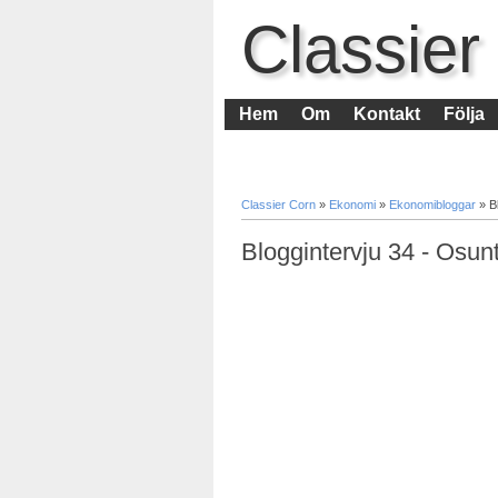
Classier
Hem
Om
Kontakt
Följa
Classier Corn
»
Ekonomi
»
Ekonomibloggar
»
B
Bloggintervju 34 - Osunt