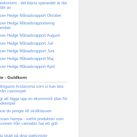
atekonomi - det bästa sparandet är det
blir av
sier Hedge Månadsrapport Oktober
sier Hedge Månadsrapportering
tember
sier Hedge Månadsrapport Augusti
sier Hedge Månadsrapport Juli
sier Hedge Månadsrapport Juni
sier Hedge Månadsrapport Maj
sier Hedge Månadsrapport April
e - Guldkorn
iktigaste livsläxorna som vi kan lära
från casinospel
igt att lägga upp en ekonomisk plan för
 pokerspel
ixar du pengar till skolklassen
osam hampa - varför produkten som
tvunnen från cannabis har ett gott
e
la skatt på dina spelvinster