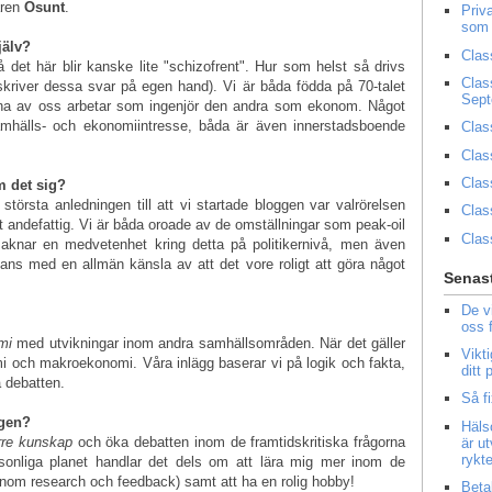
aren
Osunt
.
Priv
som 
jälv?
Clas
å det här blir kanske lite "schizofrent". Hur som helst så drivs
Clas
kriver dessa svar på egen hand). Vi är båda födda på 70-talet
Sep
na av oss arbetar som ingenjör den andra som ekonom. Något
mhälls- och ekonomiintresse, båda är även innerstadsboende
Clas
Clas
Clas
m det sig?
törsta anledningen till att vi startade bloggen var valrörelsen
Clas
 andefattig. Vi är båda oroade av de omställningar som peak-oil
Clas
saknar en medvetenhet kring detta på politikernivå, men även
mans med en allmän känsla av att det vore roligt att göra något
Senast
De v
oss 
mi
med utvikningar inom andra samhällsområden. När det gäller
Vikt
i och makroekonomi. Våra inlägg baserar vi på logik och fakta,
ditt
 debatten.
Så f
ggen?
Häls
rre kunskap
och öka debatten inom de framtidskritiska frågorna
är u
rykt
sonliga planet handlar det dels om att lära mig mer inom de
nom research och feedback) samt att ha en rolig hobby!
Beta