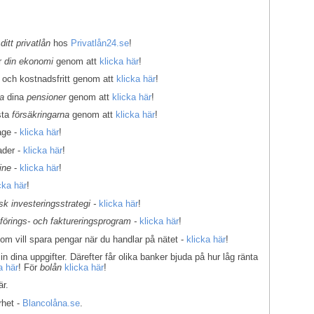
 ditt privatlån
hos
Privatlån24.se
!
er
din ekonomi
genom att
klicka här
!
 och kostnadsfritt genom att
klicka här
!
la
dina
pensioner
genom att
klicka här
!
sta
försäkringarna
genom att
klicka här
!
age -
klicka här
!
ader -
klicka här
!
ine
-
klicka här
!
cka här
!
k investeringsstrategi -
klicka här
!
kförings- och faktureringsprogram -
klicka här
!
som vill spara pengar när du handlar på nätet -
klicka här
!
in dina uppgifter. Därefter får olika banker bjuda på hur låg ränta
a här
! För
bolån
klicka här
!
r.
rhet -
Blancolåna.se
.