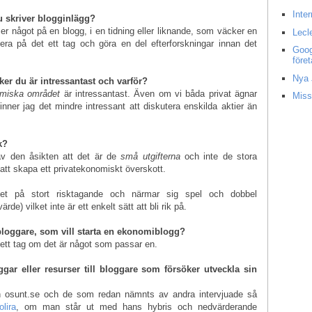
Inte
u skriver blogginlägg?
ser något på en blogg, i en tidning eller liknande, som väcker en
Lecl
era på det ett tag och göra en del efterforskningar innan det
Goog
före
Nya 
er du är intressantast och varför?
miska området
är intressantast. Även om vi båda privat ägnar
Miss
inner jag det mindre intressant att diskutera enskilda aktier än
ik?
av den åsikten att det är de
små utgifterna
och inte de stora
att skapa ett privatekonomiskt överskott.
het på stort risktagande och närmar sig spel och dobbel
e) vilket inte är ett enkelt sätt att bli rik på.
y bloggare, som vill starta en ekonomiblogg?
 ett tag om det är något som passar en.
r eller resurser till bloggare som försöker utveckla sin
ån osunt.se och de som redan nämnts av andra intervjuade så
olira
, om man står ut med hans hybris och nedvärderande