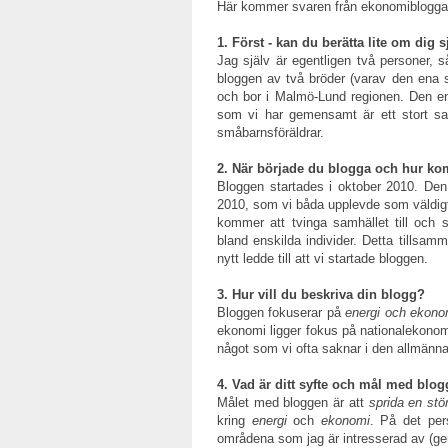
Här kommer svaren från ekonomiblogg
1. Först - kan du berätta lite om dig s
Jag själv är egentligen två personer, s
bloggen av två bröder (varav den ena s
och bor i Malmö-Lund regionen. Den e
som vi har gemensamt är ett stort sa
småbarnsföräldrar.
2. När började du blogga och hur ko
Bloggen startades i oktober 2010. Den s
2010, som vi båda upplevde som väldigt
kommer att tvinga samhället till och 
bland enskilda individer. Detta tillsam
nytt ledde till att vi startade bloggen.
3. Hur vill du beskriva din blogg?
Bloggen fokuserar på
energi och ekono
ekonomi ligger fokus på nationalekonom
något som vi ofta saknar i den allmänna
4. Vad är ditt syfte och mål med blo
Målet med bloggen är att
sprida en stö
kring
energi
och
ekonomi
. På det per
områdena som jag är intresserad av (ge