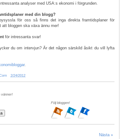
 intressanta analyser med USA:s ekonomi i förgrunden.
framtidsplaner med din blogg?
bysyssla för oss så finns det inga direkta framtidsplaner för
rt att bloggen ska växa ännu mer!
nt
för intressanta svar!
cker du om intervjun? Är det någon särskild åsikt du vill lyfta
konomibloggar
.
 Corn
2/24/2012
a vänner!
Följ bloggen!
Nästa »