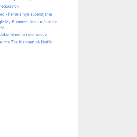
rnetkasinon
erc - Ferraris nya superstjärna
le My Business är ett måste för
tag
Joker-filmen en stor succé
a inte The Irishman på Netflix