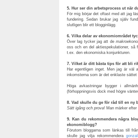
5. Hur ser din arbetsprocess ut när d
För mig börjar det oftast med att jag lä
fundering. Sedan brukar jag själv fund
slutligen blir ett blogginlägg.
6. Vilka delar av ekonomiområdet tyck
Över lag tycker jag att de
makroekono
oss och en del aktiespekulationer, så f
t.ex. den ekonomiska konjunkturen.
7. Vilket är ditt bästa tips för att bli r
Har egentligen inget. Men jag är väl 
inkomsterna som är det enklaste sättet 
Höga avkastningar bygger i allmän
(förhoppningsvis dock med högre väntevärd
8. Vad skulle du ge för råd till en n
Sätt igång och prova
! Man märker efter
9. Kan du rekommendera några blogga
ekonomiblogg?
Förutom bloggarna som länkas till fr
skulle jag vilja rekommendera
gonzal