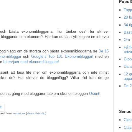
Popul
Topp
20 b
34 ti
 och bästa ekonomibloggarna. Hur tänker de? Hur skriver
Bäst 
 bloggande och ekonomi? Här kan du läsa ytterligare en intervju
Om -
Få f
blogginlägg om de största och bästa ekonomibloggarna se
De 15
priv
nomibloggar
och
Google´s Top 101 Ekonomibloggar!
med en
Glob
se
Intervjuer med ekonomibloggare!
Dans
ssant att läsa lite mer om ekonomibloggarna och inte minst
12 g
nker de? Hur skriver de blogginlägg? Vilka råd kan de ge
appa
De 2
en, denna gång med bloggaren bakom ekonomibloggen
Osunt
!
Senas
pped from:
osunt.se
(
share this clip
)
Clas
Clas