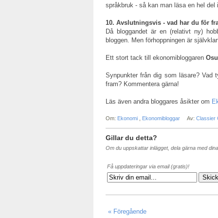
språkbruk - så kan man läsa en hel del
10. Avslutningsvis - vad har du för 
Då bloggandet är en (relativt ny) hob
bloggen. Men förhoppningen är självkla
Ett stort tack till ekonomibloggaren
Osu
Synpunkter från dig som läsare? Vad ty
fram? Kommentera gärna!
Läs även andra bloggares åsikter om
E
Om:
Ekonomi
,
Ekonomibloggar
Av:
Classier
Gillar du detta?
Om du uppskattar inlägget, dela gärna med din
Få uppdateringar via email (gratis)!
« Föregående