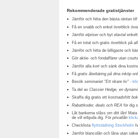
Rekommenderade gratistjänster
Jämför och hitta den bästa
räntan till
Få en snabb och enkel överblick öv
Jämför
elpriser
och byt
elavtal
enkelt
Få en total och gratis överblick på
al
Jämför och hitta de billigaste och bä
Gör aktie- och fondaffärer utan court
Jämför alla
kort
och sänk dina kostn
Få
gratis återbäring på dina inköp onl
Besök
seminariet "Ett rikare liv"
-
kli
Ta del av
Classier Hedge, en dynamis
Skaffa dig gratis ett
kostnadsfritt bo
Rabattkoder, deals och REA
för dig 
Låt bankerna slåss om ditt
lån
! Mata 
de vill erbjuda dig. För
privatlån
klick
Checklista
flyttstädning Stockholm
hä
Jämför blancolån och låna utan säke