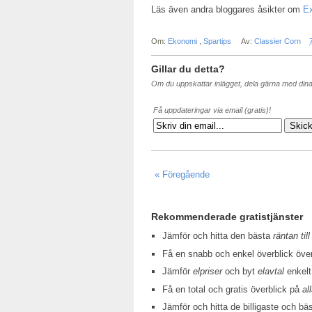
Läs även andra bloggares åsikter om
Ex
Om:
Ekonomi
,
Spartips
Av:
Classier Corn
Gillar du detta?
Om du uppskattar inlägget, dela gärna med din
Få uppdateringar via email (gratis)!
« Föregående
Rekommenderade gratistjänster
Jämför och hitta den bästa
räntan till
Få en snabb och enkel överblick öv
Jämför
elpriser
och byt
elavtal
enkelt
Få en total och gratis överblick på
al
Jämför och hitta de billigaste och bä