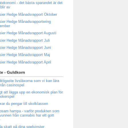
atekonomi - det bästa sparandet är det
blir av
sier Hedge Månadsrapport Oktober
sier Hedge Månadsrapportering
tember
sier Hedge Månadsrapport Augusti
sier Hedge Månadsrapport Juli
sier Hedge Månadsrapport Juni
sier Hedge Månadsrapport Maj
sier Hedge Månadsrapport April
e - Guldkorn
iktigaste livsläxorna som vi kan lära
från casinospel
igt att lägga upp en ekonomisk plan för
 pokerspel
ixar du pengar till skolklassen
osam hampa - varför produkten som
tvunnen från cannabis har ett gott
e
la skatt på dina spelvinster