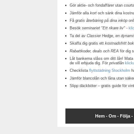
Gör aktie- och fondaffärer utan court
Jämför alla
kort
och sänk dina kostn
Få
gratis återbäring på dina inköp onl
Besök
seminariet "Ett rikare liv"
-
kli
Ta del av
Classier Hedge, en dynamis
Skaffa dig gratis ett
kostnadsfritt bo
Rabattkoder, deals och REA
för dig 
Låt bankerna slåss om ditt
lån
! Mata 
de vill erbjuda dig. För
privatlån
klick
Checklista
flyttstädning Stockholm
hä
Jämför blancolån och låna utan säke
Slipp däckböter – gratis guide för v
Hem -
Om -
Följa -