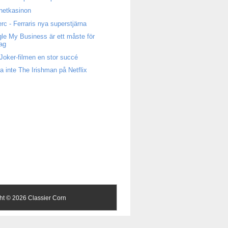
rnetkasinon
erc - Ferraris nya superstjärna
le My Business är ett måste för
tag
Joker-filmen en stor succé
a inte The Irishman på Netflix
ght ©
2026 Classier Corn