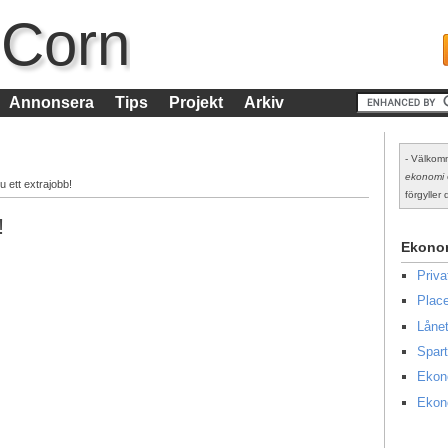
 Corn
Annonsera
Tips
Projekt
Arkiv
- Välkomm
ekonomi
u ett extrajobb!
förgyller d
!
Ekono
Priv
Place
Lånet
Spart
Ekon
Ekon