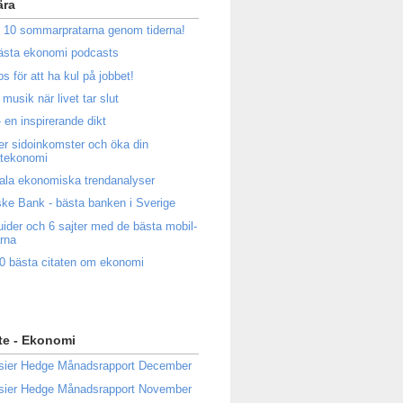
ära
 10 sommarpratarna genom tiderna!
ästa ekonomi podcasts
ps för att ha kul på jobbet!
musik när livet tar slut
 en inspirerande dikt
ler sidoinkomster och öka din
atekonomi
ala ekonomiska trendanalyser
ke Bank - bästa banken i Sverige
uider och 6 sajter med de bästa mobil-
rna
0 bästa citaten om ekonomi
te - Ekonomi
sier Hedge Månadsrapport December
sier Hedge Månadsrapport November