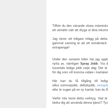
Tillhör du den växande skara människor 
ett utmärkt sätt att dryga ut dina inko
Jag skrev ett tidigare inlägg på dett
gammal sanning är att ett extraknäck ä
extrapengar!
Under den senaste tiden har jag uppt
nytta av, nämligen
Spray Jobb
. Via d
tusentals lediga jobb varje dag. Det ä
för dig som vill komma vidare i karriären
Här kan du få tillgång till led
olika sommarjobb, deltidsjobb,
extrajo
eller är sugen på en ny karriär, kan du f
Varför inte testa detta verktyg. Vad ä
tänka dig att använda denna tjänst? Tyck