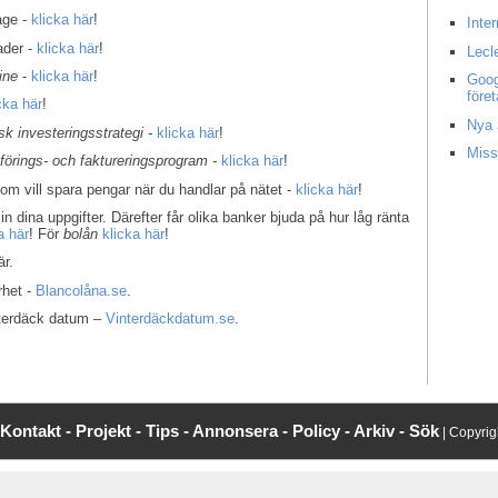
age -
klicka här
!
Inte
ader -
klicka här
!
Lecl
ine
-
klicka här
!
Goog
före
cka här
!
Nya 
k investeringsstrategi -
klicka här
!
Miss
kförings- och faktureringsprogram -
klicka här
!
som vill spara pengar när du handlar på nätet -
klicka här
!
in dina uppgifter. Därefter får olika banker bjuda på hur låg ränta
a här
! För
bolån
klicka här
!
r.
rhet -
Blancolåna.se
.
interdäck datum –
Vinterdäckdatum.se
.
Kontakt -
Projekt -
Tips -
Annonsera -
Policy -
Arkiv -
Sök
| Copyri