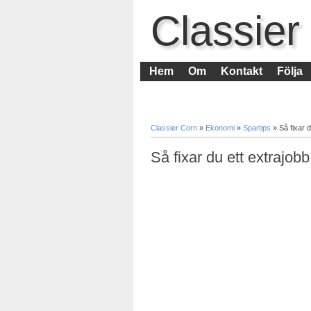
Classier
Hem
Om
Kontakt
Följa
Classier Corn
»
Ekonomi
»
Spartips
»
Så fixar d
Så fixar du ett extrajobb