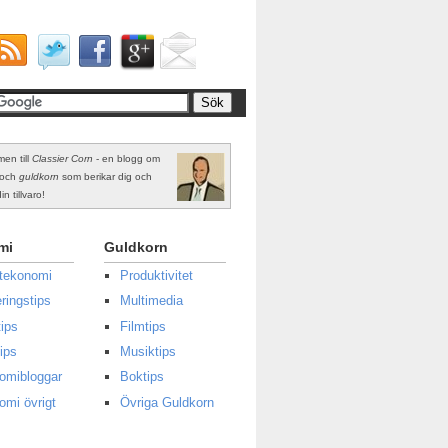
en till
Classier Corn
- en blogg om
och
guldkorn
som berikar dig och
in tillvaro!
mi
Guldkorn
atekonomi
Produktivitet
ringstips
Multimedia
ips
Filmtips
ips
Musiktips
omibloggar
Boktips
omi övrigt
Övriga Guldkorn