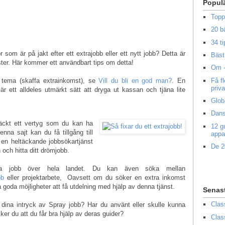
Popul
Topp
20 b
34 ti
som är på jakt efter ett extrajobb eller ett nytt jobb? Detta är
Bäst 
mster. Här kommer ett användbart tips om detta!
Om -
Få f
a tema (skaffa extrainkomst), se
Vill du bli en god man?
. En
priv
r ett alldeles utmärkt sätt att dryga ut kassan och tjäna lite
Glob
Dans
äckt ett vertyg som du kan ha
12 g
enna sajt kan du få tillgång till
appa
r en heltäckande jobbsökartjänst
De 2
 och hitta ditt drömjobb.
iga jobb över hela landet. Du kan även söka mellan
bb
eller projektarbete, Oavsett om du söker en extra inkomst
å goda möjligheter att få utdelning med hjälp av denna tjänst.
Senas
Clas
r dina intryck av Spray jobb? Har du använt eller skulle kunna
er du att du får bra hjälp av deras guider?
Clas