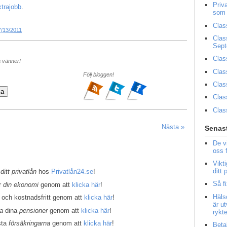
Priv
trajobb
.
som 
Clas
7/13/2011
Clas
Sep
Clas
a vänner!
Clas
Följ bloggen!
Clas
Clas
Clas
Nästa »
Senast
De v
oss 
Vikt
ditt
 ditt privatlån
hos
Privatlån24.se
!
Så f
er
din ekonomi
genom att
klicka här
!
Häls
 och kostnadsfritt genom att
klicka här
!
är u
la
dina
pensioner
genom att
klicka här
!
rykt
sta
försäkringarna
genom att
klicka här
!
Beta