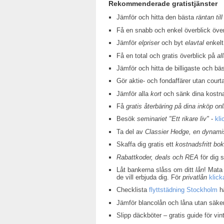
Rekommenderade gratistjänster
Jämför och hitta den bästa
räntan till
Få en snabb och enkel överblick öv
Jämför
elpriser
och byt
elavtal
enkelt
Få en total och gratis överblick på
al
Jämför och hitta de billigaste och bä
Gör aktie- och fondaffärer utan court
Jämför alla
kort
och sänk dina kostn
Få
gratis återbäring på dina inköp onl
Besök
seminariet "Ett rikare liv"
-
kli
Ta del av
Classier Hedge, en dynamis
Skaffa dig gratis ett
kostnadsfritt bo
Rabattkoder, deals och REA
för dig 
Låt bankerna slåss om ditt
lån
! Mata 
de vill erbjuda dig. För
privatlån
klick
Checklista
flyttstädning Stockholm
hä
Jämför blancolån och låna utan säke
Slipp däckböter – gratis guide för v