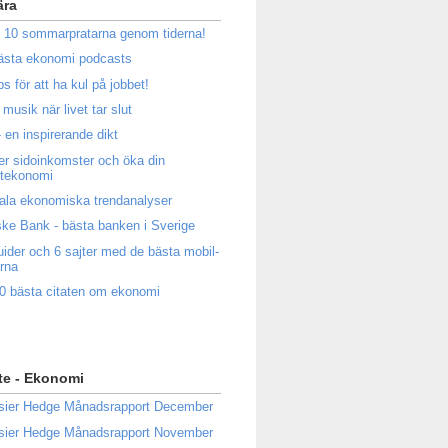
ära
 10 sommarpratarna genom tiderna!
ästa ekonomi podcasts
ps för att ha kul på jobbet!
musik när livet tar slut
 en inspirerande dikt
ler sidoinkomster och öka din
atekonomi
ala ekonomiska trendanalyser
ke Bank - bästa banken i Sverige
uider och 6 sajter med de bästa mobil-
rna
0 bästa citaten om ekonomi
te - Ekonomi
sier Hedge Månadsrapport December
sier Hedge Månadsrapport November