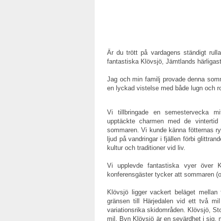
Är du trött på vardagens ständigt ru
fantastiska Klövsjö, Jämtlands härligas
Jag och min familj provade denna sommar
en lyckad vistelse med både lugn och r
Vi tillbringade en semestervecka mi
upptäckte charmen med de vintertid
sommaren. Vi kunde känna fötternas ry
ljud på vandringar i fjällen förbi glittran
kultur och traditioner vid liv.
Vi upplevde fantastiska vyer över 
konferensgäster tycker att sommaren (oc
Klövsjö ligger vackert beläget mellan
gränsen till Härjedalen vid ett två m
variationsrika skidområden. Klövsjö, St
mil. Byn Klövsjö är en sevärdhet i sig, 