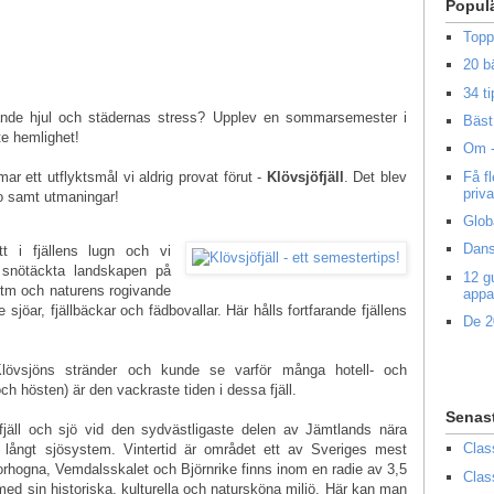
Popul
Topp
20 b
34 ti
llande hjul och städernas stress? Upplev en sommarsemester i
Bäst 
te hemlighet!
Om -
Få f
 ett utflyktsmål vi aldrig provat förut -
Klövsjöfjäll
. Det blev
priv
o samt utmaningar!
Glob
Dans
tt i fjällens lugn och vi
 snötäckta landskapen på
12 g
tm och naturens rogivande
appa
de sjöar, fjällbäckar och fädbovallar. Här hålls fortfarande fjällens
De 2
Klövsjöns stränder och kunde se varför många hotell- och
h hösten) är den vackraste tiden i dessa fjäll.
Senas
 fjäll och sjö vid den sydvästligaste delen av Jämtlands nära
Clas
il långt sjösystem. Vintertid är området ett av Sveriges mest
orhogna, Vemdalsskalet och Björnrike finns inom en radie av 3,5
Clas
med sin historiska, kulturella och natursköna miljö. Här kan man