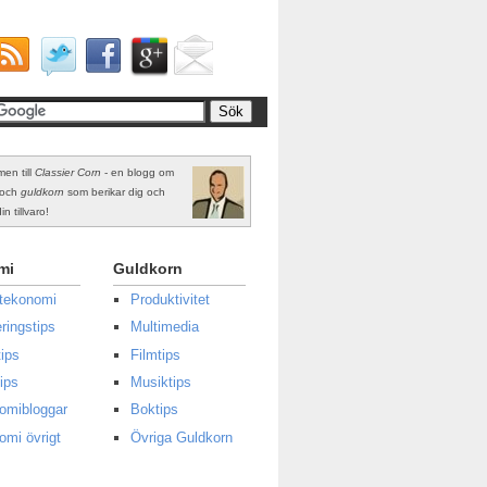
en till
Classier Corn
- en blogg om
och
guldkorn
som berikar dig och
in tillvaro!
mi
Guldkorn
atekonomi
Produktivitet
ringstips
Multimedia
ips
Filmtips
ips
Musiktips
omibloggar
Boktips
omi övrigt
Övriga Guldkorn