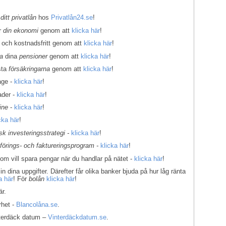
 ditt privatlån
hos
Privatlån24.se
!
er
din ekonomi
genom att
klicka här
!
 och kostnadsfritt genom att
klicka här
!
la
dina
pensioner
genom att
klicka här
!
sta
försäkringarna
genom att
klicka här
!
age -
klicka här
!
ader -
klicka här
!
ine
-
klicka här
!
cka här
!
k investeringsstrategi -
klicka här
!
kförings- och faktureringsprogram -
klicka här
!
som vill spara pengar när du handlar på nätet -
klicka här
!
in dina uppgifter. Därefter får olika banker bjuda på hur låg ränta
a här
! För
bolån
klicka här
!
r.
rhet -
Blancolåna.se
.
interdäck datum –
Vinterdäckdatum.se
.