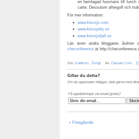
en hemlagad husmans till lunch s
carte. Dessutom aftergolf och trub
För mer information:
www.klovsjo.com
www.klovsjoby.se
www.klovsjofjall.se
Läs även andra bloggares åsikter
checonference
at http://checonference
Om:
Guldkorn
,
Övrigt
Av:
Classier Corn
7/
Gillar du detta?
Om du uppskattar inlägget, dela gärna med din
Få uppdateringar via email (gratis)!
« Föregående