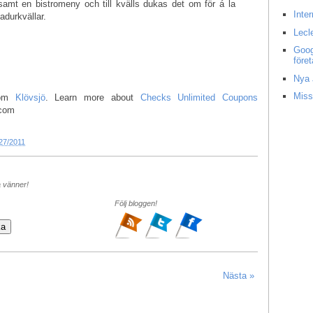
amt en bistromeny och till kvälls dukas det om för á la
Inte
adurkvällar.
Lecl
Goog
före
Nya 
Miss
 om
Klövsjö
. Learn more about
Checks Unlimited Coupons
.com
27/2011
a vänner!
Följ bloggen!
Nästa »