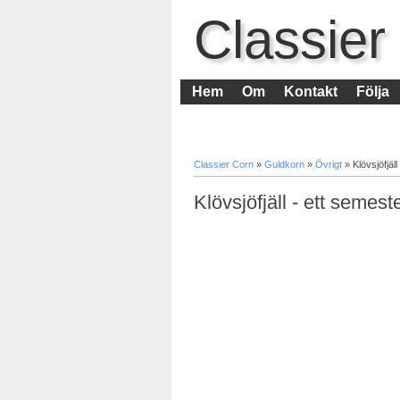
Classier
Hem
Om
Kontakt
Följa
Classier Corn
»
Guldkorn
»
Övrigt
»
Klövsjöfjäll
Klövsjöfjäll - ett semeste