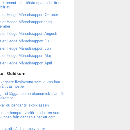
atekonomi - det bästa sparandet är det
blir av
sier Hedge Månadsrapport Oktober
sier Hedge Månadsrapportering
tember
sier Hedge Månadsrapport Augusti
sier Hedge Månadsrapport Juli
sier Hedge Månadsrapport Juni
sier Hedge Månadsrapport Maj
sier Hedge Månadsrapport April
e - Guldkorn
iktigaste livsläxorna som vi kan lära
från casinospel
igt att lägga upp en ekonomisk plan för
 pokerspel
ixar du pengar till skolklassen
osam hampa - varför produkten som
tvunnen från cannabis har ett gott
e
la skatt på dina spelvinster