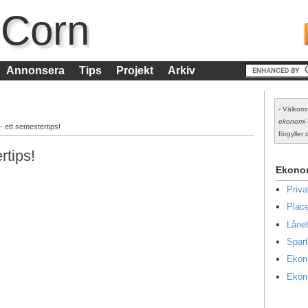
 Corn
Annonsera
Tips
Projekt
Arkiv
- Välkomm
ekonomi
 - ett semestertips!
förgyller d
rtips!
Ekono
Priv
Place
Lånet
Spart
Ekon
Ekon