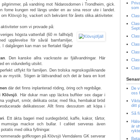
Priv
 pilgrimmer, på vandring mot Nidarosdomen i Trondheim, gick.
som 
 forne kungen red längs under en av sina resor ute i landet.
om Klövsjö by, vackert och bekvämt för årets olika aktiviteter.
Clas
Clas
 aktiviteter som vi provade på:
Sep
Sveriges högsta vattenfall (60 m fallhöjd)
Clas
ed upplevelse för såväl barnfamiljer,
Clas
. I dalgången kan man se flertalet fåglar
Clas
ran
. Den kanske allra vackraste av fjällvandringar. Här
Clas
d en vidunderlig utsikt.
Clas
perfekt utflykt för familjen. Den trolska regnskogsliknande
la av mystik. Stigen är lättvandrad och det är bara en kort
Senast
rnen
där det finns inplanterad röding, öring och regnbåge.
De v
oss 
i Klövsjö
. Här dukar man upp läckra bufféer sex dagar i
na yoghurt, smör, delikata ostar, med fika, hembakat bröd
Vikt
ditt
ducerade delikatesser. Allt finns dessutom att köpa i
Så f
ri
. Ett äkta bageri med surdegsbröd, kaffe, kakor, tårtor,
Häls
er, mumsiga mackor och bullar. I caféet serveras även
är u
otatis med olika fyllningar.
rykt
enommerade golfkrogen på Klövsjö Vemdalens GK serverar
Beta