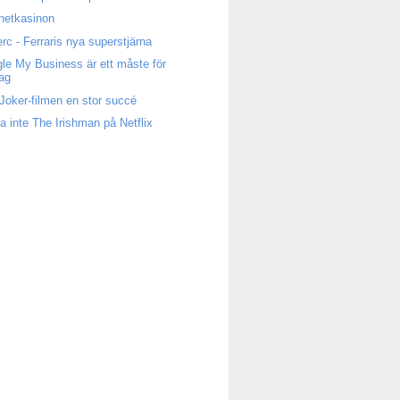
rnetkasinon
erc - Ferraris nya superstjärna
le My Business är ett måste för
tag
Joker-filmen en stor succé
a inte The Irishman på Netflix