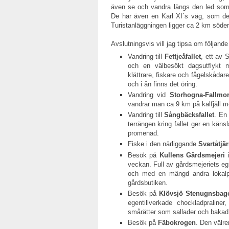
även se och vandra längs den led som
De har även en Karl XI´s väg, som den
Turistanläggningen ligger ca 2 km söder 
Avslutningsvis vill jag tipsa om följande
Vandring till
Fettjeåfallet
, ett av 
och en välbesökt dagsutflykt m
klättrare, fiskare och fågelskådare
och i ån finns det öring.
Vandring vid
Storhogna-Fallmo
vandrar man ca 9 km på kalfjäll me
Vandring till
Sångbäcksfallet
. En 
terrängen kring fallet ger en käns
promenad.
Fiske i den närliggande
Svartåtjä
Besök på
Kullens Gårdsmejeri 
veckan. Full av gårdsmejeriets eg
och med en mängd andra lokalpro
gårdsbutiken.
Besök på
Klövsjö Stenugnsbage
egentillverkade chockladpralin
smårätter som sallader och bakad p
Besök på
Fäbokrogen
. Den välr