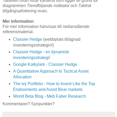
Tabellen ovan visar värdena som ligger till grund för
diagrammen
Trendföljande indikator
och
Taktisk
tillgångsallokering
ovan.
Mer information
För mer information hänvisas till nedanstående
referensmaterial.
Classier Hedge
(webbplats tillägnad
investeringsstrategin!)
Classier Hedge - en dynamisk
investeringsstrategi!
Google Kalkylark - Classier Hedge
A Quantitative Approach to Tactical Asset
Allocation
The Ivy Portfolio - How to Invest Like the Top
Endowments and Avoid Bear markets
World Beta Blog - Meb Faber Research
Kommentarer? Synpunkter?