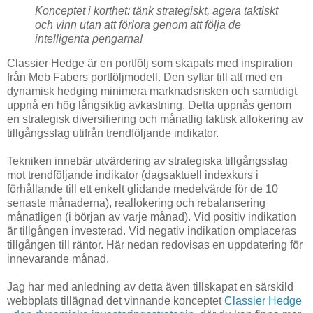
Konceptet i korthet: tänk strategiskt, agera taktiskt
och vinn utan att förlora genom att följa de
intelligenta pengarna!
Classier Hedge är en portfölj som skapats med inspiration
från Meb Fabers portföljmodell. Den syftar till att med en
dynamisk hedging minimera marknadsrisken och samtidigt
uppnå en hög långsiktig avkastning. Detta uppnås genom
en strategisk diversifiering och månatlig taktisk allokering av
tillgångsslag utifrån trendföljande indikator.
Tekniken innebär utvärdering av strategiska tillgångsslag
mot trendföljande indikator (dagsaktuell indexkurs i
förhållande till ett enkelt glidande medelvärde för de 10
senaste månaderna), reallokering och rebalansering
månatligen (i början av varje månad). Vid positiv indikation
är tillgången investerad. Vid negativ indikation omplaceras
tillgången till räntor. Här nedan redovisas en uppdatering för
innevarande månad.
Jag har med anledning av detta även tillskapat en särskild
webbplats tillägnad det vinnande konceptet
Classier Hedge