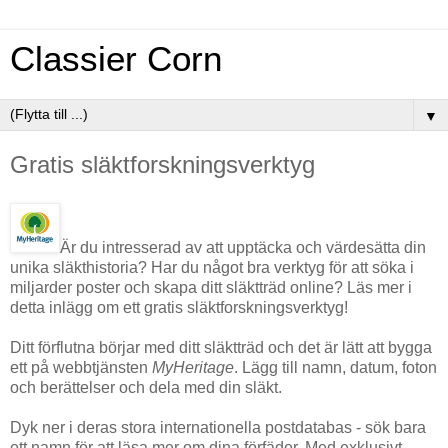
Classier Corn
▼
Gratis släktforskningsverktyg
Är du intresserad av att upptäcka och värdesätta din
unika släkthistoria? Har du något bra verktyg för att söka i
miljarder poster och skapa ditt släktträd online? Läs mer i
detta inlägg om ett gratis släktforskningsverktyg!
Ditt förflutna börjar med ditt släktträd och det är lätt att bygga
ett på webbtjänsten
MyHeritage
. Lägg till namn, datum, foton
och berättelser och dela med din släkt.
Dyk ner i deras stora internationella postdatabas - sök bara
ett namn för att läsa mer om dina förfäder. Med exklusivt