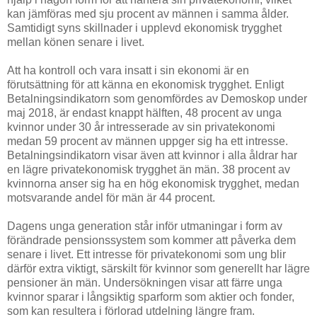
kan jämföras med sju procent av männen i samma ålder.
Samtidigt syns skillnader i upplevd ekonomisk trygghet
mellan könen senare i livet.
Att ha kontroll och vara insatt i sin ekonomi är en
förutsättning för att känna en ekonomisk trygghet. Enligt
Betalningsindikatorn som genomfördes av Demoskop under
maj 2018, är endast knappt hälften, 48 procent av unga
kvinnor under 30 år intresserade av sin privatekonomi
medan 59 procent av männen uppger sig ha ett intresse.
Betalningsindikatorn visar även att kvinnor i alla åldrar har
en lägre privatekonomisk trygghet än män. 38 procent av
kvinnorna anser sig ha en hög ekonomisk trygghet, medan
motsvarande andel för män är 44 procent.
Dagens unga generation står inför utmaningar i form av
förändrade pensionssystem som kommer att påverka dem
senare i livet. Ett intresse för privatekonomi som ung blir
därför extra viktigt, särskilt för kvinnor som generellt har lägre
pensioner än män. Undersökningen visar att färre unga
kvinnor sparar i långsiktig sparform som aktier och fonder,
som kan resultera i förlorad utdelning längre fram.