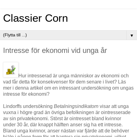
Classier Corn
▼
Intresse för ekonomi vid unga år
Hur intresserad är unga människor av ekonomi och
vad får detta för konsekvenser för dem senare i livet? Läs
mer i denna artikel om en intressant undersökning om ungas
intresse för ekonomi?
Lindorffs undersökning
Betalningsindikatorn
visar att unga
vuxna i högre grad än övriga befolkningen är ointresserade
av sin privatekonomi. Störst är ointresset bland kvinnor
under 30 år, där knappt hälften anser sig ha ett intresse.
Bland unga kvinnor, anser nästan var fjärde att de behöver
hjälp i någon form för att hantera sin privatekonomi, vilket