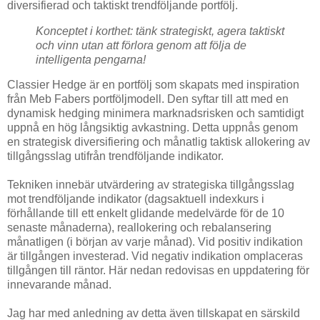
diversifierad och taktiskt trendföljande portfölj.
Konceptet i korthet: tänk strategiskt, agera taktiskt
och vinn utan att förlora genom att följa de
intelligenta pengarna!
Classier Hedge är en portfölj som skapats med inspiration
från Meb Fabers portföljmodell. Den syftar till att med en
dynamisk hedging minimera marknadsrisken och samtidigt
uppnå en hög långsiktig avkastning. Detta uppnås genom
en strategisk diversifiering och månatlig taktisk allokering av
tillgångsslag utifrån trendföljande indikator.
Tekniken innebär utvärdering av strategiska tillgångsslag
mot trendföljande indikator (dagsaktuell indexkurs i
förhållande till ett enkelt glidande medelvärde för de 10
senaste månaderna), reallokering och rebalansering
månatligen (i början av varje månad). Vid positiv indikation
är tillgången investerad. Vid negativ indikation omplaceras
tillgången till räntor. Här nedan redovisas en uppdatering för
innevarande månad.
Jag har med anledning av detta även tillskapat en särskild