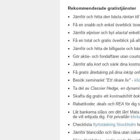
Rekommenderade gratistjänster
Jämför och hitta den bästa
räntan till
Få en snabb och enkel överblick öv
Jämför
elpriser
och byt
elavtal
enkelt
Få en total och gratis överblick på
al
Jämför och hitta de billigaste och bä
Gör aktie- och fondaffärer utan court
Jämför alla
kort
och sänk dina kostn
Få
gratis återbäring på dina inköp onl
Besök
seminariet "Ett rikare liv"
-
kli
Ta del av
Classier Hedge, en dynamis
Skaffa dig gratis ett
kostnadsfritt bo
Rabattkoder, deals och REA
för dig 
Låt bankerna slåss om ditt
lån
! Mata 
de vill erbjuda dig. För
privatlån
klick
Checklista
flyttstädning Stockholm
hä
Jämför blancolån och låna utan säke