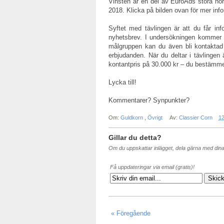
Vinsten är en del av EuroAds stora nor
2018. Klicka på bilden ovan för mer info
Syftet med tävlingen är att du får in
nyhetsbrev. I undersökningen kommer d
målgruppen kan du även bli kontaktad
erbjudanden. När du deltar i tävlingen
kontantpris på 30.000 kr – du bestämmer
Lycka till!
Kommentarer? Synpunkter?
Om:
Guldkorn
,
Övrigt
Av:
Classier Corn
12
Gillar du detta?
Om du uppskattar inlägget, dela gärna med din
Få uppdateringar via email (gratis)!
« Föregående