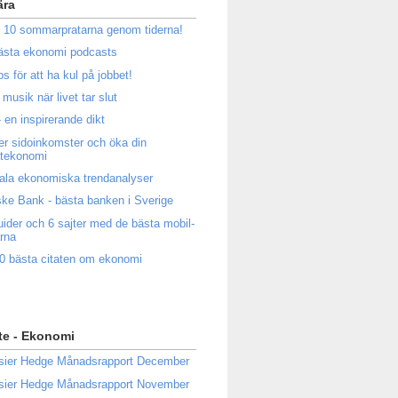
ära
 10 sommarpratarna genom tiderna!
ästa ekonomi podcasts
ps för att ha kul på jobbet!
musik när livet tar slut
 en inspirerande dikt
ler sidoinkomster och öka din
atekonomi
ala ekonomiska trendanalyser
ke Bank - bästa banken i Sverige
uider och 6 sajter med de bästa mobil-
rna
0 bästa citaten om ekonomi
te - Ekonomi
sier Hedge Månadsrapport December
sier Hedge Månadsrapport November