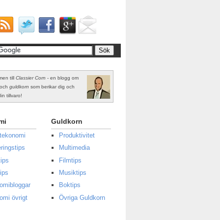
en till
Classier Corn
- en blogg om
och
guldkorn
som berikar dig och
in tillvaro!
mi
Guldkorn
atekonomi
Produktivitet
ringstips
Multimedia
ips
Filmtips
ips
Musiktips
omibloggar
Boktips
omi övrigt
Övriga Guldkorn