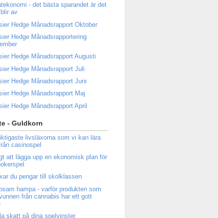
atekonomi - det bästa sparandet är det
blir av
sier Hedge Månadsrapport Oktober
sier Hedge Månadsrapportering
tember
sier Hedge Månadsrapport Augusti
sier Hedge Månadsrapport Juli
sier Hedge Månadsrapport Juni
sier Hedge Månadsrapport Maj
sier Hedge Månadsrapport April
e - Guldkorn
iktigaste livsläxorna som vi kan lära
från casinospel
igt att lägga upp en ekonomisk plan för
 pokerspel
ixar du pengar till skolklassen
osam hampa - varför produkten som
tvunnen från cannabis har ett gott
e
la skatt på dina spelvinster