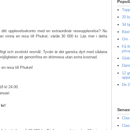
Popul
Topp
20 b
34 ti
lla ditt upplevelsekonto med en extraordinär reseupplevelse? Nu
Bäst 
n vinna en resa till Phuket, värde 30 000 kr. Läs mer i detta
Om -
Få f
priv
häftigt och exotiskt resmål. Tyvärr är det ganska dyrt med sådana
 möjligheten att genomföra en drömresa utan extra kostnad.
Glob
Dans
 en resa till
Phuket
!
12 g
appa
De 2
18 kl 24:00.
anuari.
 kr!
Senas
Clas
Clas