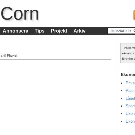
 Corn
Annonsera
Tips
Projekt
Arkiv
- Välkomm
ekonomi
a till Phuket
förgyller d
Ekono
Priv
Place
Lånet
Spart
Ekon
Ekon