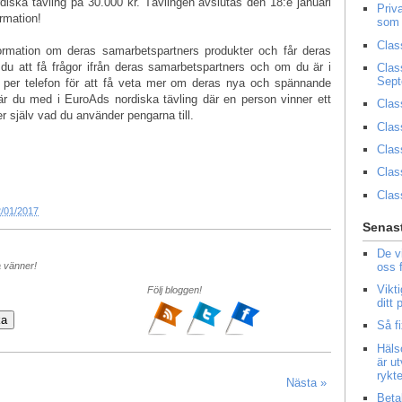
diska tävling på 30.000 kr. Tävlingen avslutas den 18:e januari
Priv
rmation!
som 
Clas
formation om deras samarbetspartners produkter och får deras
u att få frågor ifrån deras samarbetspartners och om du är i
Clas
Sep
 per telefon för att få veta mer om deras nya och spännande
 är du med i EuroAds nordiska tävling där en person vinner ett
Clas
 själv vad du använder pengarna till.
Clas
Clas
Clas
Clas
/01/2017
Senast
De v
oss 
a vänner!
Vikt
Följ bloggen!
ditt
Så f
Häls
är u
rykt
Nästa »
Beta