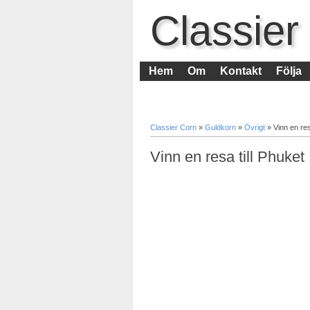
Classier
Hem
Om
Kontakt
Följa
Classier Corn
»
Guldkorn
»
Övrigt
»
Vinn en res
Vinn en resa till Phuket