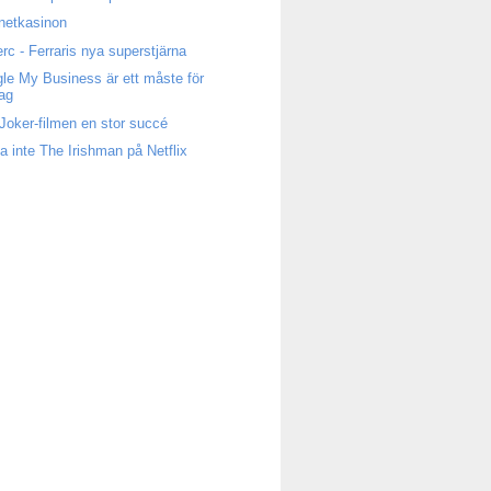
rnetkasinon
erc - Ferraris nya superstjärna
le My Business är ett måste för
tag
Joker-filmen en stor succé
a inte The Irishman på Netflix