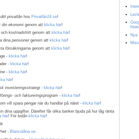
Inte
Lecl
 ditt privatlån
hos
Privatlån24.se
!
Goog
er
din ekonomi
genom att
klicka här
!
före
 och kostnadsfritt genom att
klicka här
!
Nya 
la
dina
pensioner
genom att
klicka här
!
Miss
sta
försäkringarna
genom att
klicka här
!
age -
klicka här
!
ader -
klicka här
!
ine
-
klicka här
!
cka här
!
k investeringsstrategi -
klicka här
!
kförings- och faktureringsprogram -
klicka här
!
som vill spara pengar när du handlar på nätet -
klicka här
!
in dina uppgifter. Därefter får olika banker bjuda på hur låg ränta
a här
! För
bolån
klicka här
!
r.
rhet -
Blancolåna.se
.