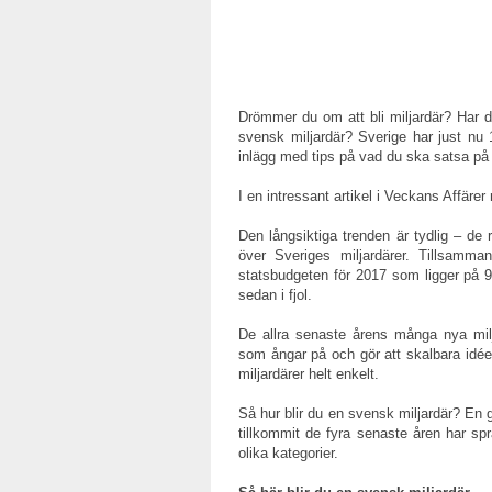
Drömmer du om att bli miljardär? Har d
svensk miljardär? Sverige har just nu 
inlägg med tips på vad du ska satsa på o
I en intressant artikel i Veckans Affärer
Den långsiktiga trenden är tydlig – de r
över Sveriges miljardärer. Tillsamm
statsbudgeten för 2017 som ligger på 9
sedan i fjol.
De allra senaste årens många nya milja
som ångar på och gör att skalbara idéer
miljardärer helt enkelt.
Så hur blir du en svensk miljardär? En 
tillkommit de fyra senaste åren har sprä
olika kategorier.