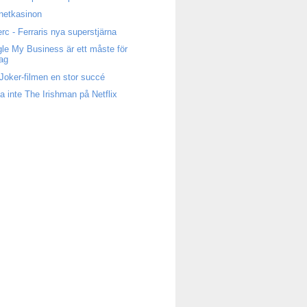
rnetkasinon
erc - Ferraris nya superstjärna
le My Business är ett måste för
tag
Joker-filmen en stor succé
a inte The Irishman på Netflix