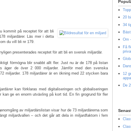
Popul
Topp
20 b
34 ti
u kommit på receptet för att bli
Bäst 
178 miljardärer. Läs mer i detta
Om -
m du vill bli nr 179.
Få f
priv
 nyligen presenterades receptet för att bli en svensk miljardär.
Glob
iktigt förmögna blir snabbt allt fler. Just nu är de 178 på listan
Dans
ans äger de över 2 000 miljarder. Jämför med den svenska
72 miljarder. 178 miljardärer är en ökning med 22 stycken bara
12 g
appa
De 2
rdärer kan förklaras med digitaliseringen och globaliseringen
 kan ge en enorm utväxling på kort tid. En fin grogrund för fler
genomgång av miljardärslistan visar hur de 73 miljardärerna som
Senas
ngt miljardvallen – och det går att dela in miljardfaktorn i fem
Clas
Clas