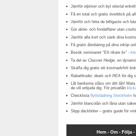
Jämför
elpriser
och byt
elavtal
enkelt
Få en total och gratis överblick på
al
Jämför och hitta de billigaste och bä
Gör aktie- och fondaffärer utan court
Jämför alla
kort
och sänk dina kostn
Få
gratis återbäring på dina inköp onl
Besök
seminariet "Ett rikare liv"
-
kli
Ta del av
Classier Hedge, en dynamis
Skaffa dig gratis ett
kostnadsfritt bo
Rabattkoder, deals och REA
för dig 
Låt bankerna slåss om ditt
lån
! Mata 
de vill erbjuda dig. För
privatlån
klick
Checklista
flyttstädning Stockholm
hä
Jämför blancolån och låna utan säke
Slipp däckböter – gratis guide för v
Hem -
Om -
Följa -