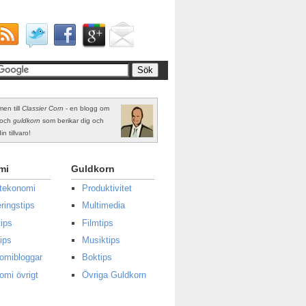
en till
Classier Corn
- en blogg om
och
guldkorn
som berikar dig och
in tillvaro!
mi
Guldkorn
atekonomi
Produktivitet
ringstips
Multimedia
ips
Filmtips
ips
Musiktips
omibloggar
Boktips
omi övrigt
Övriga Guldkorn