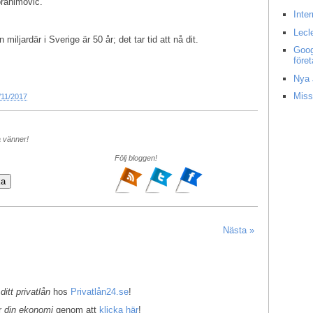
brahimovic.
Inte
Lecl
iljardär i Sverige är 50 år; det tar tid att nå dit.
Goog
före
Nya 
Miss
/11/2017
a vänner!
Följ bloggen!
Nästa »
 ditt privatlån
hos
Privatlån24.se
!
er
din ekonomi
genom att
klicka här
!