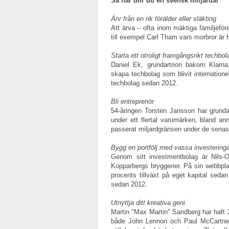
Så här blir du en svensk miljardär
Ärv från en rik förälder eller släkting
Att ärva – ofta inom mäktiga familjeföre
till exempel Carl Tham vars morbror är
Starta ett otroligt framgångsrikt techbol
Daniel Ek, grundartrion bakom Klarna
skapa techbolag som blivit internatione
techbolag sedan 2012.
Bli entreprenör
54-åringen Torsten Jansson har grund
under ett flertal varumärken, bland a
passerat miljardgränsen under de senast
Bygg en portfölj med vassa investering
Genom sitt investmentbolag är Nils-
Kopparbergs bryggerier. På sin webbplat
procents tillväxt på eget kapital sedan
sedan 2012.
Utnyttja ditt kreativa geni
Martin "Max Martin" Sandberg har haft 22
både John Lennon och Paul McCartney