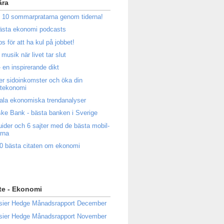
ära
 10 sommarpratarna genom tiderna!
ästa ekonomi podcasts
ps för att ha kul på jobbet!
musik när livet tar slut
 en inspirerande dikt
ler sidoinkomster och öka din
atekonomi
ala ekonomiska trendanalyser
ke Bank - bästa banken i Sverige
uider och 6 sajter med de bästa mobil-
rna
0 bästa citaten om ekonomi
te - Ekonomi
sier Hedge Månadsrapport December
sier Hedge Månadsrapport November