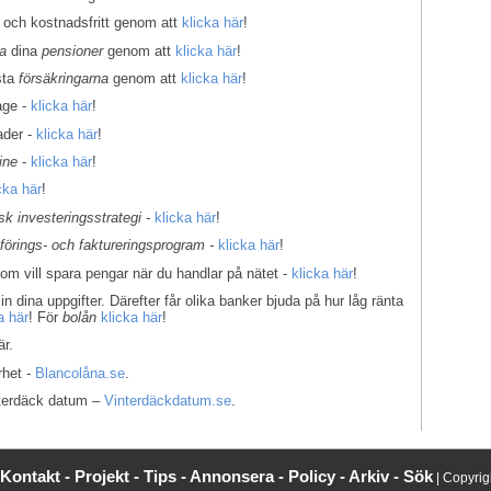
 och kostnadsfritt genom att
klicka här
!
la
dina
pensioner
genom att
klicka här
!
sta
försäkringarna
genom att
klicka här
!
age -
klicka här
!
ader -
klicka här
!
ine
-
klicka här
!
cka här
!
k investeringsstrategi -
klicka här
!
kförings- och faktureringsprogram -
klicka här
!
som vill spara pengar när du handlar på nätet -
klicka här
!
in dina uppgifter. Därefter får olika banker bjuda på hur låg ränta
a här
! För
bolån
klicka här
!
r.
rhet -
Blancolåna.se
.
interdäck datum –
Vinterdäckdatum.se
.
Kontakt -
Projekt -
Tips -
Annonsera -
Policy -
Arkiv -
Sök
| Copyri