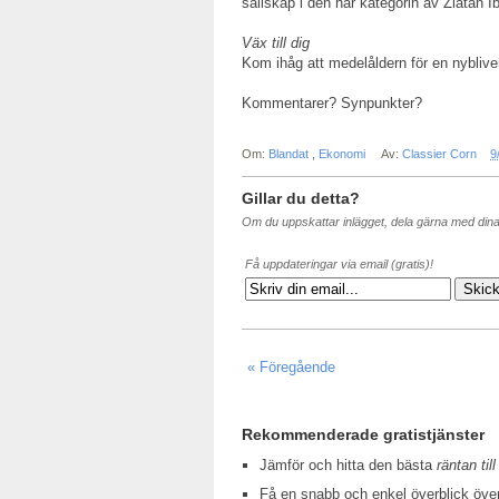
sällskap i den här kategorin av Zlatan I
Väx till dig
Kom ihåg att medelåldern för en nybliven m
Kommentarer? Synpunkter?
Om:
Blandat
,
Ekonomi
Av:
Classier Corn
9
Gillar du detta?
Om du uppskattar inlägget, dela gärna med din
Få uppdateringar via email (gratis)!
« Föregående
Rekommenderade gratistjänster
Jämför och hitta den bästa
räntan till
Få en snabb och enkel överblick öv