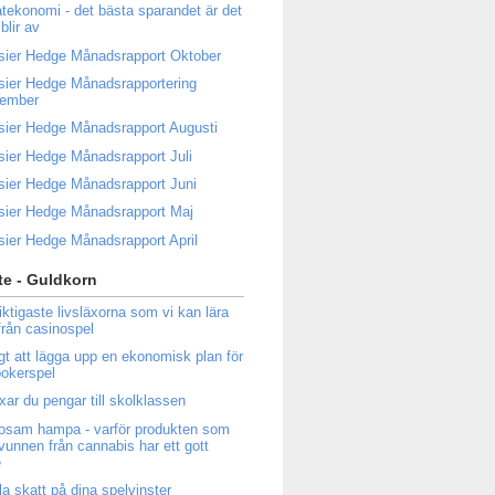
atekonomi - det bästa sparandet är det
blir av
sier Hedge Månadsrapport Oktober
sier Hedge Månadsrapportering
tember
sier Hedge Månadsrapport Augusti
sier Hedge Månadsrapport Juli
sier Hedge Månadsrapport Juni
sier Hedge Månadsrapport Maj
sier Hedge Månadsrapport April
e - Guldkorn
iktigaste livsläxorna som vi kan lära
från casinospel
igt att lägga upp en ekonomisk plan för
 pokerspel
ixar du pengar till skolklassen
osam hampa - varför produkten som
tvunnen från cannabis har ett gott
e
la skatt på dina spelvinster