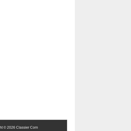
ght ©
2026 Classier Corn