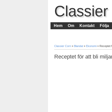
Classier
Hem
Om
Kontakt
Följa
Classier Corn
»
Blandat
»
Ekonomi
»
Receptet fö
Receptet för att bli milja