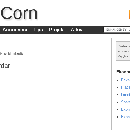
 Corn
Annonsera
Tips
Projekt
Arkiv
- Välkomm
ekonomi
r att bli miljardär
förgyller d
rdär
Ekono
Priv
Place
Lånet
Spart
Ekon
Ekon