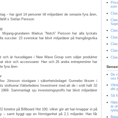
Priv
som 
Clas
tag – har gjort 14 personer till miljardärer de senaste fyra åren,
 H&M:s Stefan Persson.
Clas
Sep
ag
Clas
, Mojang-grundaren Markus ”Notch” Persson har alla lyckats
Clas
lla succéer. 23 svenskar har blivit miljardärer på framgångsrika
Clas
Clas
at och är huvudägare i New Wave Group som säljer produkter
Clas
nnat skor och accessoarer. Han och 26 andra entreprenörer har
e fyra åren.
Senast
De v
ar
oss 
Olov Jönsson storägare i säkerhetsbolaget Gunnebo liksom i
Vikt
s stoltserar Vätterledens Investment med att de i snitt haft 32
ditt
 1969. Sammanlagt sju investeringsproffs har blivit miljardärer
Så f
Häls
är u
 listettor på Billboard Hot 100, vilket gör att han knappar in på
rykt
 – samt byggt upp en förmögenhet på 2,1 miljarder. Han får
Beta