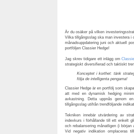
Är du osäker på vilken investeringsstr
Vilka tillgångsslag ska man investera i
månadsuppdatering juni och aktuell pos
portföljen Classier Hedge!
Jag skrev tidigare ett inlägg om
Classi
strategiskt diversifierad och taktiskt tren
Konceptet i korthet: tänk strate
följa de intelligenta pengarna!
Classier Hedge är en portfölj som skapat
att med en dynamisk hedging minime
avkastning. Detta uppnås genom en st
tillgångsslag utifrån trendföljande indikat
Tekniken innebär utvärdering av strat
indexkurs i förhållande till ett enkelt
och rebalansering månatligen (i början a
Vid negativ indikation omplaceras ti