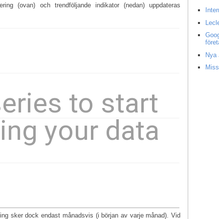
ering (ovan) och trendföljande indikator (nedan) uppdateras
Inte
Lecl
Goog
före
Nya 
Miss
ering sker dock endast månadsvis (i början av varje månad). Vid