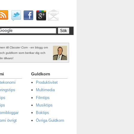
en till
Classier Corn
- en blogg om
och
guldkorn
som berikar dig och
in tillvaro!
mi
Guldkorn
atekonomi
Produktivitet
ringstips
Multimedia
ips
Filmtips
ips
Musiktips
omibloggar
Boktips
omi övrigt
Övriga Guldkorn