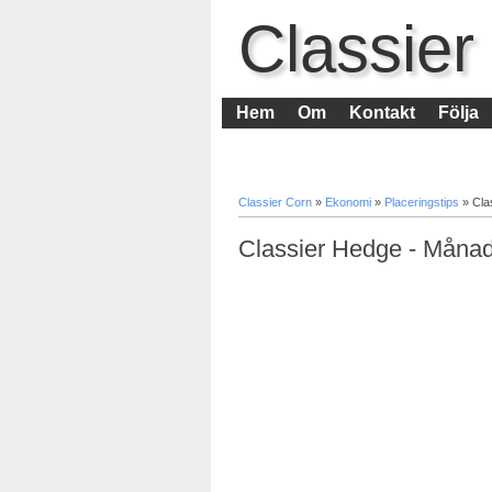
Classier
Hem
Om
Kontakt
Följa
Classier Corn
»
Ekonomi
»
Placeringstips
»
Cla
Classier Hedge - Månad