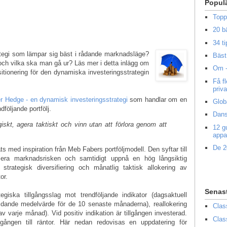
Popul
Topp
20 b
34 ti
ategi som lämpar sig bäst i rådande marknadsläge?
Bäst 
 och vilka ska man gå ur? Läs mer i detta inlägg om
Om -
itionering för den dynamiska investeringsstrategin
Få f
priv
er Hedge - en dynamisk investeringsstrategi
som handlar om en
Glob
dföljande portfölj.
Dans
giskt, agera taktiskt och vinn utan att förlora genom att
12 g
appa
De 2
s med inspiration från Meb Fabers portföljmodell. Den syftar till
ra marknadsrisken och samtidigt uppnå en hög långsiktig
rategisk diversifiering och månatlig taktisk allokering av
or.
Senas
egiska tillgångsslag mot trendföljande indikator (dagsaktuell
 glidande medelvärde för de 10 senaste månaderna), reallokering
Clas
v varje månad). Vid positiv indikation är tillgången investerad.
Clas
llgången till räntor. Här nedan redovisas en uppdatering för