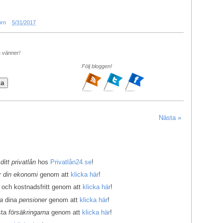
orn
5/31/2017
a vänner!
Följ bloggen!
Nästa »
 ditt privatlån
hos
Privatlån24.se
!
er
din ekonomi
genom att
klicka här
!
 och kostnadsfritt genom att
klicka här
!
la
dina
pensioner
genom att
klicka här
!
sta
försäkringarna
genom att
klicka här
!