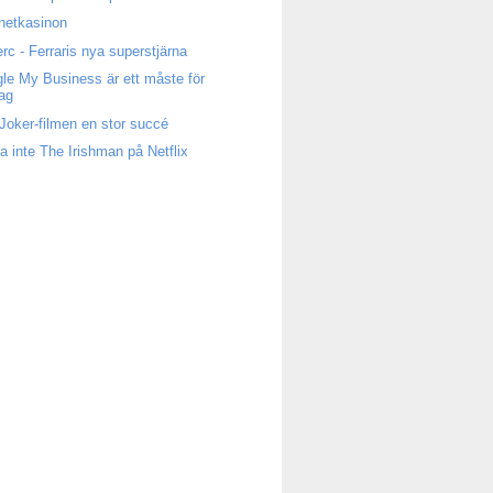
rnetkasinon
erc - Ferraris nya superstjärna
le My Business är ett måste för
tag
Joker-filmen en stor succé
a inte The Irishman på Netflix