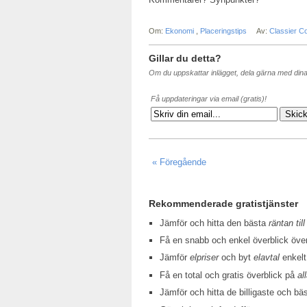
Om:
Ekonomi
,
Placeringstips
Av:
Classier C
Gillar du detta?
Om du uppskattar inlägget, dela gärna med din
Få uppdateringar via email (gratis)!
« Föregående
Rekommenderade gratistjänster
Jämför och hitta den bästa
räntan till
Få en snabb och enkel överblick öv
Jämför
elpriser
och byt
elavtal
enkelt
Få en total och gratis överblick på
al
Jämför och hitta de billigaste och bä