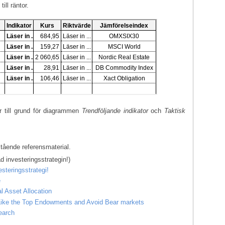
ill räntor.
r till grund för diagrammen
Trendföljande indikator
och
Taktisk
stående referensmaterial.
d investeringsstrategin!)
steringsstrategi!
e
l Asset Allocation
t Like the Top Endowments and Avoid Bear markets
earch