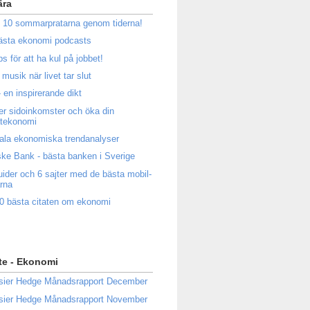
ära
 10 sommarpratarna genom tiderna!
ästa ekonomi podcasts
ps för att ha kul på jobbet!
musik när livet tar slut
 en inspirerande dikt
ler sidoinkomster och öka din
atekonomi
ala ekonomiska trendanalyser
ke Bank - bästa banken i Sverige
uider och 6 sajter med de bästa mobil-
rna
0 bästa citaten om ekonomi
te - Ekonomi
sier Hedge Månadsrapport December
sier Hedge Månadsrapport November