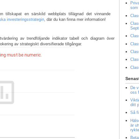
Priv
som 
 tillskapat en särskild webbplats tillägnad det vinnande
Clas
ka investeringsstrategin
, där du kan finna mer information!
Clas
Sep
Clas
tvärdering av trendföljande indikator tabell och diagram över
Clas
ring av strategiskt diversifierade tillgångar.
Clas
Clas
Clas
Senast
De v
oss 
Vikt
ditt
Så f
Häls
är u
rykt
Beta