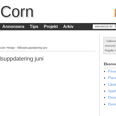
 Corn
Annonsera
Tips
Projekt
Arkiv
- Välkomm
ekonomi
ssier Hedge - Månadsuppdatering juni
förgyller d
suppdatering juni
Ekono
Priv
Place
Lånet
Spart
Ekon
Ekon