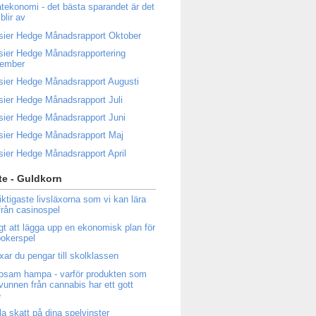
atekonomi - det bästa sparandet är det
blir av
sier Hedge Månadsrapport Oktober
sier Hedge Månadsrapportering
tember
sier Hedge Månadsrapport Augusti
sier Hedge Månadsrapport Juli
sier Hedge Månadsrapport Juni
sier Hedge Månadsrapport Maj
sier Hedge Månadsrapport April
e - Guldkorn
iktigaste livsläxorna som vi kan lära
från casinospel
igt att lägga upp en ekonomisk plan för
 pokerspel
ixar du pengar till skolklassen
osam hampa - varför produkten som
tvunnen från cannabis har ett gott
e
la skatt på dina spelvinster