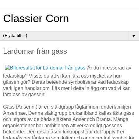
Classier Corn
▼
Lärdomar från gäss
Är du intresserad av
ledarskap? Visste du att vi kan lära oss mycket av hur
gässen gör? Deras beteende symboliserar vad ledarskap
verkligen handlar om. Läs mer i detta inlägg om vad vi kan
lära oss av gässen!
Gäss (Anserini) är en släktgrupp fåglar inom underfamiljen
Anserinae. Denna släktgrupp brukar ibland kallas äkta gäss
och utgörs av de båda släktena Anser och Branta. Många
organisationer har ambitionen att verka enligt gässens
beteende. Den rosa gåsen förkroppsligar det ’upplyft’ en
ledargås ger fåglarna som följer och är en central symbol för