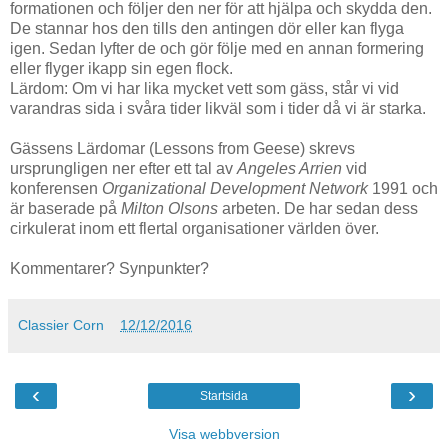
formationen och följer den ner för att hjälpa och skydda den.
De stannar hos den tills den antingen dör eller kan flyga
igen. Sedan lyfter de och gör följe med en annan formering
eller flyger ikapp sin egen flock.
Lärdom: Om vi har lika mycket vett som gäss, står vi vid
varandras sida i svåra tider likväl som i tider då vi är starka.
Gässens Lärdomar (Lessons from Geese) skrevs
ursprungligen ner efter ett tal av
Angeles Arrien
vid
konferensen
Organizational Development Network
1991 och
är baserade på
Milton Olsons
arbeten. De har sedan dess
cirkulerat inom ett flertal organisationer världen över.
Kommentarer? Synpunkter?
Classier Corn
12/12/2016
‹
›
Startsida
Visa webbversion