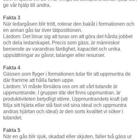
ge vår hjälp till andra.
Fakta 3
När ledargåsen blir trött, roterar den bakåt i formationen och
en annan gås tar över tätpositionen.
Lärdom: Det lönar sig att turas om att göra det hårda jobbet
och dela ledarskapet. Precis som gäss, är människor
beroende av varandras färdighet, kapacitet och unika
uppsättningar av gåvor, talanger eller resurser.
Fakta 4
Gässen som flyger i formationen tutar för att uppmuntra de
där framme att hålla farten uppe.
Lärdom: Vi måste försäkra oss om att vårt tutande är
uppmuntrande. I grupper där det finns uppmuntran, är
produktiviteten betydligt större. Uppmuntrandets kraft (att
följa sitt hjärta eller stå fast vid sina ideal och uppmuntra
andras hjärtan och ideal) är den sorts kvalitet vi söker i
tutandet.
Fakta 5
När en gås blir sjuk, skadad eller skjuten, faller två gäss ur