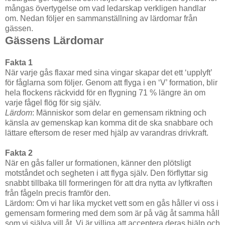
mångas övertygelse om vad ledarskap verkligen handlar
om. Nedan följer en sammanställning av lärdomar från
gässen.
Gässens Lärdomar
Fakta 1
När varje gås flaxar med sina vingar skapar det ett ‘upplyft’
för fåglarna som följer. Genom att flyga i en ‘V’ formation, blir
hela flockens räckvidd för en flygning 71 % längre än om
varje fågel flög för sig själv.
Lärdom
: Människor som delar en gemensam riktning och
känsla av gemenskap kan komma dit de ska snabbare och
lättare eftersom de reser med hjälp av varandras drivkraft.
Fakta 2
När en gås faller ur formationen, känner den plötsligt
motståndet och segheten i att flyga själv. Den förflyttar sig
snabbt tillbaka till formeringen för att dra nytta av lyftkraften
från fågeln precis framför den.
Lärdom: Om vi har lika mycket vett som en gås håller vi oss i
gemensam formering med dem som är på väg åt samma håll
som vi själva vill åt. Vi är villiga att acceptera deras hjälp och