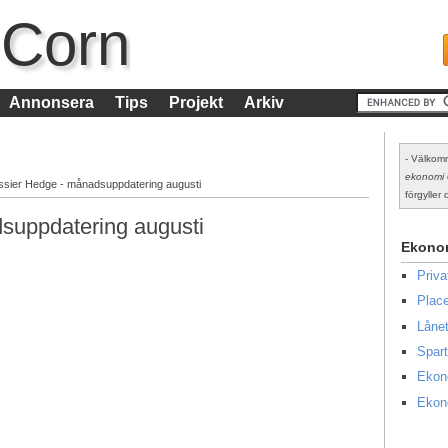
 Corn
Annonsera
Tips
Projekt
Arkiv
- Välkomm
ekonomi
ssier Hedge - månadsuppdatering augusti
förgyller d
suppdatering augusti
Ekono
Priv
Place
Lånet
Spart
Ekon
Ekon