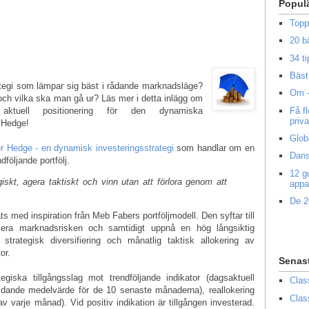
Popul
Topp
20 b
34 ti
Bäst 
ategi som lämpar sig bäst i rådande marknadsläge?
Om -
 och vilka ska man gå ur? Läs mer i detta inlägg om
Få f
aktuell positionering för den dynamiska
priv
r Hedge!
Glob
er Hedge - en dynamisk investeringsstrategi
som handlar om en
Dans
dföljande portfölj.
12 g
giskt, agera taktiskt och vinn utan att förlora genom att
appa
De 2
s med inspiration från Meb Fabers portföljmodell. Den syftar till
ra marknadsrisken och samtidigt uppnå en hög långsiktig
rategisk diversifiering och månatlig taktisk allokering av
or.
Senas
egiska tillgångsslag mot trendföljande indikator (dagsaktuell
Clas
 glidande medelvärde för de 10 senaste månaderna), reallokering
Clas
v varje månad). Vid positiv indikation är tillgången investerad.