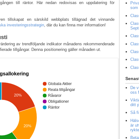
llgången till räntor. Här nedan redovisas en uppdatering för
Priv
som 
Clas
 tillskapat en särskild webbplats tillägnad det vinnande
Clas
ka investeringsstrategin
, där du kan finna mer information!
Sep
Clas
sti
Clas
tvärdering av trendföljande indikator månadens rekommenderade
ifierade tillgångar. Denna positionering gäller månaden ut.
Clas
Clas
Clas
Senast
De v
oss 
Vikt
ditt
Så f
Häls
är u
rykt
Beta