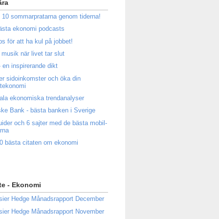
ära
 10 sommarpratarna genom tiderna!
ästa ekonomi podcasts
ps för att ha kul på jobbet!
musik när livet tar slut
 en inspirerande dikt
ler sidoinkomster och öka din
atekonomi
ala ekonomiska trendanalyser
ke Bank - bästa banken i Sverige
uider och 6 sajter med de bästa mobil-
rna
0 bästa citaten om ekonomi
te - Ekonomi
sier Hedge Månadsrapport December
sier Hedge Månadsrapport November