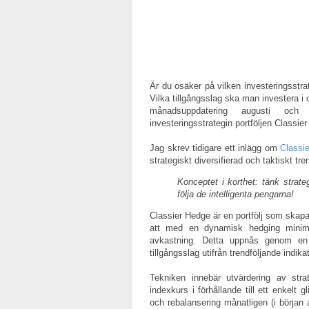
Är du osäker på vilken investeringsstr
Vilka tillgångsslag ska man investera i
månadsuppdatering augusti och 
investeringsstrategin portföljen Classie
Jag skrev tidigare ett inlägg om
Classi
strategiskt diversifierad och taktiskt tren
Konceptet i korthet: tänk strate
följa de intelligenta pengarna!
Classier Hedge är en portfölj som skapat
att med en dynamisk hedging minime
avkastning. Detta uppnås genom en st
tillgångsslag utifrån trendföljande indikat
Tekniken innebär utvärdering av strat
indexkurs i förhållande till ett enkelt
och rebalansering månatligen (i början a