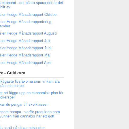
atekonomi - det bästa sparandet är det
blir av
sier Hedge Månadsrapport Oktober
sier Hedge Månadsrapportering
tember
sier Hedge Månadsrapport Augusti
sier Hedge Månadsrapport Juli
sier Hedge Månadsrapport Juni
sier Hedge Månadsrapport Maj
sier Hedge Månadsrapport April
e - Guldkorn
iktigaste livsläxorna som vi kan lära
från casinospel
igt att lägga upp en ekonomisk plan för
 pokerspel
ixar du pengar till skolklassen
osam hampa - varför produkten som
tvunnen från cannabis har ett gott
e
la skatt på dina spelvinster