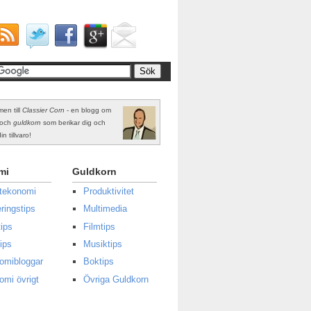
en till
Classier Corn
- en blogg om
och
guldkorn
som berikar dig och
in tillvaro!
mi
Guldkorn
atekonomi
Produktivitet
ringstips
Multimedia
ips
Filmtips
ips
Musiktips
omibloggar
Boktips
omi övrigt
Övriga Guldkorn