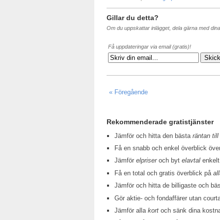
Gillar du detta?
Om du uppskattar inlägget, dela gärna med din
Få uppdateringar via email (gratis)!
« Föregående
Rekommenderade gratistjänster
Jämför och hitta den bästa
räntan till
Få en snabb och enkel överblick öv
Jämför
elpriser
och byt
elavtal
enkelt
Få en total och gratis överblick på
al
Jämför och hitta de billigaste och bä
Gör aktie- och fondaffärer utan court
Jämför alla
kort
och sänk dina kostn