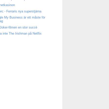
rnetkasinon
erc - Ferraris nya superstjärna
le My Business är ett måste för
tag
Joker-filmen en stor succé
a inte The Irishman på Netflix