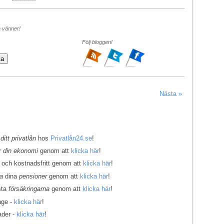
a vänner!
Följ bloggen!
Nästa »
 ditt privatlån
hos
Privatlån24.se
!
er
din ekonomi
genom att
klicka här
!
 och kostnadsfritt genom att
klicka här
!
la
dina
pensioner
genom att
klicka här
!
sta
försäkringarna
genom att
klicka här
!
age -
klicka här
!
ader -
klicka här
!