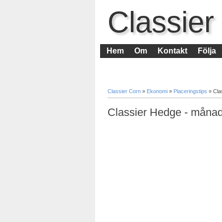
Classier
Hem
Om
Kontakt
Följa
Classier Corn
»
Ekonomi
»
Placeringstips
»
Cla
Classier Hedge - månad