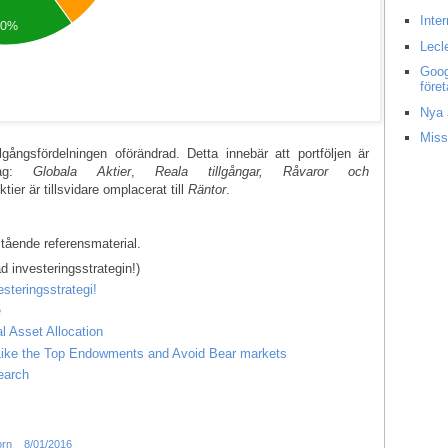
Inte
Lecl
Goog
före
Nya 
Miss
ångsfördelningen oförändrad. Detta innebär att portföljen är
slag:
Globala Aktier
,
Reala tillgångar, Råvaror och
ier är tillsvidare omplacerat till
Räntor
.
stående referensmaterial.
d investeringsstrategin!)
steringsstrategi!
e
l Asset Allocation
t Like the Top Endowments and Avoid Bear markets
earch
orn
8/01/2016