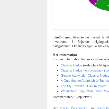
Jämfört med föregående månad är tillg
investerad i följande tillgångs
O
bligationer.
Tillgångsslaget Svenska Akt
Mer information
För mer information hänvisas till nedan
Classier Hedge
(webbplats tillägna
Classier Hedge - en dynamisk inve
Google Kalkylark - Classier Hedg
A Quantitative Approach to Tactica
The Ivy Portfolio - How to Inves
World Beta Blog - Meb Faber Res
Kommentarer? Synpunkter?
Om:
Ekonomi
,
Placeringstips
Av:
Classier C