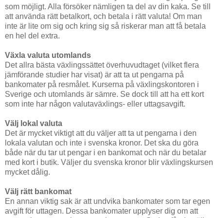
som möjligt. Alla försöker nämligen ta del av din kaka. Se till
att använda rätt betalkort, och betala i rätt valuta! Om man
inte är lite om sig och kring sig så riskerar man att få betala
en hel del extra.
Växla valuta utomlands
Det allra bästa växlingssättet överhuvudtaget (vilket flera
jämförande studier har visat) är att ta ut pengarna på
bankomater på resmålet. Kurserna på växlingskontoren i
Sverige och utomlands är sämre. Se dock till att ha ett kort
som inte har någon valutaväxlings- eller uttagsavgift.
Välj lokal valuta
Det är mycket viktigt att du väljer att ta ut pengarna i den
lokala valutan och inte i svenska kronor. Det ska du göra
både när du tar ut pengar i en bankomat och när du betalar
med kort i butik. Väljer du svenska kronor blir växlingskursen
mycket dålig.
Välj rätt bankomat
En annan viktig sak är att undvika bankomater som tar egen
avgift för uttagen. Dessa bankomater upplyser dig om att