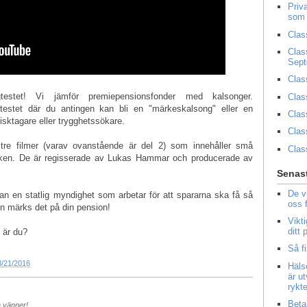
Priv
som 
Clas
Clas
Sep
Clas
estet! Vi jämför premiepensionsfonder med kalsonger.
Clas
gtestet där du antingen kan bli en "märkeskalsong" eller en
Clas
risktagare eller trygghetssökare.
Clas
tre filmer (varav ovanstående är del 2) som innehåller små
Clas
ecken. De är regisserade av Lukas Hammar och producerade av
Senast
De v
tan en statlig myndighet som arbetar för att spararna ska få så
oss 
en märks det på din pension!
Vikt
ditt
 är du?
Så f
3/21/2016
Häls
är u
rykt
Beta
a vänner!