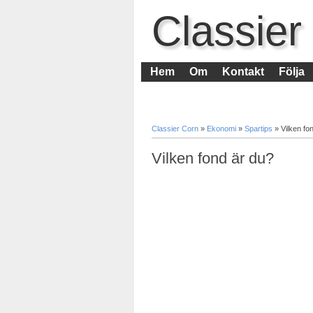
Classier
Hem
Om
Kontakt
Följa
Classier Corn
»
Ekonomi
»
Spartips
»
Vilken fo
Vilken fond är du?