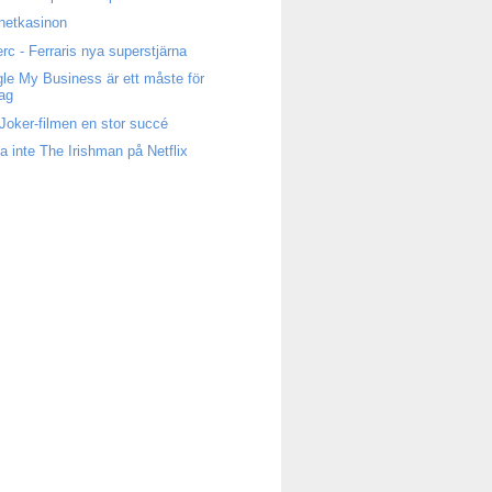
rnetkasinon
erc - Ferraris nya superstjärna
le My Business är ett måste för
tag
Joker-filmen en stor succé
a inte The Irishman på Netflix