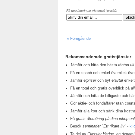
Få uppdateringar via email (gratis)!
« Föregående
Rekommenderade gratistjänster
Jämför och hitta den bästa
räntan till
Få en snabb och enkel överblick öv
Jämför
elpriser
och byt
elavtal
enkelt
Få en total och gratis överblick på
al
Jämför och hitta de billigaste och bä
Gör aktie- och fondaffärer utan court
Jämför alla
kort
och sänk dina kostn
Få
gratis återbäring på dina inköp onl
Besök
seminariet "Ett rikare liv"
-
kli
Ta del av
Classier Hedge, en dynamis