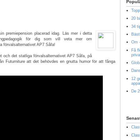
Popul
Topp
20 b
34 ti
in premiepension placerad idag. Läs mer i detta
Bäst 
ongpedagogik för dig som vill veta mer om
Om -
 förvalsalternativet AP7 Såfa!
Få f
priv
 och det statliga förvalsalternativet AP7 Såfa, på
ån Futurniture att det behövdes en gnutta humor för att fånga
Glob
Dans
12 g
appa
De 2
Senas
Clas
Clas