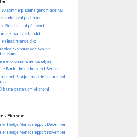
ära
 10 sommarpratarna genom tiderna!
ästa ekonomi podcasts
ps för att ha kul på jobbet!
musik när livet tar slut
 en inspirerande dikt
ler sidoinkomster och öka din
atekonomi
ala ekonomiska trendanalyser
ke Bank - bästa banken i Sverige
uider och 6 sajter med de bästa mobil-
rna
0 bästa citaten om ekonomi
te - Ekonomi
sier Hedge Månadsrapport December
sier Hedge Månadsrapport November