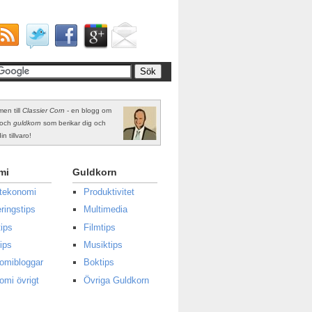
en till
Classier Corn
- en blogg om
och
guldkorn
som berikar dig och
in tillvaro!
mi
Guldkorn
atekonomi
Produktivitet
ringstips
Multimedia
ips
Filmtips
ips
Musiktips
omibloggar
Boktips
omi övrigt
Övriga Guldkorn