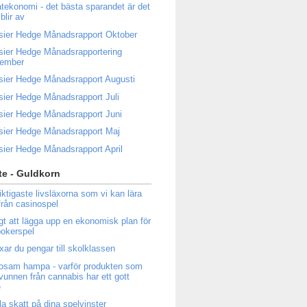
atekonomi - det bästa sparandet är det
blir av
sier Hedge Månadsrapport Oktober
sier Hedge Månadsrapportering
tember
sier Hedge Månadsrapport Augusti
sier Hedge Månadsrapport Juli
sier Hedge Månadsrapport Juni
sier Hedge Månadsrapport Maj
sier Hedge Månadsrapport April
e - Guldkorn
iktigaste livsläxorna som vi kan lära
från casinospel
igt att lägga upp en ekonomisk plan för
 pokerspel
ixar du pengar till skolklassen
osam hampa - varför produkten som
tvunnen från cannabis har ett gott
e
la skatt på dina spelvinster