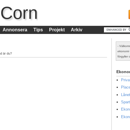
 Corn
Annonsera
Tips
Projekt
Arkiv
- Välkomm
ekonomi
nd är du?
förgyller d
Ekono
Priv
Place
Lånet
Spart
Ekon
Ekon