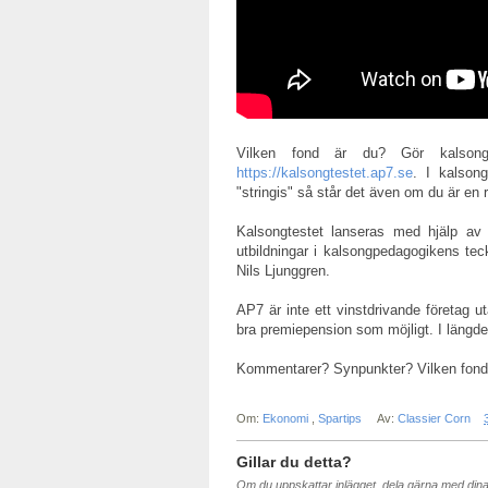
Vilken fond är du? Gör kalsongt
https://kalsongtestet.ap7.se
. I kalson
"stringis" så står det även om du är en 
Kalsongtestet lanseras med hjälp av 
utbildningar i kalsongpedagogikens t
Nils Ljunggren.
AP7 är inte ett vinstdrivande företag u
bra premiepension som möjligt. I längd
Kommentarer? Synpunkter? Vilken fond
Om:
Ekonomi
,
Spartips
Av:
Classier Corn
Gillar du detta?
Om du uppskattar inlägget, dela gärna med din