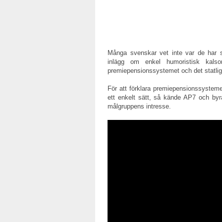
Många svenskar vet inte var de har s
inlägg om enkel humoristisk kals
premiepensionssystemet och det statliga
För att förklara premiepensionssystemet
ett enkelt sätt, så kände AP7 och byr
målgruppens intresse.