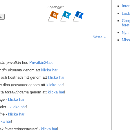
Inte
Följ bloggen!
Lecl
Goog
före
Nya 
Nästa »
Miss
 ditt privatlån
hos
Privatlån24.se
!
er
din ekonomi
genom att
klicka här
!
 och kostnadsfritt genom att
klicka här
!
la
dina
pensioner
genom att
klicka här
!
sta
försäkringarna
genom att
klicka här
!
age -
klicka här
!
ader -
klicka här
!
ine
-
klicka här
!
cka här
!
k investeringsstrategi -
klicka här
!