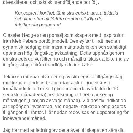
diversifierad och taktiskt trendföljande portfölj.
Konceptet i korthet: tänk strategiskt, agera taktiskt
och vinn utan att förlora genom att följa de
intelligenta pengarna!
Classier Hedge är en portfölj som skapats med inspiration
från Meb Fabers portföljmodell. Den syftar till att med en
dynamisk hedging minimera marknadsrisken och samtidigt
uppnå en hög långsiktig avkastning. Detta uppnås genom
en strategisk diversifiering och månatlig taktisk allokering av
tillgångsslag utifrån trendföljande indikator.
Tekniken innebär utvärdering av strategiska tillgångsslag
mot trendföljande indikator (dagsaktuell indexkurs i
förhållande till ett enkelt glidande medelvärde för de 10
senaste månaderna), reallokering och rebalansering
månatligen (i början av varje månad). Vid positiv indikation
är tillgången investerad. Vid negativ indikation omplaceras
tillgången till räntor. Här nedan redovisas en uppdatering för
innevarande månad.
Jag har med anledning av detta även tillskapat en särskild