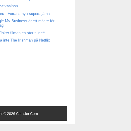
rnetkasinon
erc - Ferraris nya superstjärna
le My Business är ett måste för
tag
Joker-filmen en stor succé
a inte The Irishman på Netflix
ght ©
2026 Classier Corn