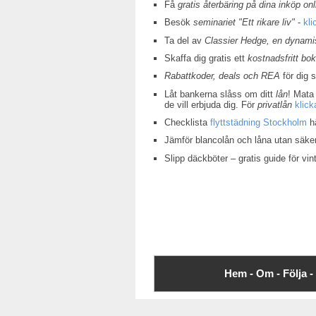
Få
gratis återbäring på dina inköp onl
Besök
seminariet "Ett rikare liv"
-
kli
Ta del av
Classier Hedge, en dynamis
Skaffa dig gratis ett
kostnadsfritt bo
Rabattkoder, deals och REA
för dig 
Låt bankerna slåss om ditt
lån
! Mata 
de vill erbjuda dig. För
privatlån
klick
Checklista
flyttstädning Stockholm
hä
Jämför blancolån och låna utan säke
Slipp däckböter – gratis guide för v
Hem -
Om -
Följa -