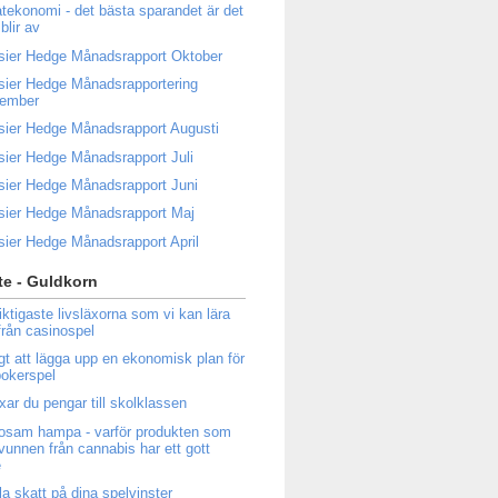
atekonomi - det bästa sparandet är det
blir av
sier Hedge Månadsrapport Oktober
sier Hedge Månadsrapportering
tember
sier Hedge Månadsrapport Augusti
sier Hedge Månadsrapport Juli
sier Hedge Månadsrapport Juni
sier Hedge Månadsrapport Maj
sier Hedge Månadsrapport April
e - Guldkorn
iktigaste livsläxorna som vi kan lära
från casinospel
igt att lägga upp en ekonomisk plan för
 pokerspel
ixar du pengar till skolklassen
osam hampa - varför produkten som
tvunnen från cannabis har ett gott
e
la skatt på dina spelvinster