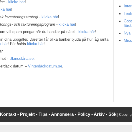
ine
-
klicka här
!
Inte
cka här
!
Lecl
k investeringsstrategi -
klicka här
!
Goog
kförings- och faktureringsprogram -
klicka här
!
före
som vill spara pengar när du handlar på nätet -
klicka här
!
Nya 
in dina uppgifter. Därefter får olika banker bjuda på hur låg ränta
Miss
a här
! För
bolån
klicka här
!
r.
rhet -
Blancolåna.se
.
interdäck datum –
Vinterdäckdatum.se
.
Kontakt -
Projekt -
Tips -
Annonsera -
Policy -
Arkiv -
Sök
| Copyri