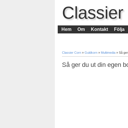
Classier
Hem
Om
Kontakt
Följa
Classier Corn
»
Guldkorn
»
Multimedia
»
Så ger
Så ger du ut din egen b