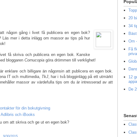
Popul
Topp
20 b
34 ti
att någon gång i livet få publicera en egen bok?
Bäst 
t? Läs mer i detta inlägg om massor av tips på hur
Om -
bok!
Få f
priv
vet få skriva och publicera en egen bok. Kanske
t med bloggaren
Cornucopia
göra drömmen till verklighet!
Glob
Dans
r enklare och billigare än någonsin att publicera en egen bok.
ena IT och multimedia,
TkJ
, har i två blogginlägg på ett utmärkt
12 g
appa
innehåller massor av värdefulla tips om du är intresserad av att
De 2
ontakter för din bokutgivning
 Adlibris och iBooks
Senas
om att skriva och ge ut en egen bok?
Clas
Clas
n
9/30/2015