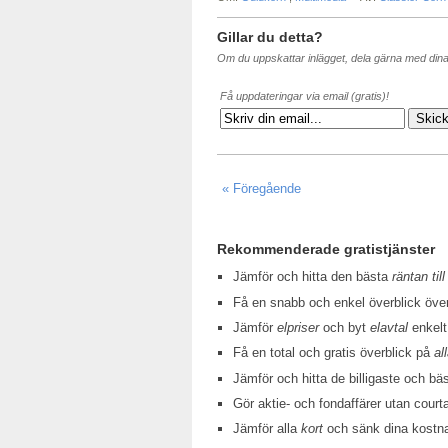
Gillar du detta?
Om du uppskattar inlägget, dela gärna med din
Få uppdateringar via email (gratis)!
« Föregående
Rekommenderade gratistjänster
Jämför och hitta den bästa
räntan till
Få en snabb och enkel överblick öv
Jämför
elpriser
och byt
elavtal
enkelt
Få en total och gratis överblick på
al
Jämför och hitta de billigaste och bä
Gör aktie- och fondaffärer utan court
Jämför alla
kort
och sänk dina kostn