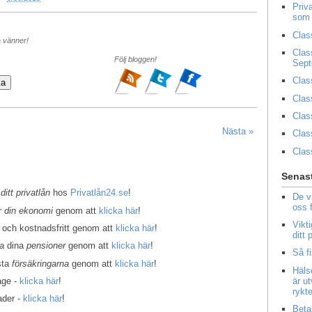
Priv
som 
Clas
a vänner!
Clas
Följ bloggen!
Sep
Clas
Clas
Clas
Nästa »
Clas
Clas
Senast
 ditt privatlån
hos
Privatlån24.se
!
De v
oss 
er
din ekonomi
genom att
klicka här
!
Vikt
 och kostnadsfritt genom att
klicka här
!
ditt
la
dina
pensioner
genom att
klicka här
!
Så f
sta
försäkringarna
genom att
klicka här
!
Häls
är u
age -
klicka här
!
rykt
ader -
klicka här
!
Beta