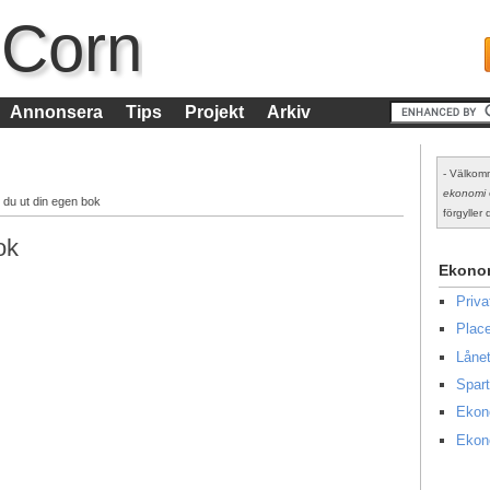
 Corn
Annonsera
Tips
Projekt
Arkiv
- Välkomm
ekonomi
 du ut din egen bok
förgyller d
ok
Ekono
Priv
Place
Lånet
Spart
Ekon
Ekon