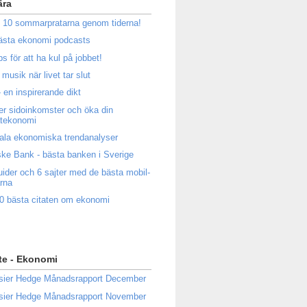
ära
 10 sommarpratarna genom tiderna!
ästa ekonomi podcasts
ps för att ha kul på jobbet!
musik när livet tar slut
 en inspirerande dikt
ler sidoinkomster och öka din
atekonomi
ala ekonomiska trendanalyser
ke Bank - bästa banken i Sverige
uider och 6 sajter med de bästa mobil-
rna
0 bästa citaten om ekonomi
te - Ekonomi
sier Hedge Månadsrapport December
sier Hedge Månadsrapport November