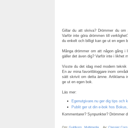
Gillar du att skriva? Drömmer du om 
Varför inte göra drömmen till verklighe
du enkelt och billigt kan ge ut en egen 
Många drömmer om att någon gång i li
gäller det även dig? Varför inte i likhe
Visste du det idag med modern teknik ä
En av mina favoritbloggare inom områd
sätt skrivit om detta ämne. Artiklarna 
ge ut en egen bok.
Läs mer:
Egenutgivare.nu ger dig tips och k
Publit ger ut din e-bok hos Bokus,
Kommentarer? Synpunkter? Drömmer du 
Om:
Guldkorn
,
Multimedia
Av:
Classier Cor