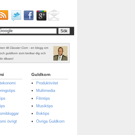
en till
Classier Corn
- en blogg om
och
guldkorn
som berikar dig och
in tillvaro!
mi
Guldkorn
atekonomi
Produktivitet
ringstips
Multimedia
ips
Filmtips
ips
Musiktips
omibloggar
Boktips
omi övrigt
Övriga Guldkorn