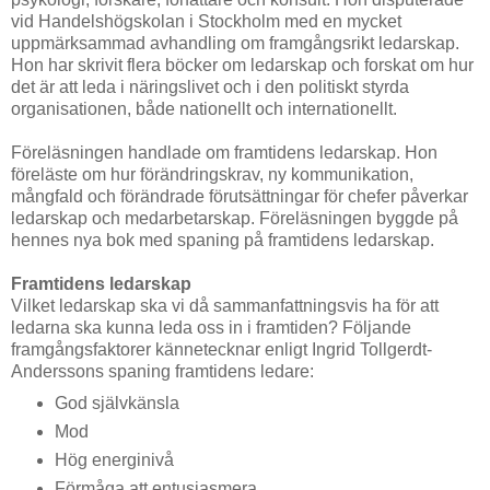
vid Handelshögskolan i Stockholm med en mycket
uppmärksammad avhandling om framgångsrikt ledarskap.
Hon har skrivit flera böcker om ledarskap och forskat om hur
det är att leda i näringslivet och i den politiskt styrda
organisationen, både nationellt och internationellt.
Föreläsningen handlade om framtidens ledarskap. Hon
föreläste om hur förändringskrav, ny kommunikation,
mångfald och förändrade förutsättningar för chefer påverkar
ledarskap och medarbetarskap. Föreläsningen byggde på
hennes nya bok med spaning på framtidens ledarskap.
Framtidens ledarskap
Vilket ledarskap ska vi då sammanfattningsvis ha för att
ledarna ska kunna leda oss in i framtiden? Följande
framgångsfaktorer kännetecknar enligt Ingrid Tollgerdt-
Anderssons spaning framtidens ledare:
God självkänsla
Mod
Hög energinivå
Förmåga att entusiasmera